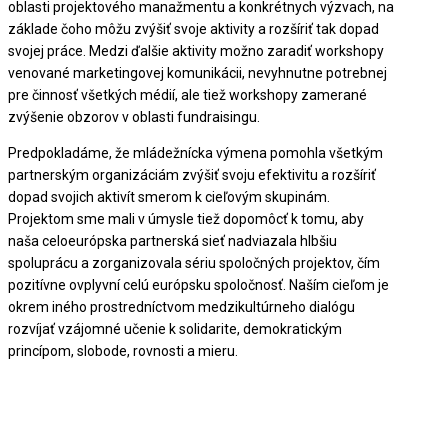
oblasti projektového manažmentu a konkrétnych výzvach, na
základe čoho môžu zvýšiť svoje aktivity a rozšíriť tak dopad
svojej práce. Medzi ďalšie aktivity možno zaradiť workshopy
venované marketingovej komunikácii, nevyhnutne potrebnej
pre činnosť všetkých médií, ale tiež workshopy zamerané
zvýšenie obzorov v oblasti fundraisingu.
Predpokladáme, že mládežnícka výmena pomohla všetkým
partnerským organizáciám zvýšiť svoju efektivitu a rozšíriť
dopad svojich aktivít smerom k cieľovým skupinám.
Projektom sme mali v úmysle tiež dopomôcť k tomu, aby
naša celoeurópska partnerská sieť nadviazala hlbšiu
spoluprácu a zorganizovala sériu spoločných projektov, čím
pozitívne ovplyvní celú európsku spoločnosť. Naším cieľom je
okrem iného prostredníctvom medzikultúrneho dialógu
rozvíjať vzájomné učenie k solidarite, demokratickým
princípom, slobode, rovnosti a mieru.