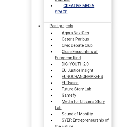
CREATIVE MEDIA
SPACE
Past projects
Agora NextGen
Ceteris Paribus
Civic Debate Club
Close Encounters of
European Kind
DiGi YOUTH 2.0
EU Justice Insight
EUROCHANGEMAKERS
EURvoice
Future Story Lab
Gamefy
Media for Citizens Story
Lab
Sound of Mobility
SYEF: Entrepreneurship of
the Future