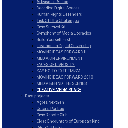
Artivism in Action
Decoding Digital Spaces
Human Rights Defenders
Tick Off the Challenges
Civic Survival Kit
Symphony of Media Literacies
Build Yourself First
Ideathon on Digital Citizenship
MOVING IDEAS FORWARD II.
MEDIA ON ENVIRONMENT
FACES OF DIVERSITY
SAY NO TO EXTREMISM
MOVING IDEAS FORWARD 2018
MEDIA BEHIND THE SCENES
CREATIVE MEDIA SPACE
Past projects
Agora NextGen
Ceteris Paribus
Civic Debate Club
Close Encounters of European Kind
DiGi YOUTH 2.0