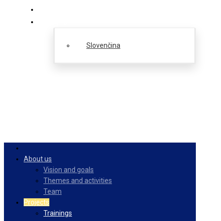
PulseZ
English
Slovenčina
About us
Vision and goals
Themes and activities
Team
Projects
Trainings