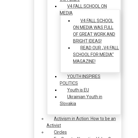
V4 FALL SCHOOL ON
MEDIA
V4 FALL SCHOOL
ON MEDIA WAS FULL
OF GREAT WORK AND
BRIGHT IDEAS!
READ OUR „V4 FALL
SCHOOL FOR MEDIA“
MAGAZINE!
YOUTH INSPIRES
POLITICS
Youth is EU
Ukrainian Youth in
Slovakia
Activism in Action: How to be an
Activist
Circles