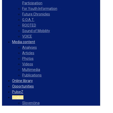
Participation
For Youth Information
Future Chronicles
G.O.A.T.
ROOTED
Sound of Mobility
VOICE
Media content
Analyses
Articles
Photos
Videos
Multimedia
Publications
Online library
Opportunities
PulseZ
English
Slovenčina
Facebook
Instagram