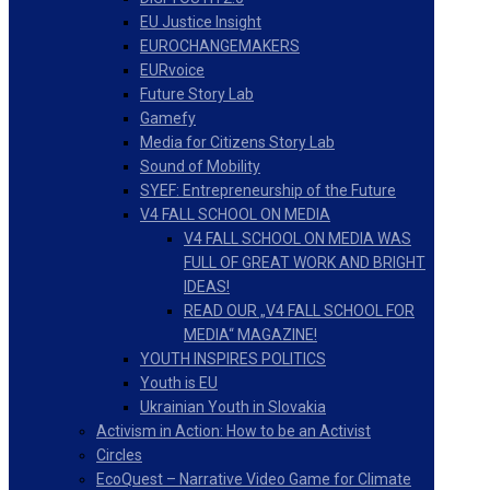
EU Justice Insight
EUROCHANGEMAKERS
EURvoice
Future Story Lab
Gamefy
Media for Citizens Story Lab
Sound of Mobility
SYEF: Entrepreneurship of the Future
V4 FALL SCHOOL ON MEDIA
V4 FALL SCHOOL ON MEDIA WAS
FULL OF GREAT WORK AND BRIGHT
IDEAS!
READ OUR „V4 FALL SCHOOL FOR
MEDIA“ MAGAZINE!
YOUTH INSPIRES POLITICS
Youth is EU
Ukrainian Youth in Slovakia
Activism in Action: How to be an Activist
Circles
EcoQuest – Narrative Video Game for Climate