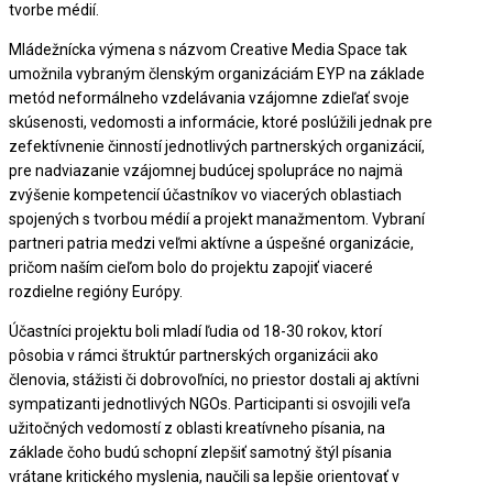
tvorbe médií.
Mládežnícka výmena s názvom Creative Media Space tak
umožnila vybraným členským organizáciám EYP na základe
metód neformálneho vzdelávania vzájomne zdieľať svoje
skúsenosti, vedomosti a informácie, ktoré poslúžili jednak pre
zefektívnenie činností jednotlivých partnerských organizácií,
pre nadviazanie vzájomnej budúcej spolupráce no najmä
zvýšenie kompetencií účastníkov vo viacerých oblastiach
spojených s tvorbou médií a projekt manažmentom. Vybraní
partneri patria medzi veľmi aktívne a úspešné organizácie,
pričom naším cieľom bolo do projektu zapojiť viaceré
rozdielne regióny Európy.
Účastníci projektu boli mladí ľudia od 18-30 rokov, ktorí
pôsobia v rámci štruktúr partnerských organizácii ako
členovia, stážisti či dobrovoľníci, no priestor dostali aj aktívni
sympatizanti jednotlivých NGOs. Participanti si osvojili veľa
užitočných vedomostí z oblasti kreatívneho písania, na
základe čoho budú schopní zlepšiť samotný štýl písania
vrátane kritického myslenia, naučili sa lepšie orientovať v