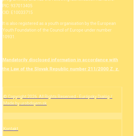
PIC: 937013405
OID: E10033715
It is also registered as a youth organisation by the European
Youth Foundation of the Council of Europe under number
10931.
Mandatorily disclosed information in accordance with
the Law of the Slovak Republic number 211/2000 Z. z.
© Copyright 2026. All Rights Reserved - Európsky Dialóg /
Made by urobdojem.sk
Kontakt