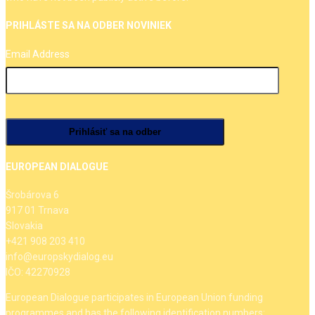
PRIHLÁSTE SA NA ODBER NOVINIEK
Email Address
EUROPEAN DIALOGUE
Šrobárova 6
917 01 Trnava
Slovakia
+421 908 203 410
info@europskydialog.eu
IČO: 42270928
European Dialogue participates in European Union funding
programmes and has the following identification numbers: