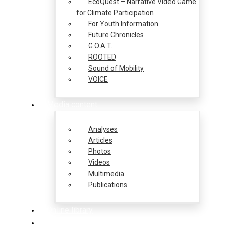
EcoQuest – Narrative Video Game
for Climate Participation
For Youth Information
Future Chronicles
G.O.A.T.
ROOTED
Sound of Mobility
VOICE
Media content
Analyses
Articles
Photos
Videos
Multimedia
Publications
Online library
Opportunities