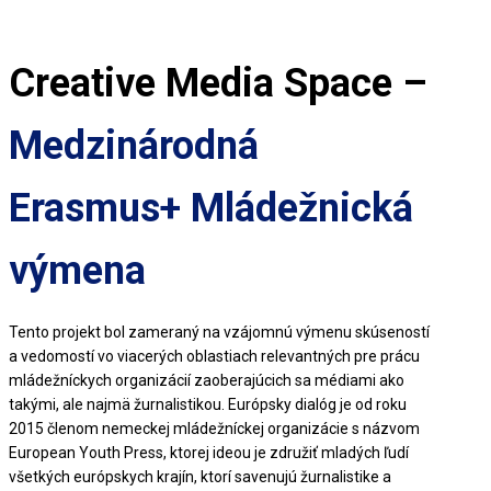
Creative Media Space –
Medzinárodná
Erasmus+ Mládežnická
výmena
Tento projekt bol zameraný na vzájomnú výmenu skúseností
a vedomostí vo viacerých oblastiach relevantných pre prácu
mládežníckych organizácií zaoberajúcich sa médiami ako
takými, ale najmä žurnalistikou. Európsky dialóg je od roku
2015 členom nemeckej mládežníckej organizácie s názvom
European Youth Press, ktorej ideou je združiť mladých ľudí
všetkých európskych krajín, ktorí savenujú žurnalistike a