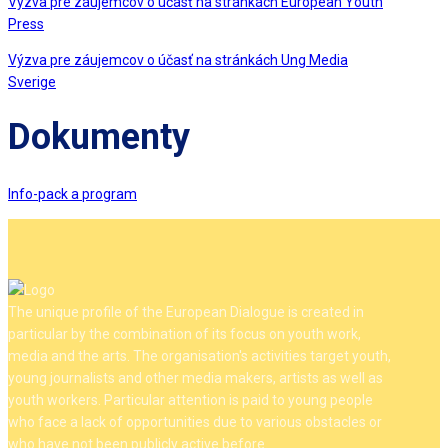
Výzva pre záujemcov o účasť na stránkách European Youth
Press
Výzva pre záujemcov o účasť na stránkách Ung Media
Sverige
Dokumenty
Info-pack a program
The unique profile of the European Dialogue is created in
particular by the combination of its focus on youth work,
media and the arts. The organisation's activities target youth,
young journalists and other media makers, artists as well as
youth workers. Particular attention is paid to young people
who face a lack of opportunities due to various obstacles or
who have not been publicly active before.