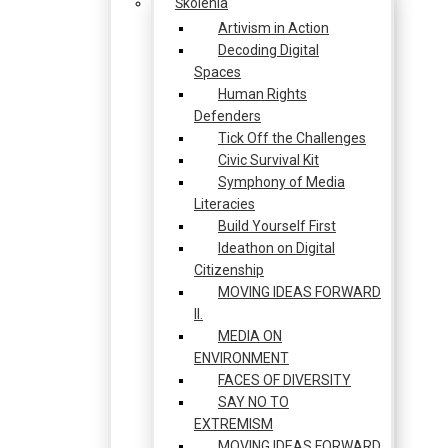
Školenia
Artivism in Action
Decoding Digital
Spaces
Human Rights
Defenders
Tick Off the Challenges
Civic Survival Kit
Symphony of Media
Literacies
Build Yourself First
Ideathon on Digital
Citizenship
MOVING IDEAS FORWARD
II.
MEDIA ON
ENVIRONMENT
FACES OF DIVERSITY
SAY NO TO
EXTREMISM
MOVING IDEAS FORWARD