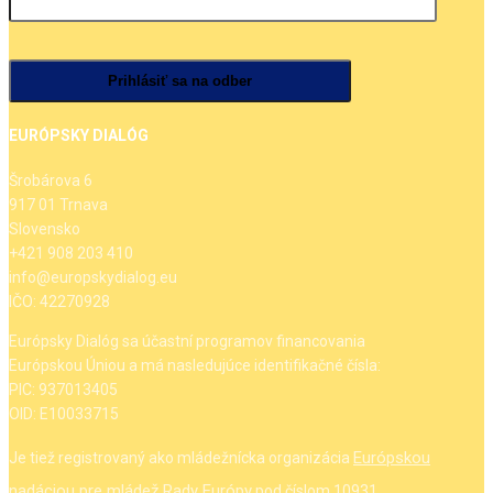
EURÓPSKY DIALÓG
Šrobárova 6
917 01 Trnava
Slovensko
+421 908 203 410
info@europskydialog.eu
IČO: 42270928
Európsky Dialóg sa účastní programov financovania
Európskou Úniou a má nasledujúce identifikačné čísla:
PIC: 937013405
OID: E10033715
Európskou
Je tiež registrovaný ako mládežnícka organizácia
nadáciou pre mládež Rady Európy
pod číslom 10931.