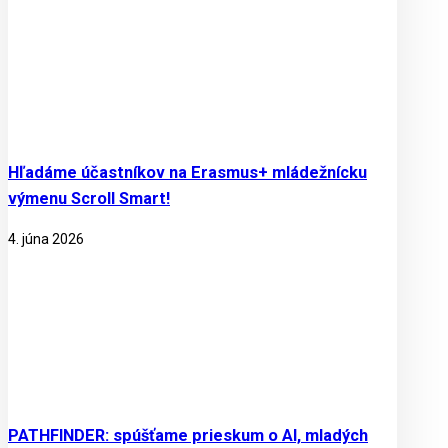
Hľadáme účastníkov na Erasmus+ mládežnícku
výmenu Scroll Smart!
4. júna 2026
PATHFINDER: spúšťame prieskum o AI, mladých