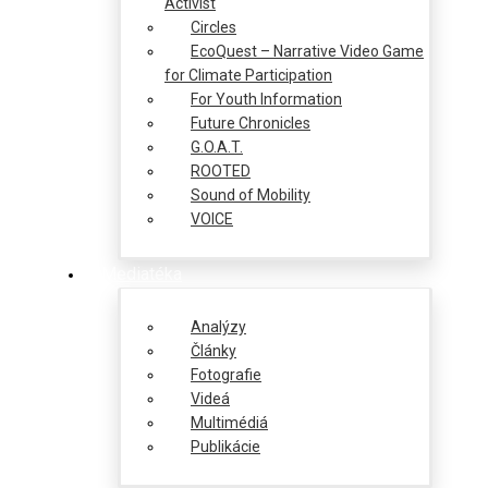
Activist
Circles
EcoQuest – Narrative Video Game
for Climate Participation
For Youth Information
Future Chronicles
G.O.A.T.
ROOTED
Sound of Mobility
VOICE
Mediatéka
Analýzy
Články
Fotografie
Videá
Multimédiá
Publikácie