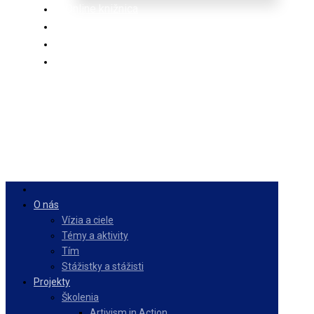
Online knižnica
Ponuka
PulseZ
Slovenčina
O nás
Vízia a ciele
Témy a aktivity
Tím
Stážistky a stážisti
Projekty
Školenia
Artivism in Action