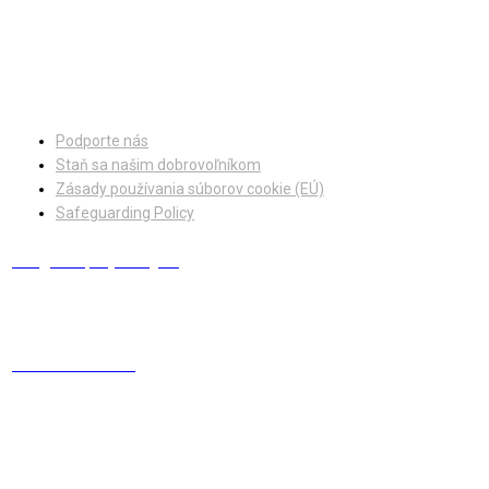
Facebook
Instagram
Podporte nás
Staň sa našim dobrovoľníkom
Zásady používania súborov cookie (EÚ)
Safeguarding Policy
info@europskydialog.eu
+421 908 203 410