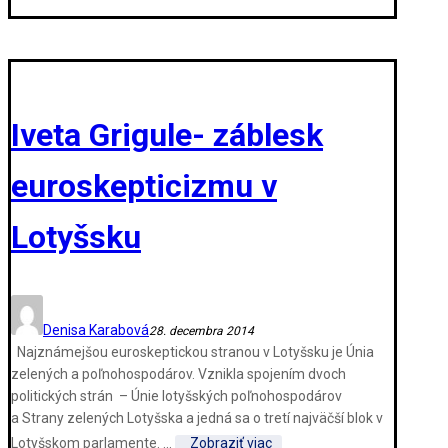
Iveta Grigule- záblesk
euroskepticizmu v
Lotyšsku
Denisa Karabová
28. decembra 2014
Najznámejšou euroskeptickou stranou v Lotyšsku je Únia
zelených a poľnohospodárov. Vznikla spojením dvoch
politických strán – Únie lotyšských poľnohospodárov
a Strany zelených Lotyšska a jedná sa o tretí najväčší blok v
Lotyšskom parlamente. ...
Zobraziť viac