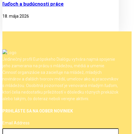
ľuďoch a budúcnosti práce
18. mája 2026
Jedinečný profil Európskeho Dialógu vytvára najmä spojenie
jeho zamerania na prácu s mládežou, médiá a umenie.
Činnosť organizácie sa zacieľuje na mládež, mladých
novinárov a ďalších tvorcov médií, umelcov ako aj pracovníkov
s mládežou. Osobitná pozornosť je venovaná mladým ľuďom,
ktorí čelia nedostatku príležitostí v dôsledku rôznych prekážok
alebo takým, čo doteraz neboli verejne aktívni.
PRIHLÁSTE SA NA ODBER NOVINIEK
Email Address