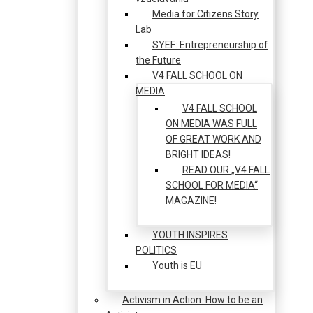
Media for Citizens Story
Lab
SYEF: Entrepreneurship of
the Future
V4 FALL SCHOOL ON
MEDIA
V4 FALL SCHOOL
ON MEDIA WAS FULL
OF GREAT WORK AND
BRIGHT IDEAS!
READ OUR „V4 FALL
SCHOOL FOR MEDIA“
MAGAZINE!
YOUTH INSPIRES
POLITICS
Youth is EU
Activism in Action: How to be an