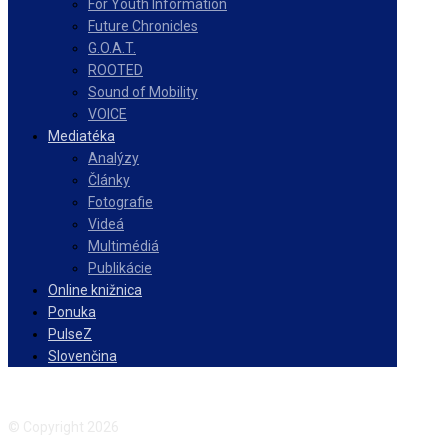
For Youth Information
Future Chronicles
G.O.A.T.
ROOTED
Sound of Mobility
VOICE
Mediatéka
Analýzy
Články
Fotografie
Videá
Multimédiá
Publikácie
Online knižnica
Ponuka
PulseZ
Slovenčina
Facebook
Instagram
© Copyright 2026