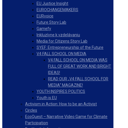
EU Justice Insight
EUROCHANGEMAKERS
EURvoice
Future Story Lab
Gamefy
Inkluzívne k vzdelávaniu
Media for Citizens Story Lab
SYEF: Entrepreneurship of the Future
V4 FALL SCHOOL ON MEDIA
V4 FALL SCHOOL ON MEDIA WAS
FULL OF GREAT WORK AND BRIGHT
IDEAS!
READ OUR „V4 FALL SCHOOL FOR
MEDIA“ MAGAZINE!
YOUTH INSPIRES POLITICS
Youth is EU
Activism in Action: How to be an Activist
Circles
EcoQuest – Narrative Video Game for Climate
Participation