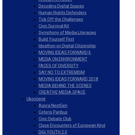
Decoding Digital Spaces
Human Rights Defenders
Tick Off the Challenges
Civic Survival Kit
Symphony of Media Literacies
Build Yourself First
Ideathon on Digital Citizenship
MOVING IDEAS FORWARD II.
MEDIA ON ENVIRONMENT
FACES OF DIVERSITY
SAY NO TO EXTREMISM
MOVING IDEAS FORWARD 2018
MEDIA BEHIND THE SCENES
CREATIVE MEDIA SPACE
Ukončené
Agora NextGen
Ceteris Paribus
Civic Debate Club
Close Encounters of European Kind
DiGi YOUTH 2.0