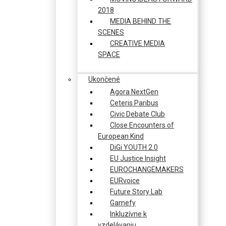
2018
MEDIA BEHIND THE
SCENES
CREATIVE MEDIA
SPACE
Ukončené
Agora NextGen
Ceteris Paribus
Civic Debate Club
Close Encounters of
European Kind
DiGi YOUTH 2.0
EU Justice Insight
EUROCHANGEMAKERS
EURvoice
Future Story Lab
Gamefy
Inkluzívne k
vzdelávaniu