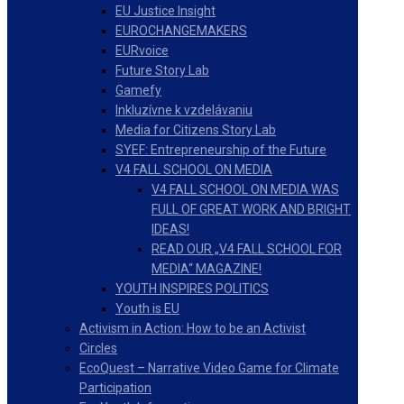
EU Justice Insight
EUROCHANGEMAKERS
EURvoice
Future Story Lab
Gamefy
Inkluzívne k vzdelávaniu
Media for Citizens Story Lab
SYEF: Entrepreneurship of the Future
V4 FALL SCHOOL ON MEDIA
V4 FALL SCHOOL ON MEDIA WAS
FULL OF GREAT WORK AND BRIGHT
IDEAS!
READ OUR „V4 FALL SCHOOL FOR
MEDIA“ MAGAZINE!
YOUTH INSPIRES POLITICS
Youth is EU
Activism in Action: How to be an Activist
Circles
EcoQuest – Narrative Video Game for Climate
Participation