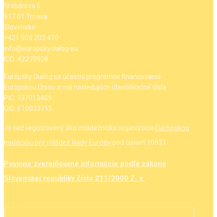
Šrobárova 6
917 01 Trnava
Slovensko
+421 908 203 410
info@europskydialog.eu
IČO: 42270928
Európsky Dialóg sa účastní programov financovania
Európskou Úniou a má nasledujúce identifikačné čísla:
PIC: 937013405
OID: E10033715
Európskou
Je tiež registrovaný ako mládežnícka organizácia
nadáciou pre mládež Rady Európy
pod číslom 10931.
Povinne zverejňované informácie podľa zákona
Slovenskej republiky číslo 211/2000 Z. z.