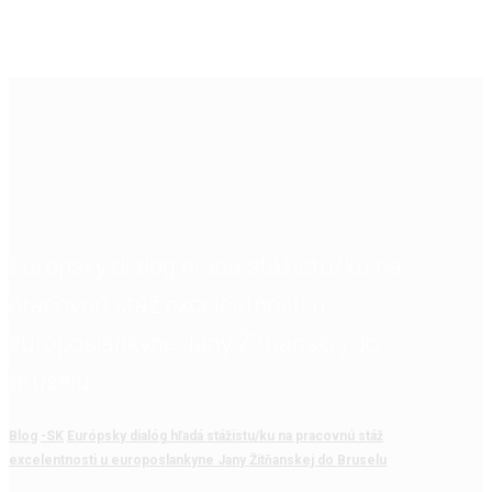
Európsky dialóg hľadá stážistu/ku na
pracovnú stáž excelentnosti u
europoslankyne Jany Žitňanskej do
Bruselu
Blog
-SK
Európsky dialóg hľadá stážistu/ku na pracovnú stáž
excelentnosti u europoslankyne Jany Žitňanskej do Bruselu