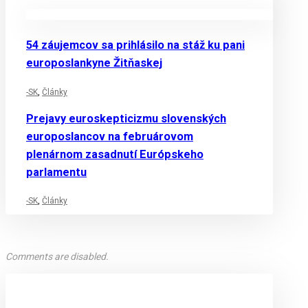
54 záujemcov sa prihlásilo na stáž ku pani
europoslankyne Žitňaskej
-SK
,
Články
Prejavy euroskepticizmu slovenských
europoslancov na februárovom
plenárnom zasadnutí Európskeho
parlamentu
-SK
,
Články
Comments are disabled.