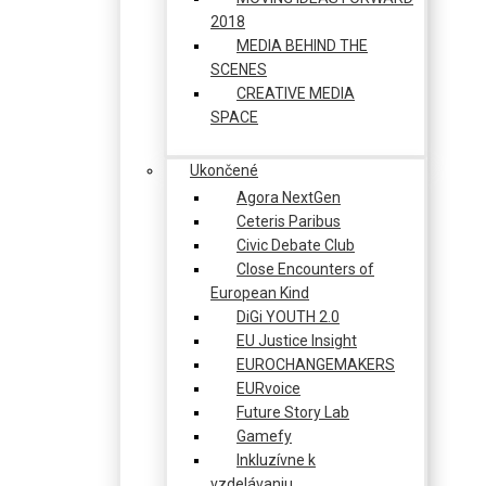
2018
MEDIA BEHIND THE
SCENES
CREATIVE MEDIA
SPACE
Ukončené
Agora NextGen
Ceteris Paribus
Civic Debate Club
Close Encounters of
European Kind
DiGi YOUTH 2.0
EU Justice Insight
EUROCHANGEMAKERS
EURvoice
Future Story Lab
Gamefy
Inkluzívne k
vzdelávaniu