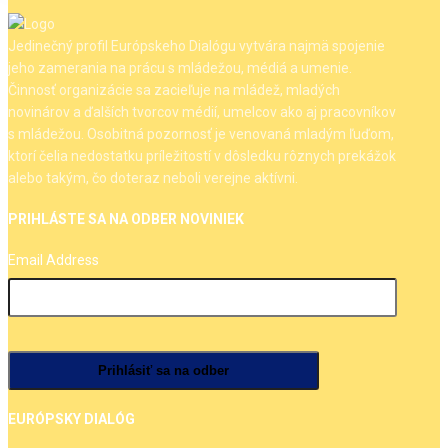
Jedinečný profil Európskeho Dialógu vytvára najmä spojenie
jeho zamerania na prácu s mládežou, médiá a umenie.
Činnosť organizácie sa zacieľuje na mládež, mladých
novinárov a ďalších tvorcov médií, umelcov ako aj pracovníkov
s mládežou. Osobitná pozornosť je venovaná mladým ľuďom,
ktorí čelia nedostatku príležitostí v dôsledku rôznych prekážok
alebo takým, čo doteraz neboli verejne aktívni.
PRIHLÁSTE SA NA ODBER NOVINIEK
Email Address
EURÓPSKY DIALÓG