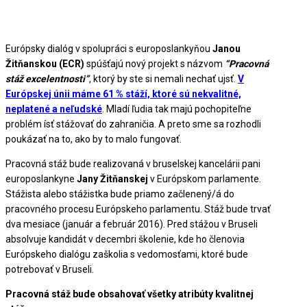
Európsky dialóg v spolupráci s europoslankyňou
Janou
Žitňanskou (ECR)
spúšťajú nový projekt s názvom
“Pracovná
stáž excelentnosti”
, ktorý by ste si nemali nechať ujsť.
V
Európskej únii máme 61 % stáží, ktoré sú nekvalitné,
neplatené a neľudské
. Mladí ľudia tak majú pochopiteľne
problém ísť stážovať do zahraničia. A preto sme sa rozhodli
poukázať na to, ako by to malo fungovať.
Pracovná stáž bude realizovaná v bruselskej kancelárii pani
europoslankyne
Jany Žitňanskej
v Európskom parlamente.
Stážista alebo stážistka bude priamo začlenený/á do
pracovného procesu Európskeho parlamentu. Stáž bude trvať
dva mesiace (január a február 2016). Pred stážou v Bruseli
absolvuje kandidát v decembri školenie, kde ho členovia
Európskeho dialógu zaškolia s vedomosťami, ktoré bude
potrebovať v Bruseli.
Pracovná stáž bude obsahovať všetky atribúty kvalitnej