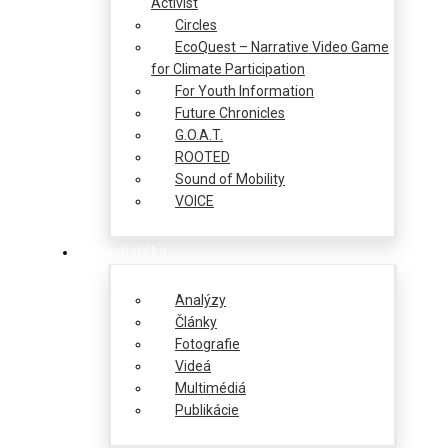
Activist
Circles
EcoQuest – Narrative Video Game
for Climate Participation
For Youth Information
Future Chronicles
G.O.A.T.
ROOTED
Sound of Mobility
VOICE
Mediatéka
Analýzy
Články
Fotografie
Videá
Multimédiá
Publikácie