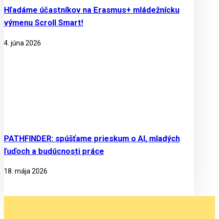
Hľadáme účastníkov na Erasmus+ mládežnícku
výmenu Scroll Smart!
4. júna 2026
PATHFINDER: spúšťame prieskum o AI, mladých
ľuďoch a budúcnosti práce
18. mája 2026