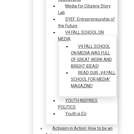
Media for Citizens Story
Lab
SYEF: Entrepreneurship of
the Future
V4 FALL SCHOOL ON
MEDIA
V4 FALL SCHOOL
ON MEDIA WAS FULL
OF GREAT WORK AND
BRIGHT IDEAS!
READ OUR „V4 FALL
SCHOOL FOR MEDIA“
MAGAZINE!
YOUTH INSPIRES
POLITICS
Youth is EU
Activism in Action: How to be an