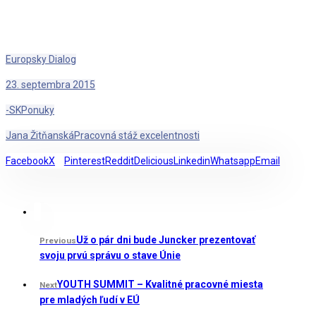
Europsky Dialog
23. septembra 2015
-SK
Ponuky
Jana Žitňanská
Pracovná stáž excelentnosti
Facebook
X
Pinterest
Reddit
Delicious
Linkedin
Whatsapp
Email
Už o pár dni bude Juncker prezentovať
Previous
svoju prvú správu o stave Únie
YOUTH SUMMIT – Kvalitné pracovné miesta
Next
pre mladých ľudí v EÚ