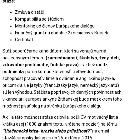
stáže:
Zmluva o stáži
Kompatibilita so štúdiom
Mentoring od členov Európskeho dialógu
Finančný grant na obdobie 2 mesiacov v Bruseli
Certifikát
Stáž odporúčame kandidátom, ktorí sa venujú najmä
nasledovným témam
(zamestnanosť, školstvo, ženy, deti,
zdravotné postihnutie, ľudské práva)
. Taktiež medzi
podmienky patria komunikatívnosť, cieľavedomosť,
schopnosť pracovať v tíme a ovládanie anglického jazyka,
pričom ďalšie jazyky (francúzsky jazyk, nemecký jazyk atď)
sú len výhodou. Stážista popri svojich denných povinnostiach
v kancelárii europoslankyne Žitňanskej bude mať okrem toho
možnosť písať blog na stránku Európskeho dialógu.
Ak Ťa táto možnosť stáže oslovila, pošli CV, motivačný list a
krátku esej (1800 znakmi textu, vrátane medzier) na tému
“Utečenecká kríza- hrozba alebo príležitosť?”
na email
staz@europskydialog.eu do 25. októbra. 2015.