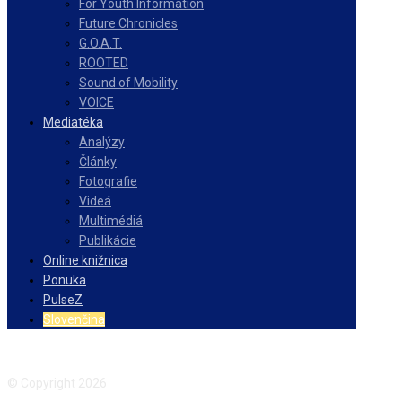
For Youth Information
Future Chronicles
G.O.A.T.
ROOTED
Sound of Mobility
VOICE
Mediatéka
Analýzy
Články
Fotografie
Videá
Multimédiá
Publikácie
Online knižnica
Ponuka
PulseZ
Slovenčina
Facebook
Instagram
© Copyright 2026