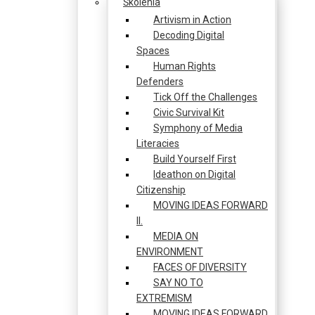
Školenia
Artivism in Action
Decoding Digital
Spaces
Human Rights
Defenders
Tick Off the Challenges
Civic Survival Kit
Symphony of Media
Literacies
Build Yourself First
Ideathon on Digital
Citizenship
MOVING IDEAS FORWARD
II.
MEDIA ON
ENVIRONMENT
FACES OF DIVERSITY
SAY NO TO
EXTREMISM
MOVING IDEAS FORWARD