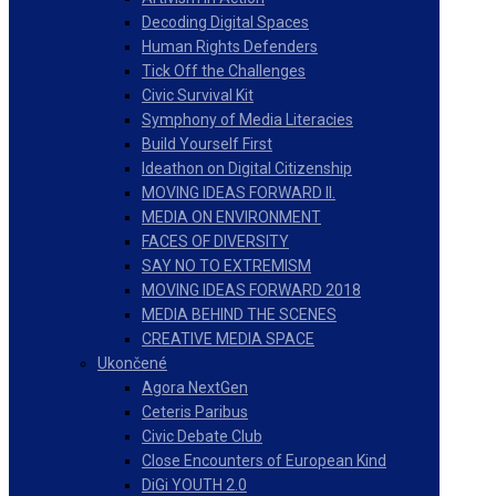
Decoding Digital Spaces
Human Rights Defenders
Tick Off the Challenges
Civic Survival Kit
Symphony of Media Literacies
Build Yourself First
Ideathon on Digital Citizenship
MOVING IDEAS FORWARD II.
MEDIA ON ENVIRONMENT
FACES OF DIVERSITY
SAY NO TO EXTREMISM
MOVING IDEAS FORWARD 2018
MEDIA BEHIND THE SCENES
CREATIVE MEDIA SPACE
Ukončené
Agora NextGen
Ceteris Paribus
Civic Debate Club
Close Encounters of European Kind
DiGi YOUTH 2.0