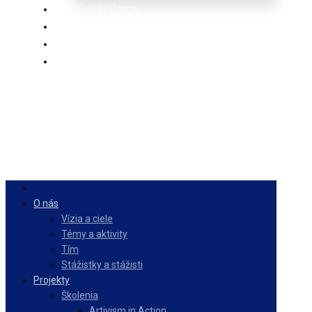
Online knižnica
Ponuka
PulseZ
Slovenčina
O nás
Vízia a ciele
Témy a aktivity
Tím
Stážistky a stážisti
Projekty
Školenia
Artivism in Action