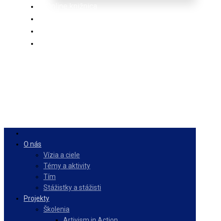
Online knižnica
Ponuka
PulseZ
Slovenčina
O nás
Vízia a ciele
Témy a aktivity
Tím
Stážistky a stážisti
Projekty
Školenia
Artivism in Action