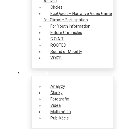
Activist
Circles
EcoQuest – Narrative Video Game
for Climate Participation
For Youth Information
Future Chronicles
G.O.A.T.
ROOTED
Sound of Mobility
VOICE
Mediatéka
Analýzy
Články
Fotografie
Videá
Multimédiá
Publikácie