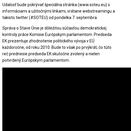
Udalosť bude pokrývať špeciálna stránka (www.soteu.eu) s
informáciami a užitočnými linkami, vrátane webstreamingu a
takisto twitter (#SOTEU) od pondelka 7. septembra.
Správa o Stave Únie je dôležitou súčasťou demokratickej
kontroly práce Komisie Európskym parlamentom. Predseda
EK prezentuje zhodnotenie politického vývoja v EÚ
každoročne, od roku 2010. Bude to však po prvýkrát, čo túto
reč prednesie predseda EK skutočne zvolený a nielen
potvrdený Európskym parlamentom.