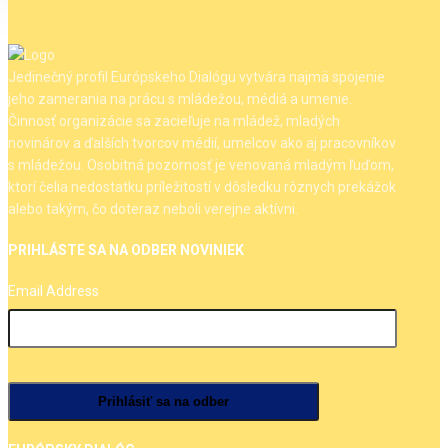
Jedinečný profil Európskeho Dialógu vytvára najmä spojenie
jeho zamerania na prácu s mládežou, médiá a umenie.
Činnosť organizácie sa zacieľuje na mládež, mladých
novinárov a ďalších tvorcov médií, umelcov ako aj pracovníkov
s mládežou. Osobitná pozornosť je venovaná mladým ľuďom,
ktorí čelia nedostatku príležitostí v dôsledku rôznych prekážok
alebo takým, čo doteraz neboli verejne aktívni.
PRIHLÁSTE SA NA ODBER NOVINIEK
Email Address