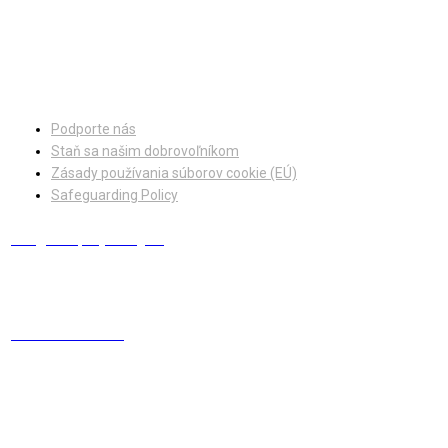
Facebook
Instagram
Podporte nás
Staň sa našim dobrovoľníkom
Zásady používania súborov cookie (EÚ)
Safeguarding Policy
info@europskydialog.eu
+421 908 203 410