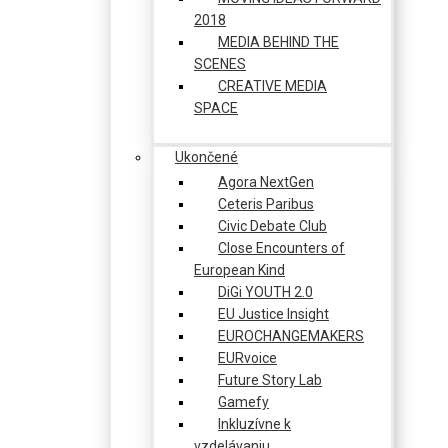
2018
MEDIA BEHIND THE
SCENES
CREATIVE MEDIA
SPACE
Ukončené
Agora NextGen
Ceteris Paribus
Civic Debate Club
Close Encounters of
European Kind
DiGi YOUTH 2.0
EU Justice Insight
EUROCHANGEMAKERS
EURvoice
Future Story Lab
Gamefy
Inkluzívne k
vzdelávaniu