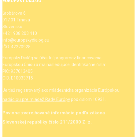
EURÓPSKY DIALÓG
Šrobárova 6
917 01 Trnava
Slovensko
+421 908 203 410
info@europskydialog.eu
IČO: 42270928
Európsky Dialóg sa účastní programov financovania
Európskou Úniou a má nasledujúce identifikačné čísla:
PIC: 937013405
OID: E10033715
Európskou
Je tiež registrovaný ako mládežnícka organizácia
nadáciou pre mládež Rady Európy
pod číslom 10931.
Povinne zverejňované informácie podľa zákona
Slovenskej republiky číslo 211/2000 Z. z.