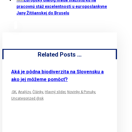
Next
pracovnú stáž excelentnosti u europoslankyne
Jany Žitňanskej do Bruselu
Related Posts ...
Aká je pôdna biodiverzita na Slovensku a
ako jej môžeme pomôcť?
-SK
,
Analýzy
,
Články
,
Hlavný slider
,
Novinky & Ponuky
,
Uncategorized @sk