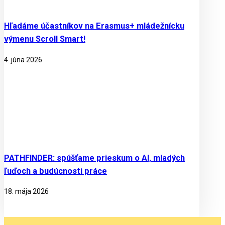
Hľadáme účastníkov na Erasmus+ mládežnícku
výmenu Scroll Smart!
4. júna 2026
PATHFINDER: spúšťame prieskum o AI, mladých
ľuďoch a budúcnosti práce
18. mája 2026