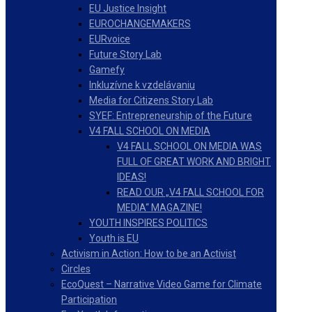
EU Justice Insight
EUROCHANGEMAKERS
EURvoice
Future Story Lab
Gamefy
Inkluzívne k vzdelávaniu
Media for Citizens Story Lab
SYEF: Entrepreneurship of the Future
V4 FALL SCHOOL ON MEDIA
V4 FALL SCHOOL ON MEDIA WAS
FULL OF GREAT WORK AND BRIGHT
IDEAS!
READ OUR „V4 FALL SCHOOL FOR
MEDIA“ MAGAZINE!
YOUTH INSPIRES POLITICS
Youth is EU
Activism in Action: How to be an Activist
Circles
EcoQuest – Narrative Video Game for Climate
Participation