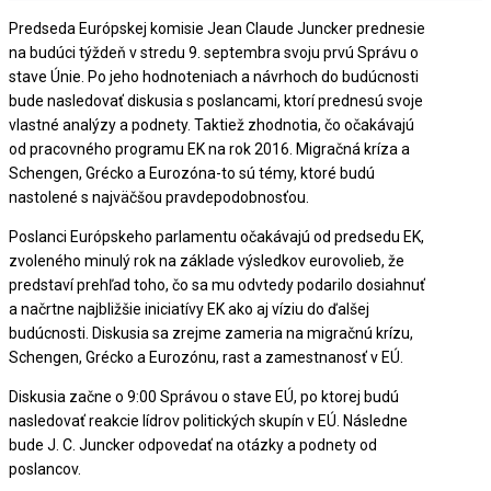
Predseda Európskej komisie Jean Claude Juncker prednesie
na budúci týždeň v stredu 9. septembra svoju prvú Správu o
stave Únie. Po jeho hodnoteniach a návrhoch do budúcnosti
bude nasledovať diskusia s poslancami, ktorí prednesú svoje
vlastné analýzy a podnety. Taktiež zhodnotia, čo očakávajú
od pracovného programu EK na rok 2016. Migračná kríza a
Schengen, Grécko a Eurozóna-to sú témy, ktoré budú
nastolené s najväčšou pravdepodobnosťou.
Poslanci Európskeho parlamentu očakávajú od predsedu EK,
zvoleného minulý rok na základe výsledkov eurovolieb, že
predstaví prehľad toho, čo sa mu odvtedy podarilo dosiahnuť
a načrtne najbližšie iniciatívy EK ako aj víziu do ďalšej
budúcnosti. Diskusia sa zrejme zameria na migračnú krízu,
Schengen, Grécko a Eurozónu, rast a zamestnanosť v EÚ.
Diskusia začne o 9:00 Správou o stave EÚ, po ktorej budú
nasledovať reakcie lídrov politických skupín v EÚ. Následne
bude J. C. Juncker odpovedať na otázky a podnety od
poslancov.