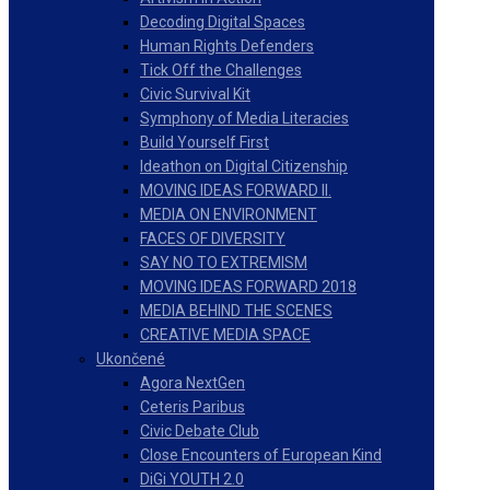
Decoding Digital Spaces
Human Rights Defenders
Tick Off the Challenges
Civic Survival Kit
Symphony of Media Literacies
Build Yourself First
Ideathon on Digital Citizenship
MOVING IDEAS FORWARD II.
MEDIA ON ENVIRONMENT
FACES OF DIVERSITY
SAY NO TO EXTREMISM
MOVING IDEAS FORWARD 2018
MEDIA BEHIND THE SCENES
CREATIVE MEDIA SPACE
Ukončené
Agora NextGen
Ceteris Paribus
Civic Debate Club
Close Encounters of European Kind
DiGi YOUTH 2.0