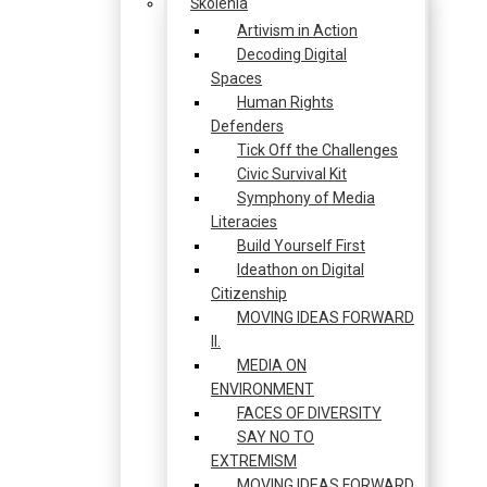
Školenia
Artivism in Action
Decoding Digital
Spaces
Human Rights
Defenders
Tick Off the Challenges
Civic Survival Kit
Symphony of Media
Literacies
Build Yourself First
Ideathon on Digital
Citizenship
MOVING IDEAS FORWARD
II.
MEDIA ON
ENVIRONMENT
FACES OF DIVERSITY
SAY NO TO
EXTREMISM
MOVING IDEAS FORWARD