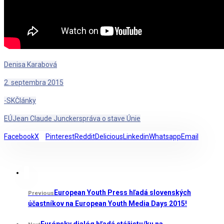
Denisa Karabová
2. septembra 2015
-SK
Články
EÚ
Jean Claude Juncker
správa o stave Únie
Facebook
X
Pinterest
Reddit
Delicious
Linkedin
Whatsapp
Email
European Youth Press hľadá slovenských
Previous
účastníkov na European Youth Media Days 2015!
Európsky dialóg hľadá stážistu/ku na