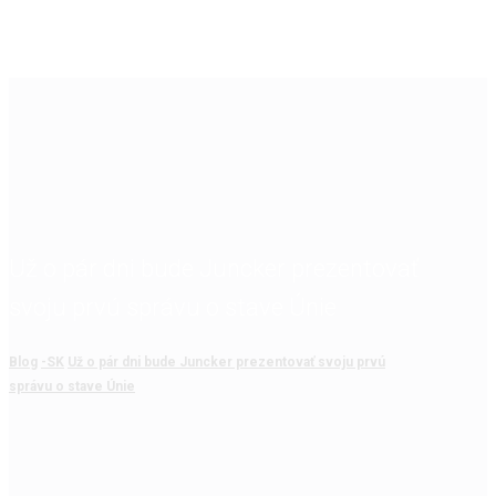
Už o pár dni bude Juncker prezentovať
svoju prvú správu o stave Únie
Blog
-SK
Už o pár dni bude Juncker prezentovať svoju prvú
správu o stave Únie