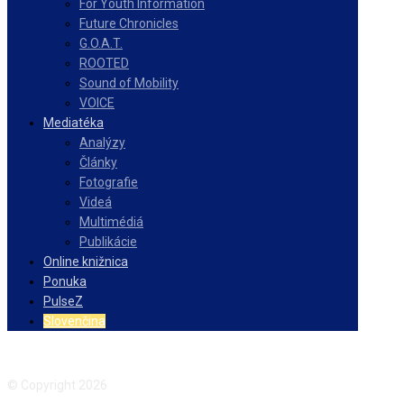
For Youth Information
Future Chronicles
G.O.A.T.
ROOTED
Sound of Mobility
VOICE
Mediatéka
Analýzy
Články
Fotografie
Videá
Multimédiá
Publikácie
Online knižnica
Ponuka
PulseZ
Slovenčina
Facebook
Instagram
© Copyright 2026