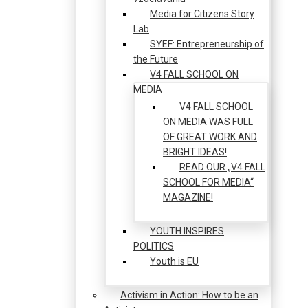
Media for Citizens Story
Lab
SYEF: Entrepreneurship of
the Future
V4 FALL SCHOOL ON
MEDIA
V4 FALL SCHOOL
ON MEDIA WAS FULL
OF GREAT WORK AND
BRIGHT IDEAS!
READ OUR „V4 FALL
SCHOOL FOR MEDIA“
MAGAZINE!
YOUTH INSPIRES
POLITICS
Youth is EU
Activism in Action: How to be an