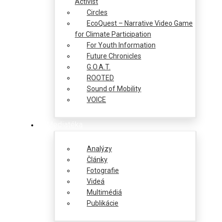
Activist
Circles
EcoQuest – Narrative Video Game
for Climate Participation
For Youth Information
Future Chronicles
G.O.A.T.
ROOTED
Sound of Mobility
VOICE
Mediatéka
Analýzy
Články
Fotografie
Videá
Multimédiá
Publikácie