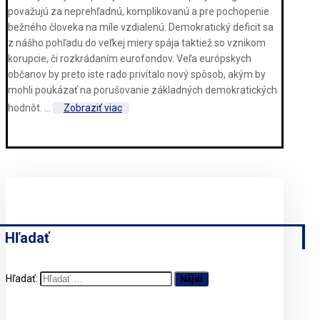
považujú za neprehľadnú, komplikovanú a pre pochopenie
bežného človeka na míle vzdialenú. Demokratický deficit sa
z nášho pohľadu do veľkej miery spája taktiež so vznikom
korupcie, či rozkrádaním eurofondov. Veľa európskych
občanov by preto iste rado privítalo nový spôsob, akým by
mohli poukázať na porušovanie základných demokratických
hodnôt. ...
Zobraziť viac
Hľadať
Hľadať: