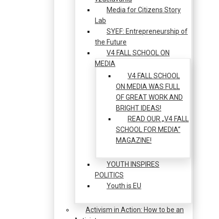
Media for Citizens Story
Lab
SYEF: Entrepreneurship of
the Future
V4 FALL SCHOOL ON
MEDIA
V4 FALL SCHOOL
ON MEDIA WAS FULL
OF GREAT WORK AND
BRIGHT IDEAS!
READ OUR „V4 FALL
SCHOOL FOR MEDIA“
MAGAZINE!
YOUTH INSPIRES
POLITICS
Youth is EU
Activism in Action: How to be an