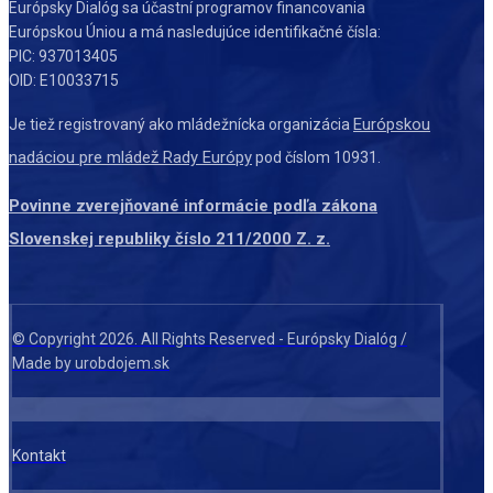
Európsky Dialóg sa účastní programov financovania
Európskou Úniou a má nasledujúce identifikačné čísla:
PIC: 937013405
OID: E10033715
Európskou
Je tiež registrovaný ako mládežnícka organizácia
nadáciou pre mládež Rady Európy
pod číslom 10931.
Povinne zverejňované informácie podľa zákona
Slovenskej republiky číslo 211/2000 Z. z.
© Copyright 2026. All Rights Reserved - Európsky Dialóg /
Made by urobdojem.sk
Kontakt