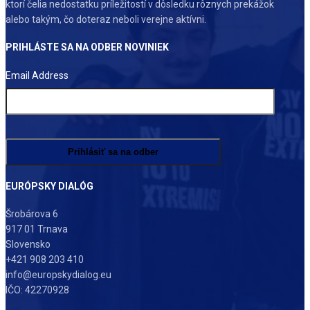
ktorí čelia nedostatku príležitostí v dôsledku rôznych prekážok
alebo takým, čo doteraz neboli verejne aktívni.
PRIHLÁSTE SA NA ODBER NOVINIEK
Email Address
EURÓPSKY DIALÓG
Šrobárova 6
917 01 Trnava
Slovensko
+421 908 203 410
info@europskydialog.eu
IČO: 42270928