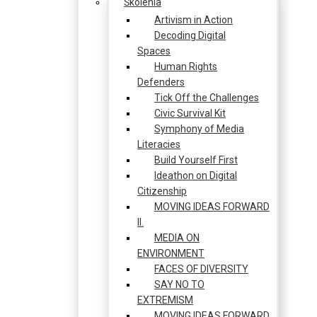
Školenia
Artivism in Action
Decoding Digital
Spaces
Human Rights
Defenders
Tick Off the Challenges
Civic Survival Kit
Symphony of Media
Literacies
Build Yourself First
Ideathon on Digital
Citizenship
MOVING IDEAS FORWARD
II.
MEDIA ON
ENVIRONMENT
FACES OF DIVERSITY
SAY NO TO
EXTREMISM
MOVING IDEAS FORWARD