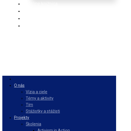
Online knižnica
Ponuka
PulseZ
Slovenčina
O nás
Vízia a ciele
Témy a aktivity
Tím
Stážistky a stážisti
Projekty
Školenia
Artivism in Action