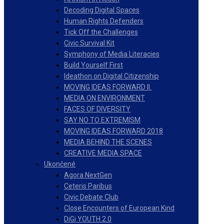
Decoding Digital Spaces
Human Rights Defenders
Tick Off the Challenges
Civic Survival Kit
Symphony of Media Literacies
Build Yourself First
Ideathon on Digital Citizenship
MOVING IDEAS FORWARD II.
MEDIA ON ENVIRONMENT
FACES OF DIVERSITY
SAY NO TO EXTREMISM
MOVING IDEAS FORWARD 2018
MEDIA BEHIND THE SCENES
CREATIVE MEDIA SPACE
Ukončené
Agora NextGen
Ceteris Paribus
Civic Debate Club
Close Encounters of European Kind
DiGi YOUTH 2.0