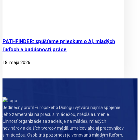
PATHFINDER: spúšťame prieskum o AI, mladých
ľuďoch a budúcnosti práce
18. mája 2026
Jedinečný profil Európskeho Dialógu vytvára najmä spojenie
jeho zamerania na prácu s mládežou, médiá a umenie.
Činnosť organizácie sa zacieľuje na mládež, mladých
novinárov a ďalších tvorcov médií, umelcov ako aj pracovníkov
s mládežou. Osobitná pozornosť je venovaná mladým ľuďom,