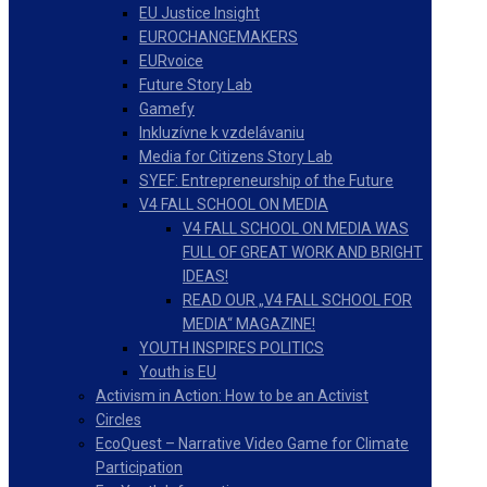
EU Justice Insight
EUROCHANGEMAKERS
EURvoice
Future Story Lab
Gamefy
Inkluzívne k vzdelávaniu
Media for Citizens Story Lab
SYEF: Entrepreneurship of the Future
V4 FALL SCHOOL ON MEDIA
V4 FALL SCHOOL ON MEDIA WAS
FULL OF GREAT WORK AND BRIGHT
IDEAS!
READ OUR „V4 FALL SCHOOL FOR
MEDIA“ MAGAZINE!
YOUTH INSPIRES POLITICS
Youth is EU
Activism in Action: How to be an Activist
Circles
EcoQuest – Narrative Video Game for Climate
Participation