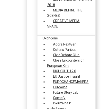
2018
MEDIA BEHIND THE
SCENES
CREATIVE MEDIA
SPACE
Ukončené
Agora NextGen
Ceteris Paribus
Civic Debate Club
Close Encounters of
European Kind
DiGi YOUTH 2.0
EU Justice Insight
EUROCHANGEMAKERS
EURvoice
Future Story Lab
Gamefy
Inkluzívne k
vzdelávaniu