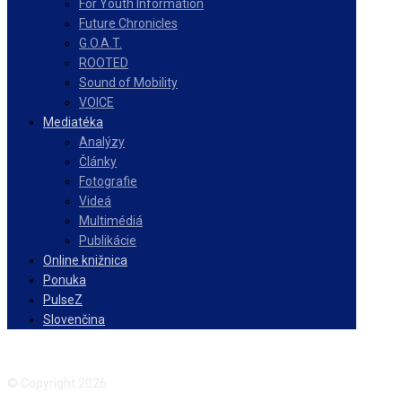
For Youth Information
Future Chronicles
G.O.A.T.
ROOTED
Sound of Mobility
VOICE
Mediatéka
Analýzy
Články
Fotografie
Videá
Multimédiá
Publikácie
Online knižnica
Ponuka
PulseZ
Slovenčina
Facebook
Instagram
© Copyright 2026