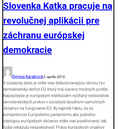
Slovenka Katka pracuje na
revolučnej aplikácii pre
záchranu európskej
demokracie
Denisa Karabová
3. apríla 2015
V súčasnej dobe je stále viac diskutovanejšou témou tzv.
demokratický deficit EÚ, ktorý má viacero možných podôb.
Najčastejšie je európskym inštitúciám vyčítaný nedostatok
demokratických prvkov v súvislosti dosahom samotných
občanov na fungovanie EÚ. Aj napriek faktu, že sú
kompetencie Európskeho parlamentu ako jediného
zástupcu európskych občanov stále viac posilňované, tak
ľudia vykazujú nespokojnosť. Prácu európskych orgánov