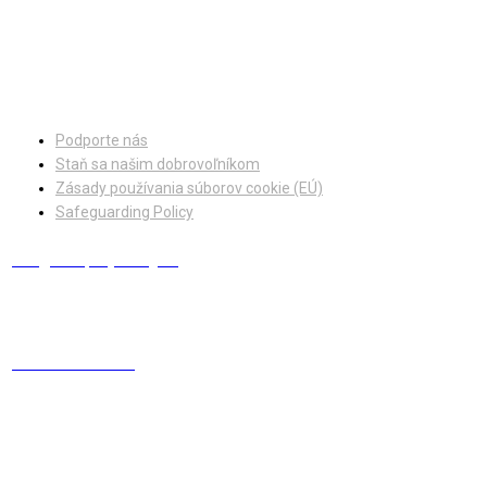
Facebook
Instagram
Podporte nás
Staň sa našim dobrovoľníkom
Zásady používania súborov cookie (EÚ)
Safeguarding Policy
info@europskydialog.eu
+421 908 203 410