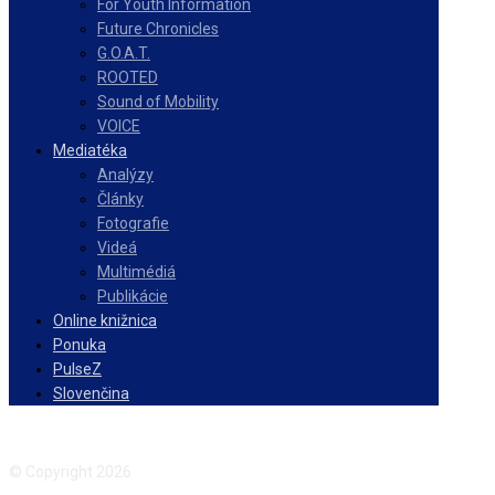
For Youth Information
Future Chronicles
G.O.A.T.
ROOTED
Sound of Mobility
VOICE
Mediatéka
Analýzy
Články
Fotografie
Videá
Multimédiá
Publikácie
Online knižnica
Ponuka
PulseZ
Slovenčina
Facebook
Instagram
© Copyright 2026