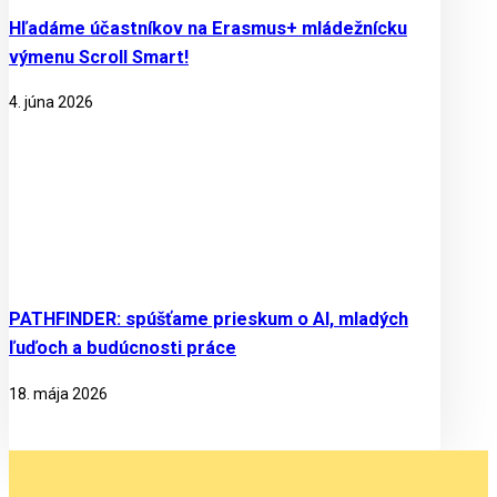
Hľadáme účastníkov na Erasmus+ mládežnícku
výmenu Scroll Smart!
4. júna 2026
PATHFINDER: spúšťame prieskum o AI, mladých
ľuďoch a budúcnosti práce
18. mája 2026