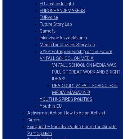
EU Justice Insight
EUROCHANGEMAKERS
EURvoice
Future Story Lab
Gamefy
Inkluzívne k vzdelávaniu
Media for Citizens Story Lab
SYEF: Entrepreneurship of the Future
V4 FALL SCHOOL ON MEDIA
V4 FALL SCHOOL ON MEDIA WAS
FULL OF GREAT WORK AND BRIGHT
IDEAS!
READ OUR „V4 FALL SCHOOL FOR
MEDIA“ MAGAZINE!
YOUTH INSPIRES POLITICS
Youth is EU
Activism in Action: How to be an Activist
Circles
EcoQuest – Narrative Video Game for Climate
Participation