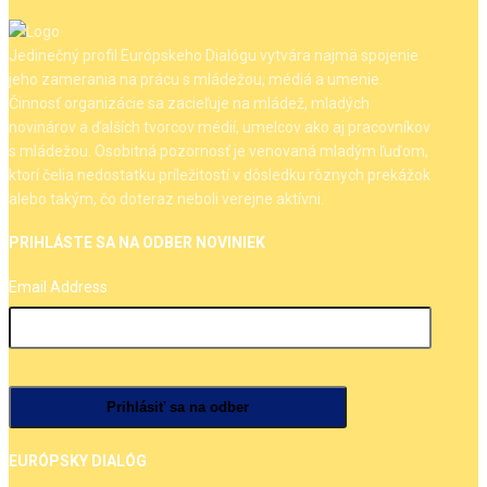
Jedinečný profil Európskeho Dialógu vytvára najmä spojenie
jeho zamerania na prácu s mládežou, médiá a umenie.
Činnosť organizácie sa zacieľuje na mládež, mladých
novinárov a ďalších tvorcov médií, umelcov ako aj pracovníkov
s mládežou. Osobitná pozornosť je venovaná mladým ľuďom,
ktorí čelia nedostatku príležitostí v dôsledku rôznych prekážok
alebo takým, čo doteraz neboli verejne aktívni.
PRIHLÁSTE SA NA ODBER NOVINIEK
Email Address
EURÓPSKY DIALÓG