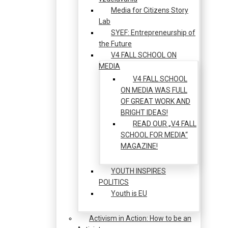
Media for Citizens Story
Lab
SYEF: Entrepreneurship of
the Future
V4 FALL SCHOOL ON
MEDIA
V4 FALL SCHOOL
ON MEDIA WAS FULL
OF GREAT WORK AND
BRIGHT IDEAS!
READ OUR „V4 FALL
SCHOOL FOR MEDIA“
MAGAZINE!
YOUTH INSPIRES
POLITICS
Youth is EU
Activism in Action: How to be an