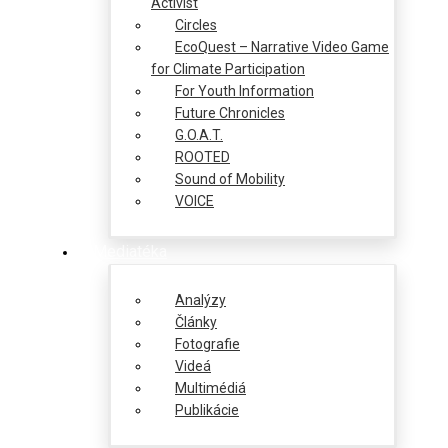
Activist
Circles
EcoQuest – Narrative Video Game
for Climate Participation
For Youth Information
Future Chronicles
G.O.A.T.
ROOTED
Sound of Mobility
VOICE
Mediatéka
Analýzy
Články
Fotografie
Videá
Multimédiá
Publikácie