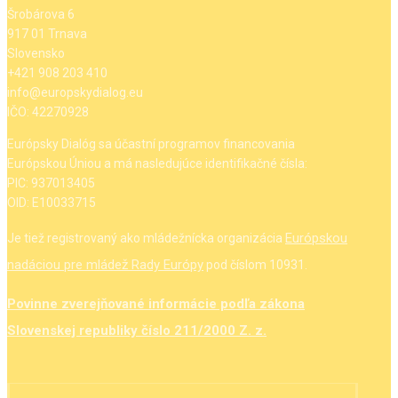
Šrobárova 6
917 01 Trnava
Slovensko
+421 908 203 410
info@europskydialog.eu
IČO: 42270928
Európsky Dialóg sa účastní programov financovania
Európskou Úniou a má nasledujúce identifikačné čísla:
PIC: 937013405
OID: E10033715
Európskou
Je tiež registrovaný ako mládežnícka organizácia
nadáciou pre mládež Rady Európy
pod číslom 10931.
Povinne zverejňované informácie podľa zákona
Slovenskej republiky číslo 211/2000 Z. z.