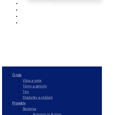
Online knižnica
Ponuka
PulseZ
Slovenčina
O nás
Vízia a ciele
Témy a aktivity
Tím
Stážistky a stážisti
Projekty
Školenia
Artivism in Action