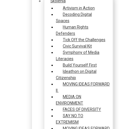
Školenia
Artivism in Action
Decoding Digital
Spaces
Human Rights
Defenders
Tick Off the Challenges
Civic Survival Kit
Symphony of Media
Literacies
Build Yourself First
Ideathon on Digital
Citizenship
MOVING IDEAS FORWARD
II.
MEDIA ON
ENVIRONMENT
FACES OF DIVERSITY
SAY NO TO
EXTREMISM
MOVING IDEAS FORWARD