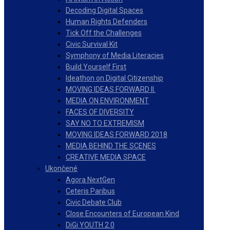
Decoding Digital Spaces
Human Rights Defenders
Tick Off the Challenges
Civic Survival Kit
Symphony of Media Literacies
Build Yourself First
Ideathon on Digital Citizenship
MOVING IDEAS FORWARD II.
MEDIA ON ENVIRONMENT
FACES OF DIVERSITY
SAY NO TO EXTREMISM
MOVING IDEAS FORWARD 2018
MEDIA BEHIND THE SCENES
CREATIVE MEDIA SPACE
Ukončené
Agora NextGen
Ceteris Paribus
Civic Debate Club
Close Encounters of European Kind
DiGi YOUTH 2.0