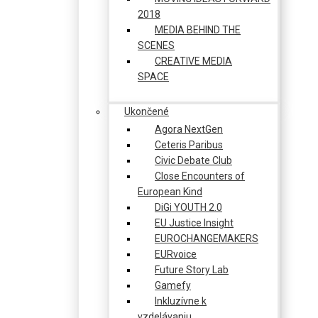
2018
MEDIA BEHIND THE
SCENES
CREATIVE MEDIA
SPACE
Ukončené
Agora NextGen
Ceteris Paribus
Civic Debate Club
Close Encounters of
European Kind
DiGi YOUTH 2.0
EU Justice Insight
EUROCHANGEMAKERS
EURvoice
Future Story Lab
Gamefy
Inkluzívne k
vzdelávaniu