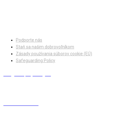
Facebook
Instagram
Podporte nás
Staň sa našim dobrovoľníkom
Zásady používania súborov cookie (EÚ)
Safeguarding Policy
info@europskydialog.eu
+421 908 203 410