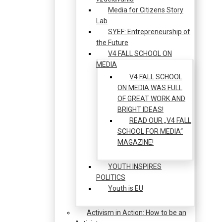
Media for Citizens Story
Lab
SYEF: Entrepreneurship of
the Future
V4 FALL SCHOOL ON
MEDIA
V4 FALL SCHOOL
ON MEDIA WAS FULL
OF GREAT WORK AND
BRIGHT IDEAS!
READ OUR „V4 FALL
SCHOOL FOR MEDIA“
MAGAZINE!
YOUTH INSPIRES
POLITICS
Youth is EU
Activism in Action: How to be an