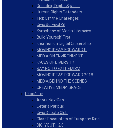
Decoding Digital Spaces
Human Rights Defenders
Tick Off the Challenges
Civic Survival Kit
Symphony of Media Literacies
Build Yourself First
Ideathon on Digital Citizenship
MOVING IDEAS FORWARD II.
MEDIA ON ENVIRONMENT
FACES OF DIVERSITY
SAY NO TO EXTREMISM
MOVING IDEAS FORWARD 2018
MEDIA BEHIND THE SCENES
CREATIVE MEDIA SPACE
Ukončené
Agora NextGen
Ceteris Paribus
Civic Debate Club
Close Encounters of European Kind
DiGi YOUTH 2.0