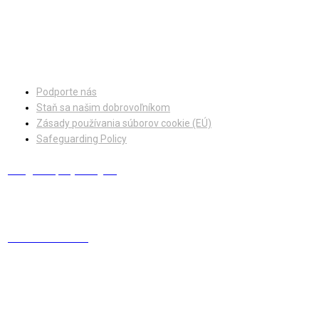
Facebook
Instagram
Podporte nás
Staň sa našim dobrovoľníkom
Zásady používania súborov cookie (EÚ)
Safeguarding Policy
info@europskydialog.eu
+421 908 203 410