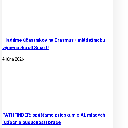
Hľadáme účastníkov na Erasmus+ mládežnícku
výmenu Scroll Smart!
4. júna 2026
PATHFINDER: spúšťame prieskum o AI, mladých
ľuďoch a budúcnosti práce