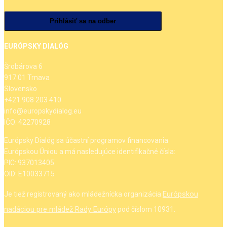
EURÓPSKY DIALÓG
Šrobárova 6
917 01 Trnava
Slovensko
+421 908 203 410
info@europskydialog.eu
IČO: 42270928
Európsky Dialóg sa účastní programov financovania
Európskou Úniou a má nasledujúce identifikačné čísla:
PIC: 937013405
OID: E10033715
Európskou
Je tiež registrovaný ako mládežnícka organizácia
nadáciou pre mládež Rady Európy
pod číslom 10931.