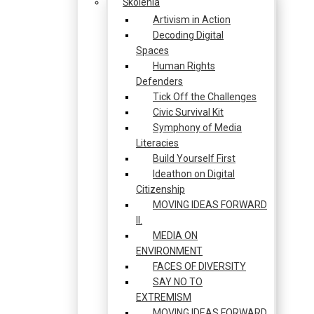
Školenia
Artivism in Action
Decoding Digital
Spaces
Human Rights
Defenders
Tick Off the Challenges
Civic Survival Kit
Symphony of Media
Literacies
Build Yourself First
Ideathon on Digital
Citizenship
MOVING IDEAS FORWARD
II.
MEDIA ON
ENVIRONMENT
FACES OF DIVERSITY
SAY NO TO
EXTREMISM
MOVING IDEAS FORWARD