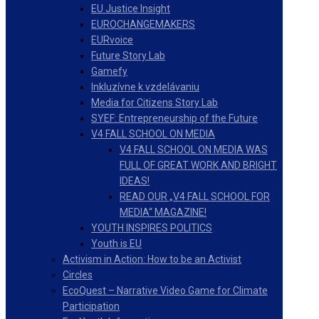
EU Justice Insight
EUROCHANGEMAKERS
EURvoice
Future Story Lab
Gamefy
Inkluzívne k vzdelávaniu
Media for Citizens Story Lab
SYEF: Entrepreneurship of the Future
V4 FALL SCHOOL ON MEDIA
V4 FALL SCHOOL ON MEDIA WAS
FULL OF GREAT WORK AND BRIGHT
IDEAS!
READ OUR „V4 FALL SCHOOL FOR
MEDIA“ MAGAZINE!
YOUTH INSPIRES POLITICS
Youth is EU
Activism in Action: How to be an Activist
Circles
EcoQuest – Narrative Video Game for Climate
Participation