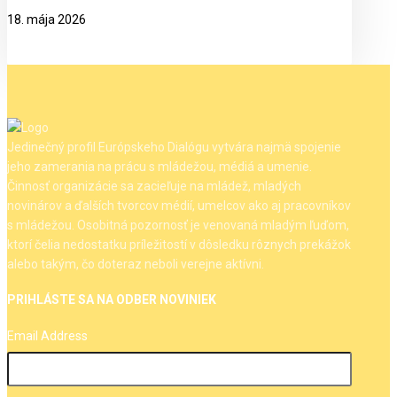
18. mája 2026
Jedinečný profil Európskeho Dialógu vytvára najmä spojenie
jeho zamerania na prácu s mládežou, médiá a umenie.
Činnosť organizácie sa zacieľuje na mládež, mladých
novinárov a ďalších tvorcov médií, umelcov ako aj pracovníkov
s mládežou. Osobitná pozornosť je venovaná mladým ľuďom,
ktorí čelia nedostatku príležitostí v dôsledku rôznych prekážok
alebo takým, čo doteraz neboli verejne aktívni.
PRIHLÁSTE SA NA ODBER NOVINIEK
Email Address