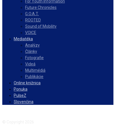
For Youth Information
Future Chronicles
G.O.A.T.
ROOTED
Sound of Mobility
VOICE
Mediatéka
Analýzy
Články
Fotografie
Videá
Multimédiá
Publikácie
Online knižnica
Ponuka
PulseZ
Slovenčina
Facebook
Instagram
© Copyright 2026