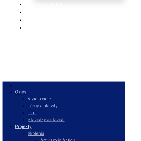
Online knižnica
Ponuka
PulseZ
Slovenčina
O nás
Vízia a ciele
Témy a aktivity
Tím
Stážistky a stážisti
Projekty
Školenia
Artivism in Action