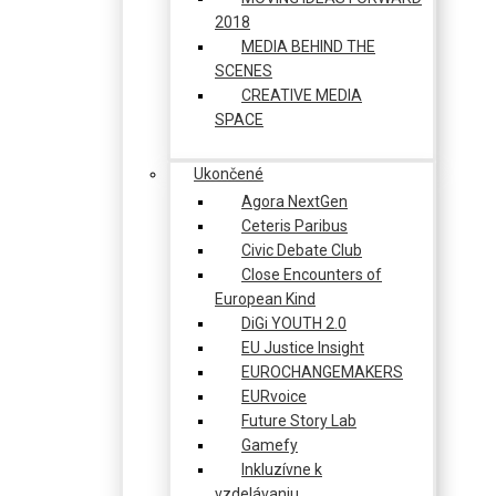
2018
MEDIA BEHIND THE
SCENES
CREATIVE MEDIA
SPACE
Ukončené
Agora NextGen
Ceteris Paribus
Civic Debate Club
Close Encounters of
European Kind
DiGi YOUTH 2.0
EU Justice Insight
EUROCHANGEMAKERS
EURvoice
Future Story Lab
Gamefy
Inkluzívne k
vzdelávaniu