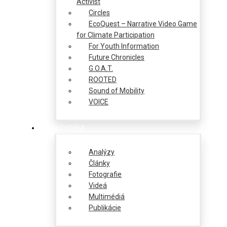
Activist
Circles
EcoQuest – Narrative Video Game
for Climate Participation
For Youth Information
Future Chronicles
G.O.A.T.
ROOTED
Sound of Mobility
VOICE
Mediatéka
Analýzy
Články
Fotografie
Videá
Multimédiá
Publikácie