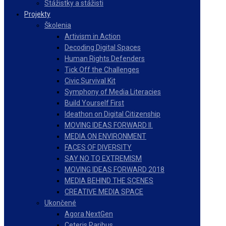
Stážistky a stážisti
Projekty
Školenia
Artivism in Action
Decoding Digital Spaces
Human Rights Defenders
Tick Off the Challenges
Civic Survival Kit
Symphony of Media Literacies
Build Yourself First
Ideathon on Digital Citizenship
MOVING IDEAS FORWARD II.
MEDIA ON ENVIRONMENT
FACES OF DIVERSITY
SAY NO TO EXTREMISM
MOVING IDEAS FORWARD 2018
MEDIA BEHIND THE SCENES
CREATIVE MEDIA SPACE
Ukončené
Agora NextGen
Ceteris Paribus