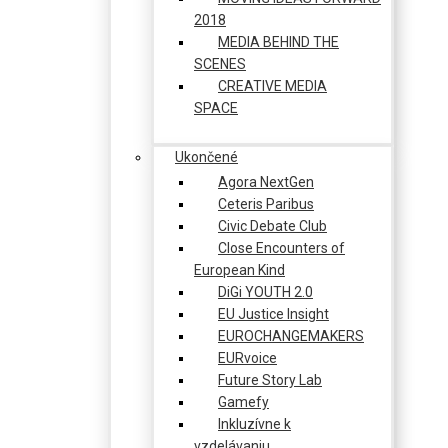
2018
MEDIA BEHIND THE
SCENES
CREATIVE MEDIA
SPACE
Ukončené
Agora NextGen
Ceteris Paribus
Civic Debate Club
Close Encounters of
European Kind
DiGi YOUTH 2.0
EU Justice Insight
EUROCHANGEMAKERS
EURvoice
Future Story Lab
Gamefy
Inkluzívne k
vzdelávaniu