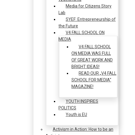
Media for Citizens Story
Lab
SYEF: Entrepreneurship of
the Future
V4 FALL SCHOOL ON
MEDIA
V4 FALL SCHOOL
ON MEDIA WAS FULL
OF GREAT WORK AND
BRIGHT IDEAS!
READ OUR „V4 FALL
SCHOOL FOR MEDIA“
MAGAZINE!
YOUTH INSPIRES
POLITICS
Youth is EU
Activism in Action: How to be an