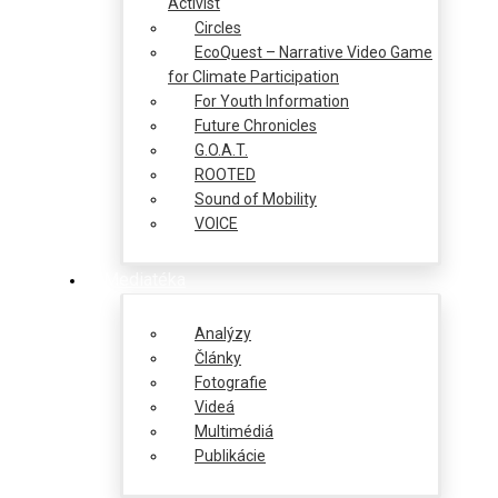
Activist
Circles
EcoQuest – Narrative Video Game
for Climate Participation
For Youth Information
Future Chronicles
G.O.A.T.
ROOTED
Sound of Mobility
VOICE
Mediatéka
Analýzy
Články
Fotografie
Videá
Multimédiá
Publikácie