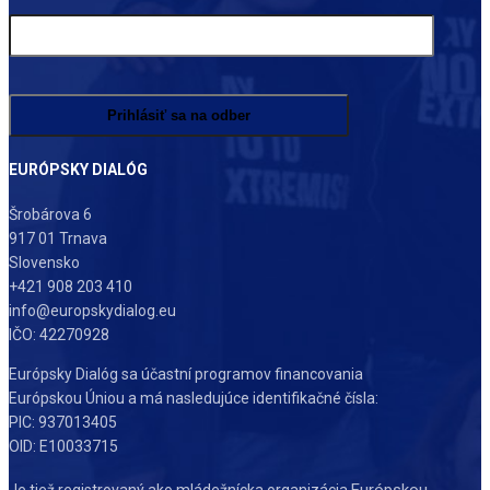
EURÓPSKY DIALÓG
Šrobárova 6
917 01 Trnava
Slovensko
+421 908 203 410
info@europskydialog.eu
IČO: 42270928
Európsky Dialóg sa účastní programov financovania
Európskou Úniou a má nasledujúce identifikačné čísla:
PIC: 937013405
OID: E10033715
Európskou
Je tiež registrovaný ako mládežnícka organizácia