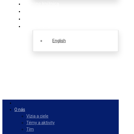
Online knižnica
Ponuka
PulseZ
Slovenčina
English
O nás
Vízia a ciele
Témy a aktivity
Tím