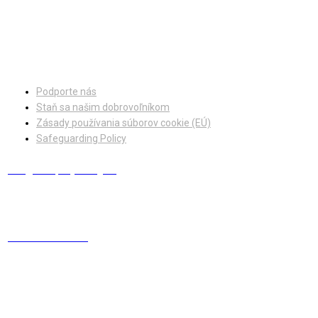
Facebook
Instagram
Podporte nás
Staň sa našim dobrovoľníkom
Zásady používania súborov cookie (EÚ)
Safeguarding Policy
info@europskydialog.eu
+421 908 203 410