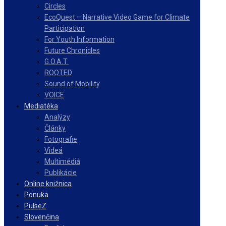
Circles
EcoQuest – Narrative Video Game for Climate
Participation
For Youth Information
Future Chronicles
G.O.A.T.
ROOTED
Sound of Mobility
VOICE
Mediatéka
Analýzy
Články
Fotografie
Videá
Multimédiá
Publikácie
Online knižnica
Ponuka
PulseZ
Slovenčina