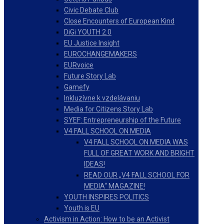
Civic Debate Club
Close Encounters of European Kind
DiGi YOUTH 2.0
EU Justice Insight
EUROCHANGEMAKERS
EURvoice
Future Story Lab
Gamefy
Inkluzívne k vzdelávaniu
Media for Citizens Story Lab
SYEF: Entrepreneurship of the Future
V4 FALL SCHOOL ON MEDIA
V4 FALL SCHOOL ON MEDIA WAS
FULL OF GREAT WORK AND BRIGHT
IDEAS!
READ OUR „V4 FALL SCHOOL FOR
MEDIA“ MAGAZINE!
YOUTH INSPIRES POLITICS
Youth is EU
Activism in Action: How to be an Activist