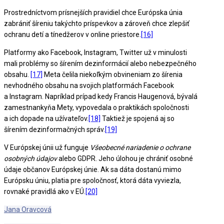
Prostredníctvom prísnejších pravidiel chce Európska únia
zabrániť šíreniu takýchto príspevkov a zároveň chce zlepšiť
ochranu detí a tínedžerov v online priestore.
[16]
Platformy ako Facebook, Instagram, Twitter už v minulosti
mali problémy so šírením dezinformácií alebo nebezpečného
obsahu.
[17]
Meta čelila niekoľkým obvineniam zo šírenia
nevhodného obsahu na svojich platformách Facebook
a Instagram. Napríklad prípad kedy Francis Haugenová, bývalá
zamestnankyňa Mety, vypovedala o praktikách spoločnosti
a ich dopade na užívateľov.
[18]
Taktiež je spojená aj so
šírením dezinformačných správ.
[19]
V Európskej únii už funguje
Všeobecné nariadenie o ochrane
osobných údajov
alebo GDPR. Jeho úlohou je chrániť osobné
údaje občanov Európskej únie. Ak sa dáta dostanú mimo
Európsku úniu, platia pre spoločnosť, ktorá dáta vyviezla,
rovnaké pravidlá ako v EÚ.
[20]
Jana Oravcová