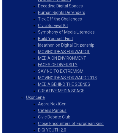
Decoding Digital Spaces
Human Rights Defenders
Tick Off the Challenges
Civic Survival Kit
Symphony of Media Literacies
Build Yourself First
Ideathon on Digital Citizenship
MOVING IDEAS FORWARD II.
MEDIA ON ENVIRONMENT
FACES OF DIVERSITY
SAY NO TO EXTREMISM
MOVING IDEAS FORWARD 2018
MEDIA BEHIND THE SCENES
CREATIVE MEDIA SPACE
Ukončené
Agora NextGen
Ceteris Paribus
Civic Debate Club
Close Encounters of European Kind
DiGi YOUTH 2.0