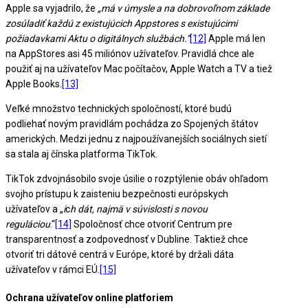
Apple sa vyjadrilo, že
„má v úmysle a na dobrovoľnom základe
zosúladiť každú z existujúcich Appstores s existujúcimi
požiadavkami Aktu o digitálnych službách.“
[12]
Apple má len
na AppStores asi 45 miliónov užívateľov. Pravidlá chce ale
použiť aj na užívateľov Mac počítačov, Apple Watch a TV a tiež
Apple Books.
[13]
Veľké množstvo technických spoločností, ktoré budú
podliehať novým pravidlám pochádza zo Spojených štátov
amerických. Medzi jednu z najpoužívanejších sociálnych sietí
sa stala aj čínska platforma TikTok.
TikTok zdvojnásobilo svoje úsilie o rozptýlenie obáv ohľadom
svojho prístupu k zaisteniu bezpečnosti európskych
užívateľov a „
i
c
h dát, najmä v súvislosti s novou
reguláciou
.“
[14]
Spoločnosť chce otvoriť Centrum pre
transparentnosť a zodpovednosť v Dubline. Taktiež chce
otvoriť tri dátové centrá v Európe, ktoré by držali dáta
užívateľov v rámci EÚ.
[15]
Ochrana užívateľov online platforiem