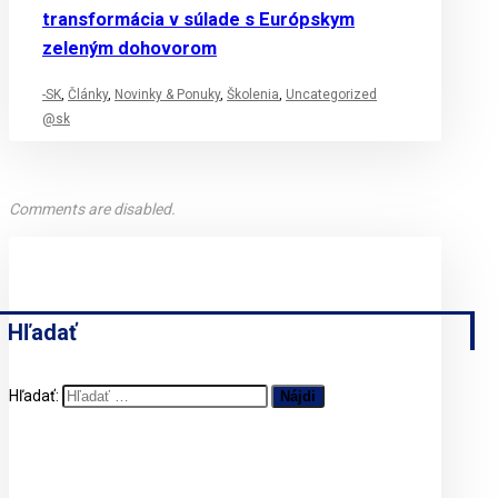
transformácia v súlade s Európskym
zeleným dohovorom
-SK
,
Články
,
Novinky & Ponuky
,
Školenia
,
Uncategorized
@sk
Comments are disabled.
Hľadať
Hľadať: