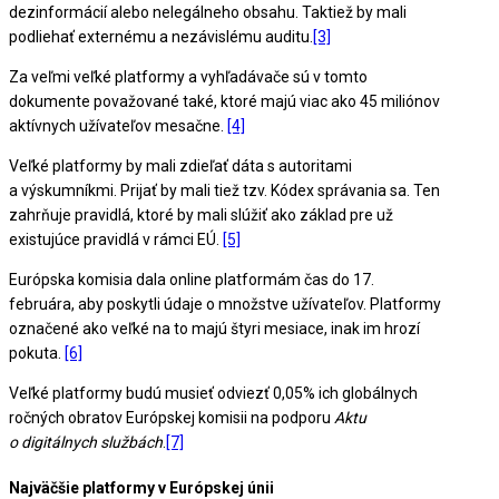
dezinformácií alebo nelegálneho obsahu. Taktiež by mali
podliehať externému a nezávislému auditu.
[3]
Za veľmi veľké platformy a vyhľadávače sú v tomto
dokumente považované také, ktoré majú viac ako 45 miliónov
aktívnych užívateľov mesačne.
[4]
Veľké platformy by mali zdieľať dáta s autoritami
a výskumníkmi. Prijať by mali tiež tzv. Kódex správania sa. Ten
zahrňuje pravidlá, ktoré by mali slúžiť ako základ pre už
existujúce pravidlá v rámci EÚ.
[5]
Európska komisia dala online platformám čas do 17.
februára, aby poskytli údaje o množstve užívateľov. Platformy
označené ako veľké na to majú štyri mesiace, inak im hrozí
pokuta.
[6]
Veľké platformy budú musieť odviezť 0,05% ich globálnych
ročných obratov Európskej komisii na podporu
Aktu
o digitálnych službách
.
[7]
Najväčšie platformy v Európskej únii