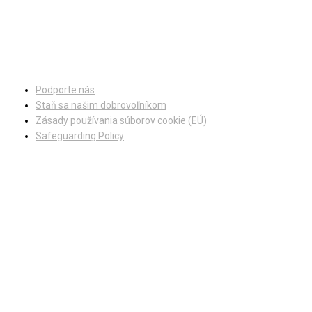
Facebook
Instagram
Podporte nás
Staň sa našim dobrovoľníkom
Zásady používania súborov cookie (EÚ)
Safeguarding Policy
info@europskydialog.eu
+421 908 203 410