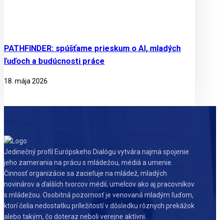
PATHFINDER: spúšťame prieskum o AI, mladých
ľuďoch a budúcnosti práce
18. mája 2026
Jedinečný profil Európskeho Dialógu vytvára najmä spojenie
jeho zamerania na prácu s mládežou, médiá a umenie.
Činnosť organizácie sa zacieľuje na mládež, mladých
novinárov a ďalších tvorcov médií, umelcov ako aj pracovníkov
s mládežou. Osobitná pozornosť je venovaná mladým ľuďom,
ktorí čelia nedostatku príležitostí v dôsledku rôznych prekážok
alebo takým, čo doteraz neboli verejne aktívni.