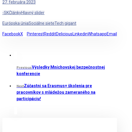
27. februára 2023
-SK
Články
Hlavný slider
Európska únia
Sociálne siete
Tech gigant
Facebook
X
Pinterest
Reddit
Delicious
Linkedin
Whatsapp
Email
Výsledky Mníchovskej bezpečnostnej
Previous
konferencie
Zúčastni sa Erasmus+ školenia pre
Next
pracovníkov s mládežou zameraného na
participáciu!