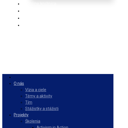
Online knižnica
Ponuka
PulseZ
Slovenčina
O nás
Vízia a ciele
Témy a aktivity
Tím
Stážistky a stážisti
Projekty
Školenia
Artivism in Action