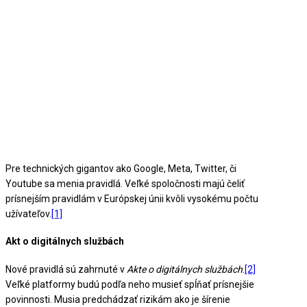
Pre technických gigantov ako Google, Meta, Twitter, či
Youtube sa menia pravidlá. Veľké spoločnosti majú čeliť
prísnejším pravidlám v Európskej únii kvôli vysokému počtu
užívateľov.
[1]
Akt o digitálnych službách
Nové pravidlá sú zahrnuté v
Akte o digitálnych službách
.
[2]
Veľké platformy budú podľa neho musieť spĺňať prísnejšie
povinnosti. Musia predchádzať rizikám ako je šírenie