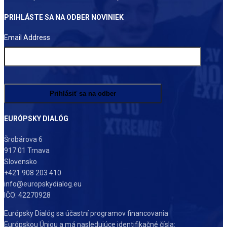
PRIHLÁSTE SA NA ODBER NOVINIEK
Email Address
EURÓPSKY DIALÓG
Šrobárova 6
917 01 Trnava
Slovensko
+421 908 203 410
info@europskydialog.eu
IČO: 42270928
Európsky Dialóg sa účastní programov financovania
Európskou Úniou a má nasledujúce identifikačné čísla: