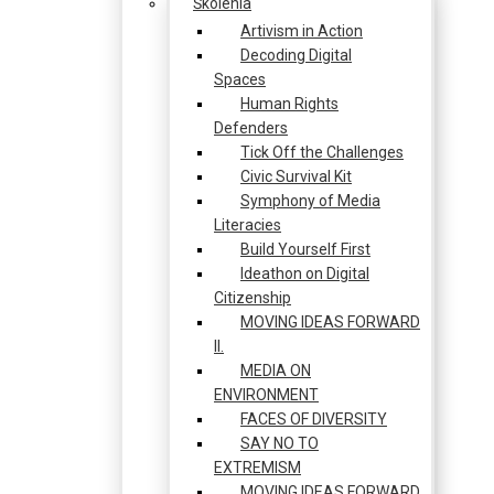
Školenia
Artivism in Action
Decoding Digital
Spaces
Human Rights
Defenders
Tick Off the Challenges
Civic Survival Kit
Symphony of Media
Literacies
Build Yourself First
Ideathon on Digital
Citizenship
MOVING IDEAS FORWARD
II.
MEDIA ON
ENVIRONMENT
FACES OF DIVERSITY
SAY NO TO
EXTREMISM
MOVING IDEAS FORWARD