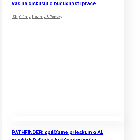
vás na diskusiu o budúcnosti práce
-SK
,
Články
,
Novinky & Ponuky
PATHFINDER: spúšťame prieskum o AI,