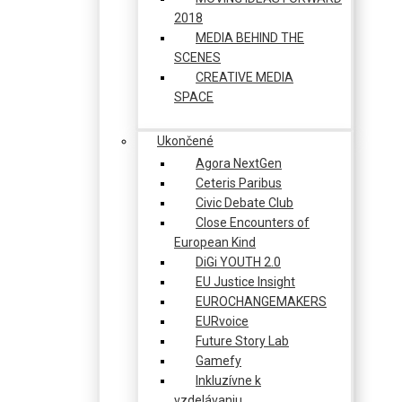
2018
MEDIA BEHIND THE
SCENES
CREATIVE MEDIA
SPACE
Ukončené
Agora NextGen
Ceteris Paribus
Civic Debate Club
Close Encounters of
European Kind
DiGi YOUTH 2.0
EU Justice Insight
EUROCHANGEMAKERS
EURvoice
Future Story Lab
Gamefy
Inkluzívne k
vzdelávaniu