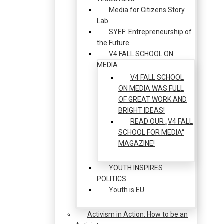
Media for Citizens Story
Lab
SYEF: Entrepreneurship of
the Future
V4 FALL SCHOOL ON
MEDIA
V4 FALL SCHOOL
ON MEDIA WAS FULL
OF GREAT WORK AND
BRIGHT IDEAS!
READ OUR „V4 FALL
SCHOOL FOR MEDIA“
MAGAZINE!
YOUTH INSPIRES
POLITICS
Youth is EU
Activism in Action: How to be an