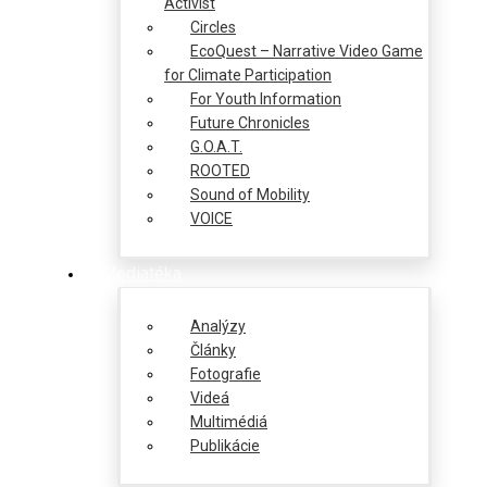
Activist
Circles
EcoQuest – Narrative Video Game
for Climate Participation
For Youth Information
Future Chronicles
G.O.A.T.
ROOTED
Sound of Mobility
VOICE
Mediatéka
Analýzy
Články
Fotografie
Videá
Multimédiá
Publikácie