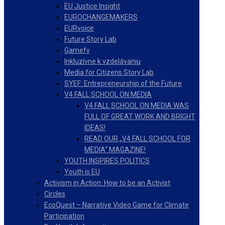
EU Justice Insight
EUROCHANGEMAKERS
EURvoice
Future Story Lab
Gamefy
Inkluzívne k vzdelávaniu
Media for Citizens Story Lab
SYEF: Entrepreneurship of the Future
V4 FALL SCHOOL ON MEDIA
V4 FALL SCHOOL ON MEDIA WAS
FULL OF GREAT WORK AND BRIGHT
IDEAS!
READ OUR „V4 FALL SCHOOL FOR
MEDIA“ MAGAZINE!
YOUTH INSPIRES POLITICS
Youth is EU
Activism in Action: How to be an Activist
Circles
EcoQuest – Narrative Video Game for Climate
Participation