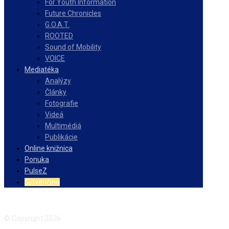
For Youth Information
Future Chronicles
G.O.A.T.
ROOTED
Sound of Mobility
VOICE
Mediatéka
Analýzy
Články
Fotografie
Videá
Multimédiá
Publikácie
Online knižnica
Ponuka
PulseZ
Slovenčina
Facebook
Instagram
© Copyright 2026