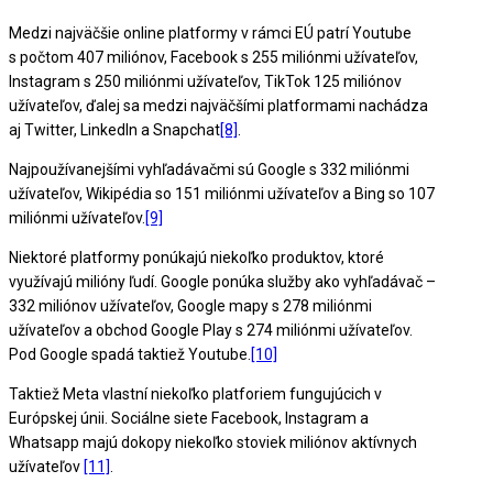
Medzi najväčšie online platformy v rámci EÚ patrí Youtube
s počtom 407 miliónov, Facebook s 255 miliónmi užívateľov,
Instagram s 250 miliónmi užívateľov, TikTok 125 miliónov
užívateľov, ďalej sa medzi najväčšími platformami nachádza
aj Twitter, LinkedIn a Snapchat
[8]
.
Najpoužívanejšími vyhľadávačmi sú Google s 332 miliónmi
užívateľov, Wikipédia so 151 miliónmi užívateľov a Bing so 107
miliónmi užívateľov.
[9]
Niektoré platformy ponúkajú niekoľko produktov, ktoré
využívajú milióny ľudí. Google ponúka služby ako vyhľadávač –
332 miliónov užívateľov, Google mapy s 278 miliónmi
užívateľov a obchod Google Play s 274 miliónmi užívateľov.
Pod Google spadá taktiež Youtube.
[10]
Taktiež Meta vlastní niekoľko platforiem fungujúcich v
Európskej únii. Sociálne siete Facebook, Instagram a
Whatsapp majú dokopy niekoľko stoviek miliónov aktívnych
užívateľov
[11]
.