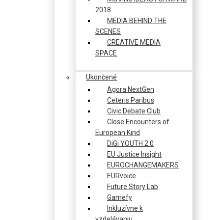
2018
MEDIA BEHIND THE
SCENES
CREATIVE MEDIA
SPACE
Ukončené
Agora NextGen
Ceteris Paribus
Civic Debate Club
Close Encounters of
European Kind
DiGi YOUTH 2.0
EU Justice Insight
EUROCHANGEMAKERS
EURvoice
Future Story Lab
Gamefy
Inkluzívne k
vzdelávaniu