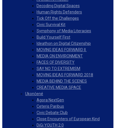
Decoding Digital Spaces
Human Rights Defenders
Tick Off the Challenges
Civic Survival Kit
Symphony of Media Literacies
Build Yourself First
Ideathon on Digital Citizenship
MOVING IDEAS FORWARD II.
MEDIA ON ENVIRONMENT
FACES OF DIVERSITY
SAY NO TO EXTREMISM
MOVING IDEAS FORWARD 2018
MEDIA BEHIND THE SCENES
CREATIVE MEDIA SPACE
Ukončené
Agora NextGen
Ceteris Paribus
Civic Debate Club
Close Encounters of European Kind
DiGi YOUTH 2.0