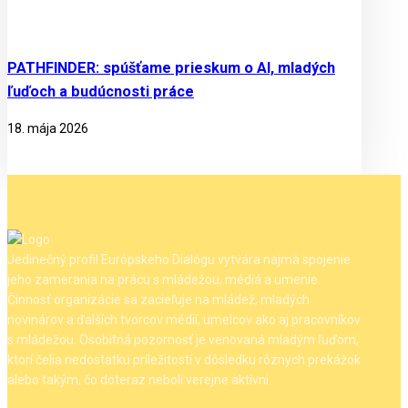
PATHFINDER: spúšťame prieskum o AI, mladých
ľuďoch a budúcnosti práce
18. mája 2026
Jedinečný profil Európskeho Dialógu vytvára najmä spojenie
jeho zamerania na prácu s mládežou, médiá a umenie.
Činnosť organizácie sa zacieľuje na mládež, mladých
novinárov a ďalších tvorcov médií, umelcov ako aj pracovníkov
s mládežou. Osobitná pozornosť je venovaná mladým ľuďom,
ktorí čelia nedostatku príležitostí v dôsledku rôznych prekážok
alebo takým, čo doteraz neboli verejne aktívni.