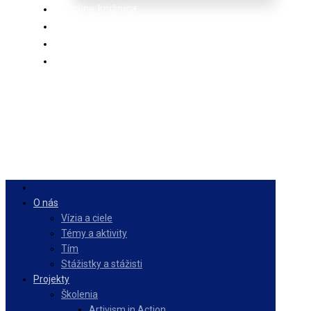
Online knižnica
Ponuka
PulseZ
Slovenčina
O nás
Vízia a ciele
Témy a aktivity
Tím
Stážistky a stážisti
Projekty
Školenia
Artivism in Action