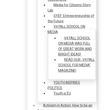
Media for Citizens Story
Lab
SYEF: Entrepreneurship of
the Future
V4 FALL SCHOOL ON
MEDIA
V4 FALL SCHOOL
ON MEDIA WAS FULL
OF GREAT WORK AND
BRIGHT IDEAS!
READ OUR „V4 FALL
SCHOOL FOR MEDIA“
MAGAZINE!
YOUTH INSPIRES
POLITICS
Youth is EU
Activism in Action: How to be an