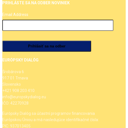
PRIHLÁSTE SA NA ODBER NOVINIEK
Email Address
EURÓPSKY DIALÓG
Šrobárova 6
917 01 Trnava
Slovensko
+421 908 203 410
info@europskydialog.eu
IČO: 42270928
Európsky Dialóg sa účastní programov financovania
Európskou Úniou a má nasledujúce identifikačné čísla:
PIC: 937013405