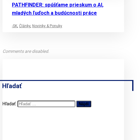
PATHFINDER: spúšťame prieskum o AI,
mladých ľuďoch a budúcnosti práce
-SK
,
Články
,
Novinky & Ponuky
Comments are disabled.
Hľadať
Hľadať: