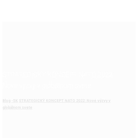
STRATEGICKÝ KONCEPT NATO 2022:
Nové výzvy v globálnom svete
Blog
-SK
STRATEGICKÝ KONCEPT NATO 2022: Nové výzvy v
globálnom svete