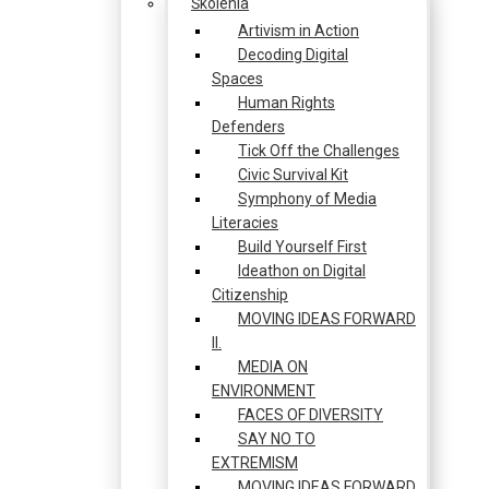
Školenia
Artivism in Action
Decoding Digital
Spaces
Human Rights
Defenders
Tick Off the Challenges
Civic Survival Kit
Symphony of Media
Literacies
Build Yourself First
Ideathon on Digital
Citizenship
MOVING IDEAS FORWARD
II.
MEDIA ON
ENVIRONMENT
FACES OF DIVERSITY
SAY NO TO
EXTREMISM
MOVING IDEAS FORWARD