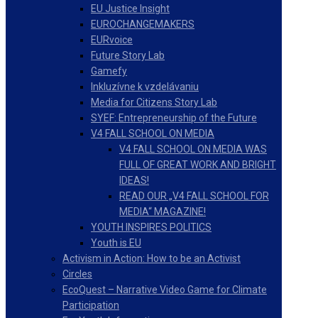
EU Justice Insight
EUROCHANGEMAKERS
EURvoice
Future Story Lab
Gamefy
Inkluzívne k vzdelávaniu
Media for Citizens Story Lab
SYEF: Entrepreneurship of the Future
V4 FALL SCHOOL ON MEDIA
V4 FALL SCHOOL ON MEDIA WAS
FULL OF GREAT WORK AND BRIGHT
IDEAS!
READ OUR „V4 FALL SCHOOL FOR
MEDIA“ MAGAZINE!
YOUTH INSPIRES POLITICS
Youth is EU
Activism in Action: How to be an Activist
Circles
EcoQuest – Narrative Video Game for Climate
Participation