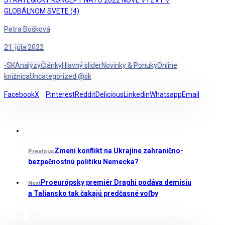
GLOBÁLNOM SVETE (4)
Petra Bošková
21. júla 2022
-SK
Analýzy
Články
Hlavný slider
Novinky & Ponuky
Online
knižnica
Uncategorized @sk
Facebook
X
Pinterest
Reddit
Delicious
Linkedin
Whatsapp
Email
Zmení konflikt na Ukrajine zahranično-
Previous
bezpečnostnú politiku Nemecka?
Proeurópsky premiér Draghi podáva demisiu
Next
a Taliansko tak čakajú predčasné voľby