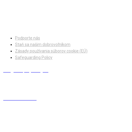
Facebook
Instagram
Podporte nás
Staň sa našim dobrovoľníkom
Zásady používania súborov cookie (EÚ)
Safeguarding Policy
info@europskydialog.eu
+421 908 203 410