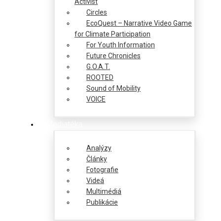
Activist
Circles
EcoQuest – Narrative Video Game
for Climate Participation
For Youth Information
Future Chronicles
G.O.A.T.
ROOTED
Sound of Mobility
VOICE
Mediatéka
Analýzy
Články
Fotografie
Videá
Multimédiá
Publikácie