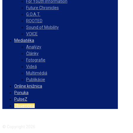
For Youth Information
Future Chronicles
G.O.A.T.
ROOTED
Sound of Mobility
VOICE
Mediatéka
Analýzy
Články
Fotografie
Videá
Multimédiá
Publikácie
Online knižnica
Ponuka
PulseZ
Slovenčina
Facebook
Instagram
© Copyright 2026