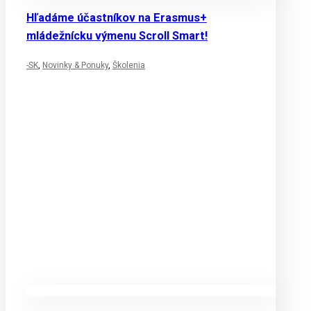
Hľadáme účastníkov na Erasmus+
mládežnícku výmenu Scroll Smart!
-SK
,
Novinky & Ponuky
,
Školenia