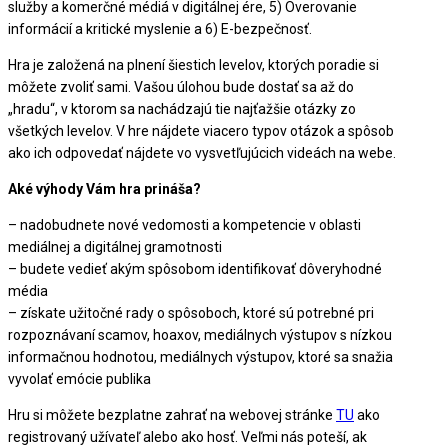
služby a komerčné médiá v digitálnej ére, 5) Overovanie
informácií a kritické myslenie a 6) E-bezpečnosť.
Hra je založená na plnení šiestich levelov, ktorých poradie si
môžete zvoliť sami. Vašou úlohou bude dostať sa až do
„hradu“, v ktorom sa nachádzajú tie najťažšie otázky zo
všetkých levelov. V hre nájdete viacero typov otázok a spôsob
ako ich odpovedať nájdete vo vysvetľujúcich videách na webe.
Aké výhody Vám hra prináša?
– nadobudnete nové vedomosti a kompetencie v oblasti
mediálnej a digitálnej gramotnosti
– budete vedieť akým spôsobom identifikovať dôveryhodné
média
– získate užitočné rady o spôsoboch, ktoré sú potrebné pri
rozpoznávaní scamov, hoaxov, mediálnych výstupov s nízkou
informačnou hodnotou, mediálnych výstupov, ktoré sa snažia
vyvolať emócie publika
Hru si môžete bezplatne zahrať na webovej stránke
TU
ako
registrovaný užívateľ alebo ako hosť. Veľmi nás poteší, ak