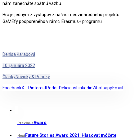
nám zanecháte spätnú väzbu.
Hra je jedným z výstupov z nášho medzinárodného projektu
GaMEfy podporeného v rámci Erasmus+ programu.
Denisa Karabová
10. januára 2022
Články
Novinky & Ponuky
Facebook
X
Pinterest
Reddit
Delicious
Linkedin
Whatsapp
Email
Award
Previous
Future Stories Award 2021: Hlasovať môžete
Next