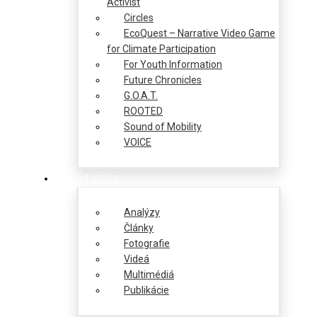
Activist
Circles
EcoQuest – Narrative Video Game
for Climate Participation
For Youth Information
Future Chronicles
G.O.A.T.
ROOTED
Sound of Mobility
VOICE
Mediatéka
Analýzy
Články
Fotografie
Videá
Multimédiá
Publikácie