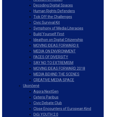
Decoding Digital Spaces
Human Rights Defenders
Tick Off the Challenges
Civic Survival Kit
Symphony of Media Literacies
Build Yourself First
Ideathon on Digital Citizenship
MOVING IDEAS FORWARD II.
MEDIA ON ENVIRONMENT
FACES OF DIVERSITY
SAY NO TO EXTREMISM
MOVING IDEAS FORWARD 2018
MEDIA BEHIND THE SCENES
CREATIVE MEDIA SPACE
Ukončené
Agora NextGen
Ceteris Paribus
Civic Debate Club
Close Encounters of European Kind
DiGi YOUTH 2.0