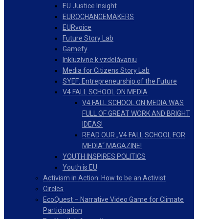
EU Justice Insight
EUROCHANGEMAKERS
EURvoice
Future Story Lab
Gamefy
Inkluzívne k vzdelávaniu
Media for Citizens Story Lab
SYEF: Entrepreneurship of the Future
V4 FALL SCHOOL ON MEDIA
V4 FALL SCHOOL ON MEDIA WAS
FULL OF GREAT WORK AND BRIGHT
IDEAS!
READ OUR „V4 FALL SCHOOL FOR
MEDIA“ MAGAZINE!
YOUTH INSPIRES POLITICS
Youth is EU
Activism in Action: How to be an Activist
Circles
EcoQuest – Narrative Video Game for Climate
Participation