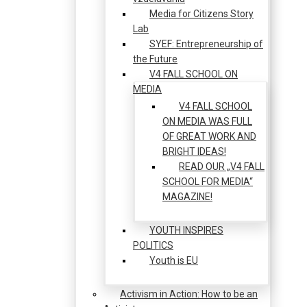
Media for Citizens Story
Lab
SYEF: Entrepreneurship of
the Future
V4 FALL SCHOOL ON
MEDIA
V4 FALL SCHOOL
ON MEDIA WAS FULL
OF GREAT WORK AND
BRIGHT IDEAS!
READ OUR „V4 FALL
SCHOOL FOR MEDIA“
MAGAZINE!
YOUTH INSPIRES
POLITICS
Youth is EU
Activism in Action: How to be an