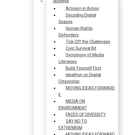
Školenia
Artivism in Action
Decoding Digital
Spaces
Human Rights
Defenders
Tick Off the Challenges
Civic Survival Kit
Symphony of Media
Literacies
Build Yourself First
Ideathon on Digital
Citizenship
MOVING IDEAS FORWARD
II.
MEDIA ON
ENVIRONMENT
FACES OF DIVERSITY
SAY NO TO
EXTREMISM
MOVING IDEAS FORWARD