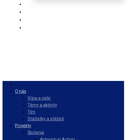
Online knižnica
Ponuka
PulseZ
Slovenčina
O nás
Vízia a ciele
Témy a aktivity
Tím
Stážistky a stážisti
Projekty
Školenia
Artivism in Action