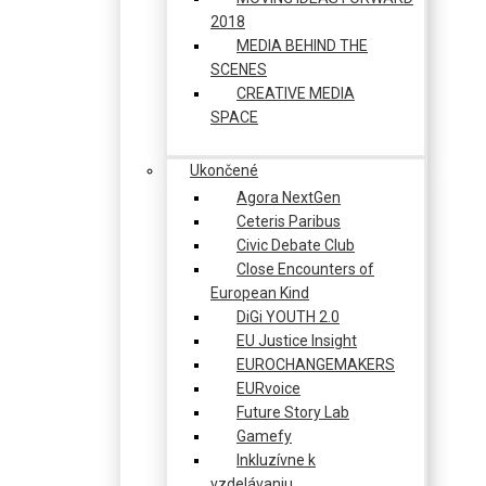
2018
MEDIA BEHIND THE
SCENES
CREATIVE MEDIA
SPACE
Ukončené
Agora NextGen
Ceteris Paribus
Civic Debate Club
Close Encounters of
European Kind
DiGi YOUTH 2.0
EU Justice Insight
EUROCHANGEMAKERS
EURvoice
Future Story Lab
Gamefy
Inkluzívne k
vzdelávaniu