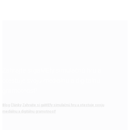
Zahrajte si gaMEfy simulačnú hru a
otestuje svoju mediálnu a digitálnu
gramotnosť!
Blog
Články
Zahrajte si gaMEfy simulačnú hru a otestuje svoju
mediálnu a digitálnu gramotnosť!