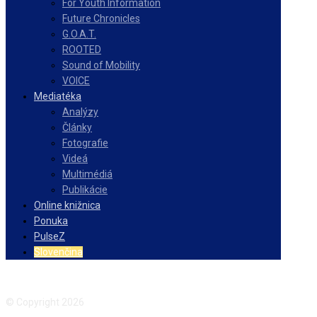
For Youth Information
Future Chronicles
G.O.A.T.
ROOTED
Sound of Mobility
VOICE
Mediatéka
Analýzy
Články
Fotografie
Videá
Multimédiá
Publikácie
Online knižnica
Ponuka
PulseZ
Slovenčina
Facebook
Instagram
© Copyright 2026