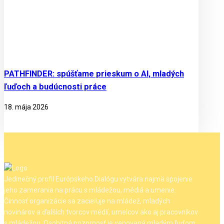
PATHFINDER: spúšťame prieskum o AI, mladých
ľuďoch a budúcnosti práce
18. mája 2026
Jedinečný profil Európskeho Dialógu vytvára najmä spojenie
jeho zamerania na prácu s mládežou, médiá a umenie.
Činnosť organizácie sa zacieľuje na mládež, mladých
novinárov a ďalších tvorcov médií, umelcov ako aj pracovníkov
s mládežou. Osobitná pozornosť je venovaná mladým ľuďom,