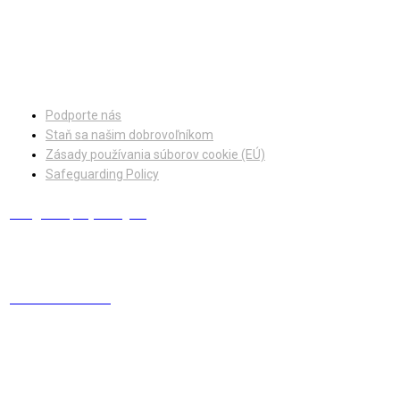
Facebook
Instagram
Podporte nás
Staň sa našim dobrovoľníkom
Zásady používania súborov cookie (EÚ)
Safeguarding Policy
info@europskydialog.eu
+421 908 203 410