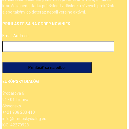
ktorí čelia nedostatku príležitostí v dôsledku rôznych prekážok
alebo takým, čo doteraz neboli verejne aktívni.
PRIHLÁSTE SA NA ODBER NOVINIEK
Email Address
EURÓPSKY DIALÓG
Šrobárova 6
917 01 Trnava
Slovensko
+421 908 203 410
info@europskydialog.eu
IČO: 42270928