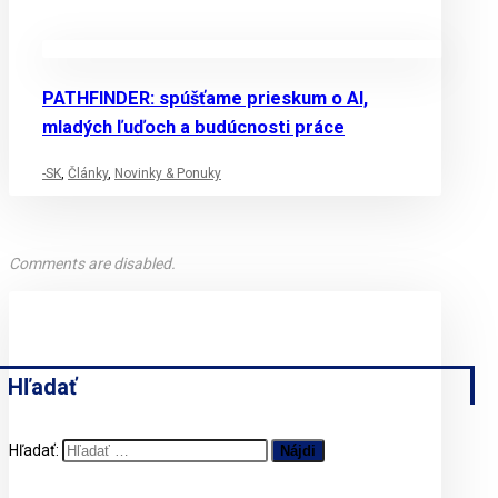
PATHFINDER: spúšťame prieskum o AI,
mladých ľuďoch a budúcnosti práce
-SK
,
Články
,
Novinky & Ponuky
Comments are disabled.
Hľadať
Hľadať: