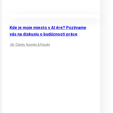
Kde je moje miesto v AI ére? Pozývame
vás na diskusiu o budúcnosti práce
-SK
,
Články
,
Novinky & Ponuky