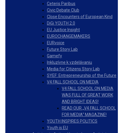
Ceteris Paribus
Civic Debate Club
Close Encounters of European Kind
DiGi YOUTH 2.0
EU Justice Insight
EUROCHANGEMAKERS
EURvoice
Future Story Lab
Gamefy
Inkluzívne k vzdelávaniu
Media for Citizens Story Lab
SYEF: Entrepreneurship of the Future
V4 FALL SCHOOL ON MEDIA
V4 FALL SCHOOL ON MEDIA
WAS FULL OF GREAT WORK
AND BRIGHT IDEAS!
READ OUR „V4 FALL SCHOOL
FOR MEDIA“ MAGAZINE!
YOUTH INSPIRES POLITICS
Youth is EU