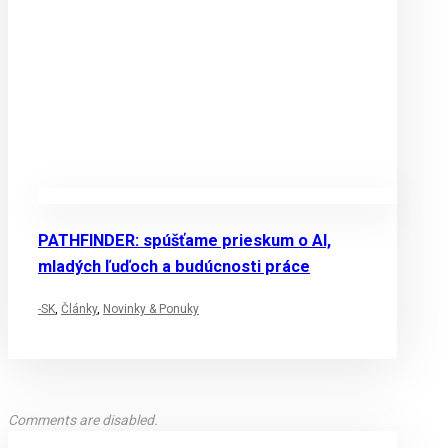
PATHFINDER: spúšťame prieskum o AI,
mladých ľuďoch a budúcnosti práce
-SK
,
Články
,
Novinky & Ponuky
Comments are disabled.