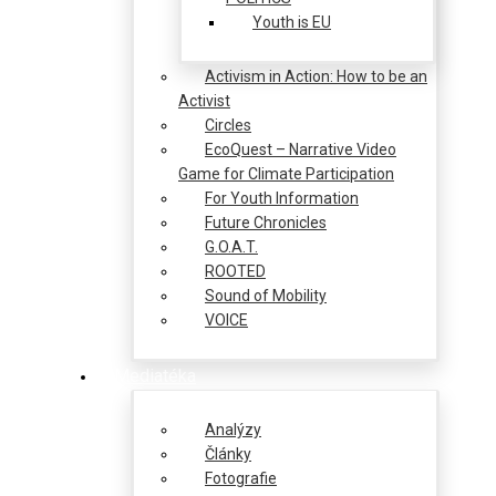
Youth is EU
Activism in Action: How to be an
Activist
Circles
EcoQuest – Narrative Video
Game for Climate Participation
For Youth Information
Future Chronicles
G.O.A.T.
ROOTED
Sound of Mobility
VOICE
Mediatéka
Analýzy
Články
Fotografie