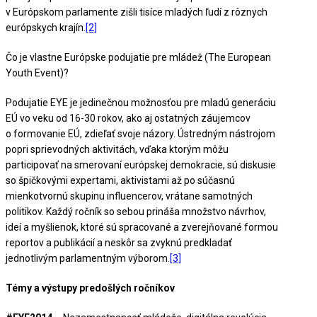
v Európskom parlamente zišli tisíce mladých ľudí z rôznych
európskych krajín.
[2]
Čo je vlastne Európske podujatie pre mládež (The European
Youth Event)?
Podujatie EYE je jedinečnou možnosťou pre mladú generáciu
EÚ vo veku od 16-30 rokov, ako aj ostatných záujemcov
o formovanie EÚ, zdieľať svoje názory. Ústredným nástrojom
popri sprievodných aktivitách, vďaka ktorým môžu
participovať na smerovaní európskej demokracie, sú diskusie
so špičkovými expertami, aktivistami až po súčasnú
mienkotvornú skupinu influencerov, vrátane samotných
politikov. Každý ročník so sebou prináša množstvo návrhov,
ideí a myšlienok, ktoré sú spracované a zverejňované formou
reportov a publikácií a neskôr sa zvyknú predkladať
jednotlivým parlamentným výborom.
[3]
Témy a výstupy predošlých ročníkov