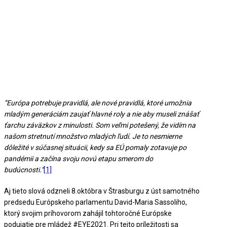
“Európa potrebuje pravidlá, ale nové pravidlá, ktoré umožnia
mladým generáciám zaujať hlavné roly a nie aby museli znášať
ťarchu záväzkov z minulosti. Som veľmi potešený, že vidím na
našom stretnutí množstvo mladých ľudí. Je to nesmierne
dôležité v súčasnej situácii, kedy sa EÚ pomaly zotavuje po
pandémii a začína svoju novú etapu smerom do
budúcnosti.“
[1]
Aj tieto slová odzneli 8.októbra v Štrasburgu z úst samotného
predsedu Európskeho parlamentu David-Maria Sassoliho,
ktorý svojim príhovorom zahájil tohtoročné Európske
podujatie pre mládež #EYE2021. Pri tejto príležitosti sa