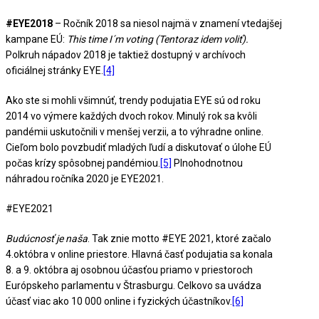
#EYE2018
– Ročník 2018 sa niesol najmä v znamení vtedajšej
kampane EÚ:
This time I´m voting (Tentoraz idem voliť).
Polkruh nápadov 2018 je taktiež dostupný v archívoch
oficiálnej stránky EYE.
[4]
Ako ste si mohli všimnúť, trendy podujatia EYE sú od roku
2014 vo výmere každých dvoch rokov. Minulý rok sa kvôli
pandémii uskutočnili v menšej verzii, a to výhradne online.
Cieľom bolo povzbudiť mladých ľudí a diskutovať o úlohe EÚ
počas krízy spôsobnej pandémiou.
[5]
Plnohodnotnou
náhradou ročníka 2020 je EYE2021.
#EYE2021
Budúcnosť je naša
. Tak znie motto #EYE 2021, ktoré začalo
4.októbra v online priestore. Hlavná časť podujatia sa konala
8. a 9. októbra aj osobnou účasťou priamo v priestoroch
Európskeho parlamentu v Štrasburgu. Celkovo sa uvádza
účasť viac ako 10 000 online i fyzických účastníkov.
[6]