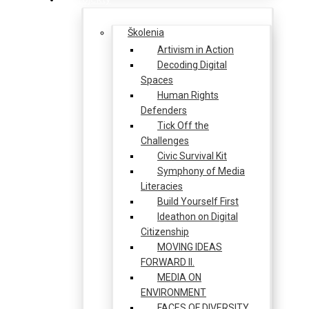
Školenia
Artivism in Action
Decoding Digital
Spaces
Human Rights
Defenders
Tick Off the
Challenges
Civic Survival Kit
Symphony of Media
Literacies
Build Yourself First
Ideathon on Digital
Citizenship
MOVING IDEAS
FORWARD II.
MEDIA ON
ENVIRONMENT
FACES OF DIVERSITY