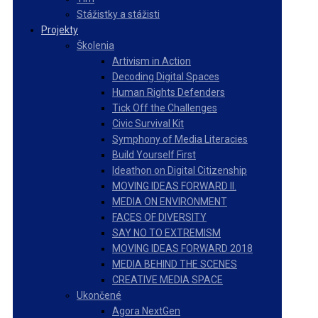
Stážistky a stážisti
Projekty
Školenia
Artivism in Action
Decoding Digital Spaces
Human Rights Defenders
Tick Off the Challenges
Civic Survival Kit
Symphony of Media Literacies
Build Yourself First
Ideathon on Digital Citizenship
MOVING IDEAS FORWARD II.
MEDIA ON ENVIRONMENT
FACES OF DIVERSITY
SAY NO TO EXTREMISM
MOVING IDEAS FORWARD 2018
MEDIA BEHIND THE SCENES
CREATIVE MEDIA SPACE
Ukončené
Agora NextGen