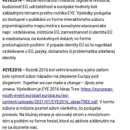
#EYE2014
– Nezamestnanosť mládeže, digitálna revolúcia,
budúcnosť EÚ, udržateľnosť a európske hodnoty boli
základnými témami prvého ročníka EYE. Výsledky podujatia
sú dostupné v publikácii vo forme interaktívneho súboru
pripomínajúceho mapu metra s
konečnými stanicami
ako
napr.: vzdelávanie, inštitúcie EÚ, zamestnanosť či identita EÚ
a
medzistanice, na konkrétnych linkách,
vo forme
prislúchajúcich podtém. V prípade identity EÚ sú to napríklad
vzdelávanie o EÚ, jazyky, občianstvo či problematika zdieľanej
identity.
#EYE2016
– Ročník 2016 bol veľmi kreatívny a jeho cieľom
bolo vytvoriť súbor nápadov na zlepšenie Európy pod
sloganom:
Together we can make a change
–
Spolu sme
zmena.
Výsledkom je EYE 2016 Ideas Tree:
https://european-
youth-event.europarl.europa.eu/wp-
content/uploads/2021/01/EYE2016_ideasTREE.pdf
. V tomto
súbore si môžete pozrieť súhrn všetkého, čo podujatie
prinieslo. Na titulnej strane je obrovský strom s množstvom
tém a podtém vo forme hesiel, ktoré sú aktívne a kliknutím na
ne sa dozviete viac.