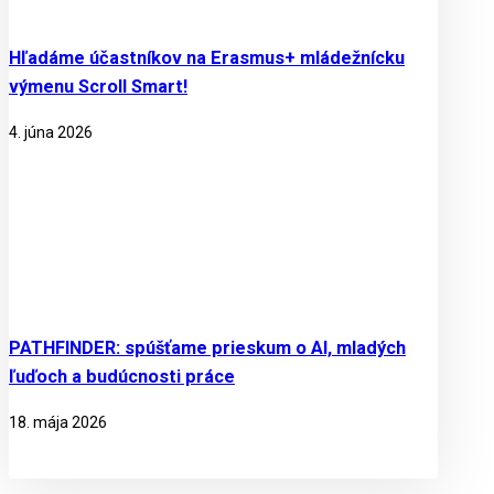
Hľadáme účastníkov na Erasmus+ mládežnícku
výmenu Scroll Smart!
4. júna 2026
PATHFINDER: spúšťame prieskum o AI, mladých
ľuďoch a budúcnosti práce
18. mája 2026