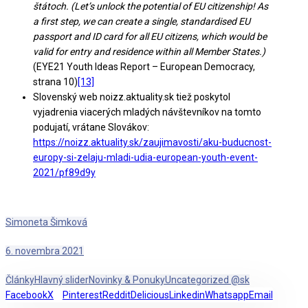
štátoch. (Let’s unlock the potential of EU citizenship! As
a first step, we can create a single, standardised EU
passport and ID card for all EU citizens, which would be
valid for entry and residence within all Member States.)
(EYE21 Youth Ideas Report – European Democracy,
strana 10)
[13]
Slovenský web noizz.aktuality.sk tiež poskytol
vyjadrenia viacerých mladých návštevníkov na tomto
podujatí, vrátane Slovákov:
https://noizz.aktuality.sk/zaujimavosti/aku-buducnost-
europy-si-zelaju-mladi-udia-european-youth-event-
2021/pf89d9y
Simoneta Šimková
6. novembra 2021
Články
Hlavný slider
Novinky & Ponuky
Uncategorized @sk
Facebook
X
Pinterest
Reddit
Delicious
Linkedin
Whatsapp
Email