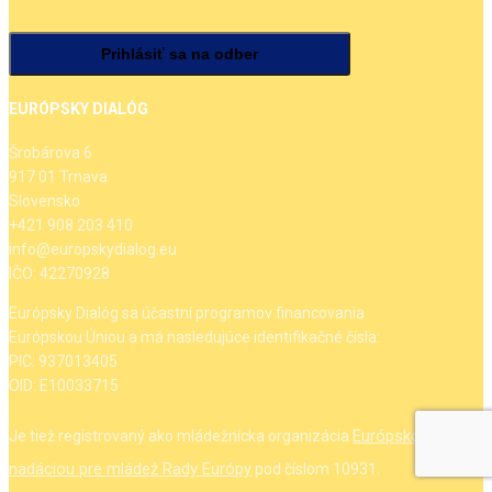
EURÓPSKY DIALÓG
Šrobárova 6
917 01 Trnava
Slovensko
+421 908 203 410
info@europskydialog.eu
IČO: 42270928
Európsky Dialóg sa účastní programov financovania
Európskou Úniou a má nasledujúce identifikačné čísla:
PIC: 937013405
OID: E10033715
Európskou
Je tiež registrovaný ako mládežnícka organizácia
nadáciou pre mládež Rady Európy
pod číslom 10931.