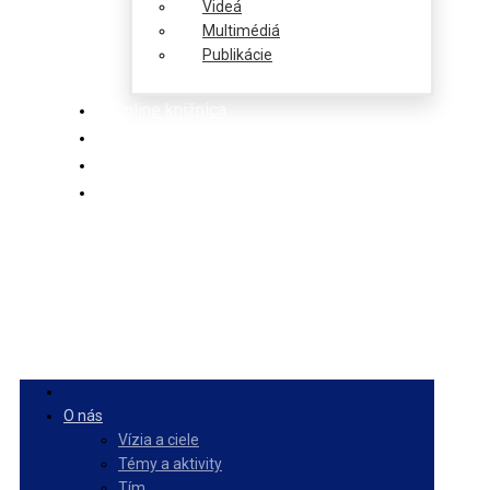
Videá
Multimédiá
Publikácie
Online knižnica
Ponuka
PulseZ
Slovenčina
O nás
Vízia a ciele
Témy a aktivity
Tím