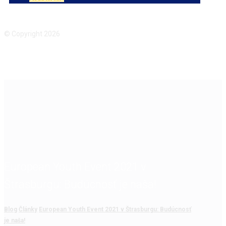
Facebook
Instagram
© Copyright 2026
European Youth Event 2021 v
Štrasburgu: Budúcnosť je naša!
Blog
Články
European Youth Event 2021 v Štrasburgu: Budúcnosť
je naša!