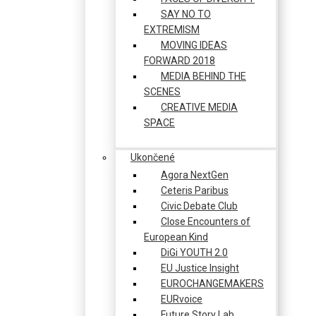
SAY NO TO
EXTREMISM
MOVING IDEAS
FORWARD 2018
MEDIA BEHIND THE
SCENES
CREATIVE MEDIA
SPACE
Ukončené
Agora NextGen
Ceteris Paribus
Civic Debate Club
Close Encounters of
European Kind
DiGi YOUTH 2.0
EU Justice Insight
EUROCHANGEMAKERS
EURvoice
Future Story Lab