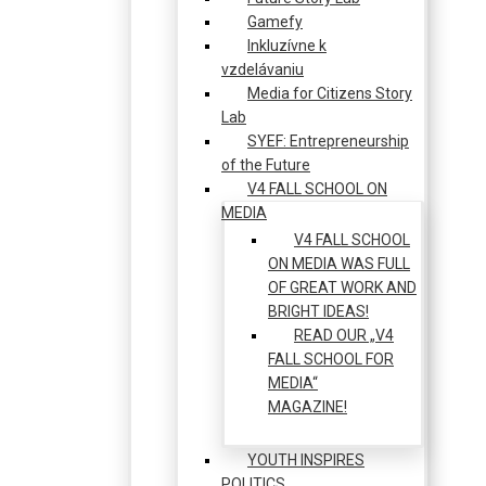
Gamefy
Inkluzívne k
vzdelávaniu
Media for Citizens Story
Lab
SYEF: Entrepreneurship
of the Future
V4 FALL SCHOOL ON
MEDIA
V4 FALL SCHOOL
ON MEDIA WAS FULL
OF GREAT WORK AND
BRIGHT IDEAS!
READ OUR „V4
FALL SCHOOL FOR
MEDIA“
MAGAZINE!
YOUTH INSPIRES
POLITICS