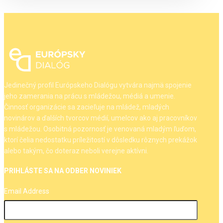
Jedinečný profil Európskeho Dialógu vytvára najmä spojenie
jeho zamerania na prácu s mládežou, médiá a umenie.
Činnosť organizácie sa zacieľuje na mládež, mladých
novinárov a ďalších tvorcov médií, umelcov ako aj pracovníkov
s mládežou. Osobitná pozornosť je venovaná mladým ľuďom,
ktorí čelia nedostatku príležitostí v dôsledku rôznych prekážok
alebo takým, čo doteraz neboli verejne aktívni.
PRIHLÁSTE SA NA ODBER NOVINIEK
Email Address