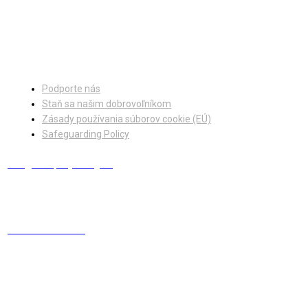
Facebook
Instagram
Podporte nás
Staň sa našim dobrovoľníkom
Zásady používania súborov cookie (EÚ)
Safeguarding Policy
info@europskydialog.eu
+421 908 203 410