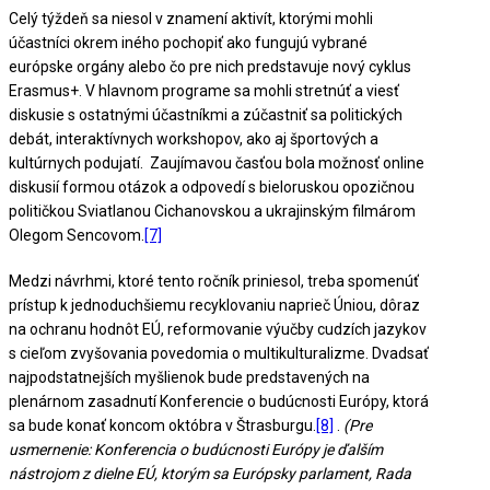
Celý týždeň sa niesol v znamení aktivít, ktorými mohli
účastníci okrem iného pochopiť ako fungujú vybrané
európske orgány alebo čo pre nich predstavuje nový cyklus
Erasmus+. V hlavnom programe sa mohli stretnúť a viesť
diskusie s ostatnými účastníkmi a zúčastniť sa politických
debát, interaktívnych workshopov, ako aj športových a
kultúrnych podujatí. Zaujímavou časťou bola možnosť online
diskusií formou otázok a odpovedí s bieloruskou opozičnou
političkou Sviatlanou Cichanovskou a ukrajinským filmárom
Olegom Sencovom.
[7]
Medzi návrhmi, ktoré tento ročník priniesol, treba spomenúť
prístup k jednoduchšiemu recyklovaniu naprieč Úniou, dôraz
na ochranu hodnôt EÚ, reformovanie výučby cudzích jazykov
s cieľom zvyšovania povedomia o multikulturalizme. Dvadsať
najpodstatnejších myšlienok bude predstavených na
plenárnom zasadnutí Konferencie o budúcnosti Európy, ktorá
sa bude konať koncom októbra v Štrasburgu.
[8]
.
(Pre
usmernenie: Konferencia o budúcnosti Európy je ďalším
nástrojom z dielne EÚ, ktorým sa Európsky parlament, Rada