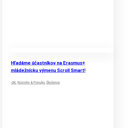
Hľadáme účastníkov na Erasmus+
mládežnícku výmenu Scroll Smart!
-SK
,
Novinky & Ponuky
,
Školenia