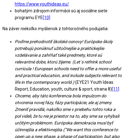
https://www.youthideas.eu/
bohatým zdrojom informácii sú aj sociálne siete
programu EYE
[10]
Na záver niekoľko myšlienok z tohtoročného podujatia:
Poďme prehodnotiť školské osnovy! Európske školy
potrebujú ponúknuť užitočnejšie a praktickejšie
vzdelávanie a zahŕňať také predmety, ktoré sú
relevantné dobe, ktorú žijeme. (Let´s rethink school
curricula ! European schools need to
offer a more useful
and practical education, and include subjects relevant to
life in the contemporary world.)
(EYE21 Youth Ideas
Report, Education, youth, culture & sport, strana 8)
[11]
Chceme, aby táto konferencia bola impulzom do
otvorenia novej fázy, fázy participácie, ale aj zmeny.
Zmeniť pravidlá, nakoľko sme v priebehu tohto roka a
pol videli, že tu nie je priestor na to, aby sme sa vyhýbali
určitým problémom. Európska demokracia musí byť
účinnejšia a efektívnejšia.(
“We want this conference to
open up a new phase, a phase of participation, but also