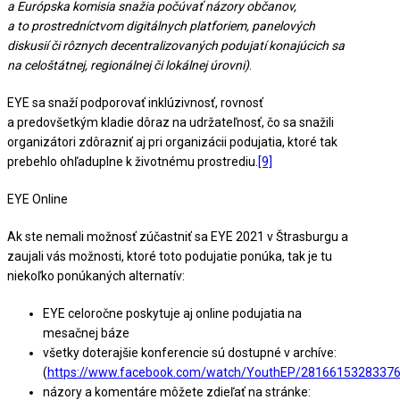
a Európska komisia snažia počúvať názory občanov,
a to prostredníctvom digitálnych platforiem, panelových
diskusií či rôznych decentralizovaných podujatí konajúcich sa
na celoštátnej, regionálnej či lokálnej úrovni)
.
EYE sa snaží podporovať inklúzivnosť, rovnosť
a predovšetkým kladie dôraz na udržateľnosť, čo sa snažili
organizátori zdôrazniť aj pri organizácii podujatia, ktoré tak
prebehlo ohľaduplne k životnému prostrediu.
[9]
EYE Online
Ak ste nemali možnosť zúčastniť sa EYE 2021 v Štrasburgu a
zaujali vás možnosti, ktoré toto podujatie ponúka, tak je tu
niekoľko ponúkaných alternatív:
EYE celoročne poskytuje aj online podujatia na
mesačnej báze
všetky doterajšie konferencie sú dostupné v archíve:
(
https://www.facebook.com/watch/YouthEP/2816615328337
názory a komentáre môžete zdieľať na stránke: