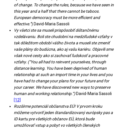
of change. To change the rules, because we have seen in
this year and a half that there cannot be taboos.
European democracy must be more efficient and
effective.”
) David-Maria Sassoli
Vy všetci ste sa museli prispôsobiť dištančnému
vzdelávaniu. Boli ste chudobní na medziľudské vzťahy v
tak dôležitom období vášho života a museli ste zmeniť
vaše plány do budúcna, ako aj vašu kariéru. Objavili sme
však nové cesty ako si zachovať ľudskosť a pracovné
vzťahy. (“You all had to reinvent yourselves, through
distance learning. You have been deprived of human
relationship at such an import time in your lives and you
have had to change your plans for your future and for
your career. We have discovered new ways to preserve
human and working relationship.”)
David-Maria Sassoli
[12]
Rozšírme potenciál občianstva EÚ! V prvom kroku
môžeme vytvoriť jeden štandardizovaný európsky pas a
ID kartu pre všetkých občanov EÚ, ktorá bude
umožňovať vstup a pobyt vo všetkých členských