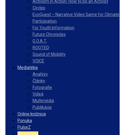
Activism in Action: How to be an Activist
Circles
EcoQuest – Narrative Video Game for Climate
Participation
For Youth Information
Future Chronicles
G.O.A.T.
ROOTED
Sound of Mobility
VOICE
Mediatéka
Analýzy
Články
Fotografie
Videá
Multimédiá
Publikácie
Online knižnica
Ponuka
PulseZ
Slovenčina