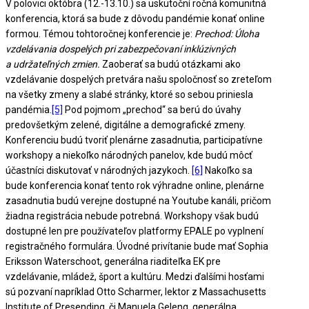
V polovici októbra (12.-13.10.) sa uskutoční ročná komunitná
konferencia, ktorá sa bude z dôvodu pandémie konať online
formou. Témou tohtoročnej konferencie je:
Prechod: Úloha
vzdelávania dospelých pri zabezpečovaní inklúzivných
a udržateľných zmien.
Zaoberať sa budú otázkami ako
vzdelávanie dospelých pretvára našu spoločnosť so zreteľom
na všetky zmeny a slabé stránky, ktoré so sebou priniesla
pandémia.
[5]
Pod pojmom „prechod“ sa berú do úvahy
predovšetkým zelené, digitálne a demografické zmeny.
Konferenciu budú tvoriť plenárne zasadnutia, participatívne
workshopy a niekoľko národných panelov, kde budú môcť
účastníci diskutovať v národných jazykoch.
[6]
Nakoľko sa
bude konferencia konať tento rok výhradne online, plenárne
zasadnutia budú verejne dostupné na Youtube kanáli, pričom
žiadna registrácia nebude potrebná. Workshopy však budú
dostupné len pre používateľov platformy EPALE po vyplnení
registračného formulára. Úvodné privítanie bude mať Sophia
Eriksson Waterschoot, generálna riaditeľka EK pre
vzdelávanie, mládež, šport a kultúru. Medzi ďalšími hosťami
sú pozvaní napríklad Otto Scharmer, lektor z Massachusetts
Institute of Presending, či Manuela Geleng, generálna