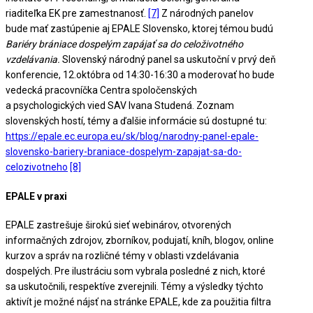
riaditeľka EK pre zamestnanosť.
[7]
Z národných panelov
bude mať zastúpenie aj EPALE Slovensko, ktorej témou budú
Bariéry brániace dospelým zapájať sa do celoživotného
vzdelávania.
Slovenský národný panel sa uskutoční v prvý deň
konferencie, 12.októbra od 14:30-16:30 a moderovať ho bude
vedecká pracovníčka Centra spoločenských
a psychologických vied SAV Ivana Studená. Zoznam
slovenských hostí, témy a ďalšie informácie sú dostupné tu:
https://epale.ec.europa.eu/sk/blog/narodny-panel-epale-
slovensko-bariery-braniace-dospelym-zapajat-sa-do-
celozivotneho
[8]
EPALE v praxi
EPALE zastrešuje širokú sieť webinárov, otvorených
informačných zdrojov, zborníkov, podujatí, kníh, blogov, online
kurzov a správ na rozličné témy v oblasti vzdelávania
dospelých. Pre ilustráciu som vybrala posledné z nich, ktoré
sa uskutočnili, respektíve zverejnili. Témy a výsledky týchto
aktivít je možné nájsť na stránke EPALE, kde za použitia filtra