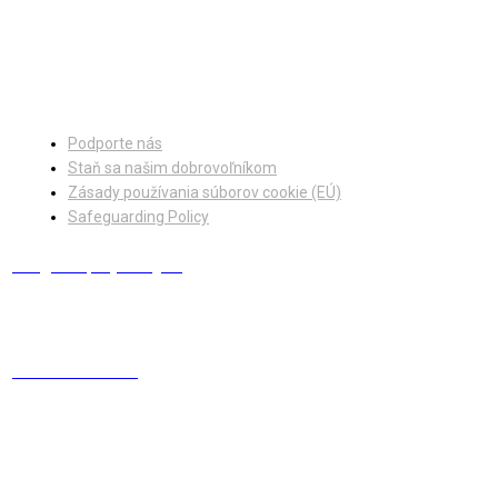
Facebook
Instagram
Podporte nás
Staň sa našim dobrovoľníkom
Zásady používania súborov cookie (EÚ)
Safeguarding Policy
info@europskydialog.eu
+421 908 203 410