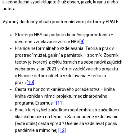
si jednoducho vyselektujete či už obsah, jazyk, krajinu alebo
autora.
Vybraný dostupný obsah prostredníctvom platformy EPALE:
Stratégia NBS na podporu finančnej gramotnosti –
otvorené vzdelávacie zdroje NBS
[9]
Hranice neformálneho vzdelávania. Teória a prax v
prostredí múzeí, galérií a pamiatok – zborník. Zborník
textov je tvorený z cyklu ôsmich na seba nadväzujúcich
webinárov z jari 2021 v rámci vzdelávacieho projektu
« Hranice neformálneho vzdelávania – teória a
prax »
[10]
Cesta za horizont kariérového poradenstva – kniha.
Kniha vznikla v rámci projektu medzinárodného
programu Erasmus +
[11]
Blog, ktorý vyšiel začiatkom septembra so začiatkom
školského roka na tému : « Samoriadené vzdelávanie :
(ešte stále) cesta vpred ? Učenie sa vzdelávať počas
pandémie a mimo nej.
[12]