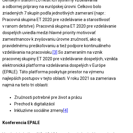
členským štátom EÚ riešiť ich systémy vzdelávania
a odbornej prípravy na európskej úrovni. Celkovo bolo
zriadených 7 skupín podľa jednotlivých zameraní (napr.:
Pracovná skupina ET 2020 pre vzdelávanie a starostlivosť
v ranom detstve). Pracovná skupina ET 2020 pre vzdelávanie
dospelých uviedla medzi hlavné priority motivovať
zamestnancov k zvyšovaniu úrovne zručností, ako aj
pravidelnému preškoľovaniu a tiež podpore kontinuálneho
vzdelávania na pracovisku.
[3]
So zameraním na vznik
pracovnej skupiny ET 2020 pre vzdelávanie dospelých, vznikla
elektronická platforma vzdelávania dospelých v Európe
(EPALE). Táto platforma poskytuje priestor na výmenu
najlepších postupov v tejto oblasti. V roku 2021 sa zameriava
najmä na tieto tri oblasti:
Zručnosti potrebné pre život a prácu
Prechod k digitalizácií
Inkluzívne sociálne zmeny
[4]
Konferencia EPALE