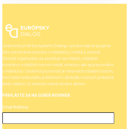
Jedinečný profil Európskeho Dialógu vytvára najmä spojenie
jeho zamerania na prácu s mládežou, médiá a umenie.
Činnosť organizácie sa zacieľuje na mládež, mladých
novinárov a ďalších tvorcov médií, umelcov ako aj pracovníkov
s mládežou. Osobitná pozornosť je venovaná mladým ľuďom,
ktorí čelia nedostatku príležitostí v dôsledku rôznych prekážok
alebo takým, čo doteraz neboli verejne aktívni.
PRIHLÁSTE SA NA ODBER NOVINIEK
Email Address