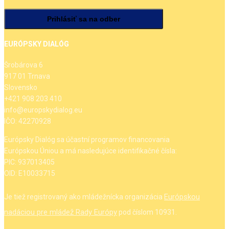
EURÓPSKY DIALÓG
Šrobárova 6
917 01 Trnava
Slovensko
+421 908 203 410
info@europskydialog.eu
IČO: 42270928
Európsky Dialóg sa účastní programov financovania
Európskou Úniou a má nasledujúce identifikačné čísla:
PIC: 937013405
OID: E10033715
Európskou
Je tiež registrovaný ako mládežnícka organizácia
nadáciou pre mládež Rady Európy
pod číslom 10931.