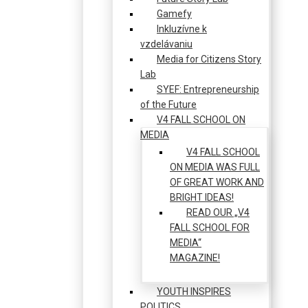
Gamefy
Inkluzívne k
vzdelávaniu
Media for Citizens Story
Lab
SYEF: Entrepreneurship
of the Future
V4 FALL SCHOOL ON
MEDIA
V4 FALL SCHOOL
ON MEDIA WAS FULL
OF GREAT WORK AND
BRIGHT IDEAS!
READ OUR „V4
FALL SCHOOL FOR
MEDIA“
MAGAZINE!
YOUTH INSPIRES
POLITICS