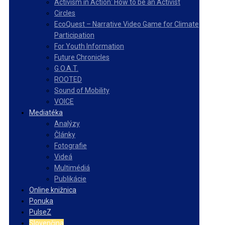
Activism in Action: How to be an Activist
Circles
EcoQuest – Narrative Video Game for Climate
Participation
For Youth Information
Future Chronicles
G.O.A.T.
ROOTED
Sound of Mobility
VOICE
Mediatéka
Analýzy
Články
Fotografie
Videá
Multimédiá
Publikácie
Online knižnica
Ponuka
PulseZ
Slovenčina