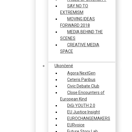
SAY NO TO
EXTREMISM
MOVING IDEAS
FORWARD 2018
MEDIA BEHIND THE
SCENES
CREATIVE MEDIA
SPACE
Ukončené
Agora NextGen
Ceteris Paribus
Civic Debate Club
Close Encounters of
European Kind
DiGi YOUTH 2.0
EU Justice Insight
EUROCHANGEMAKERS
EURvoice
Future Story Lab