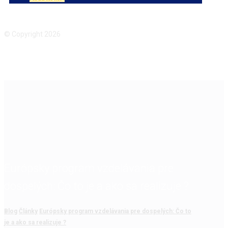
Facebook
Instagram
© Copyright 2026
Európsky program vzdelávania pre
dospelých: Čo to je a ako sa realizuje ?
Blog
Články
Európsky program vzdelávania pre dospelých: Čo to
je a ako sa realizuje ?