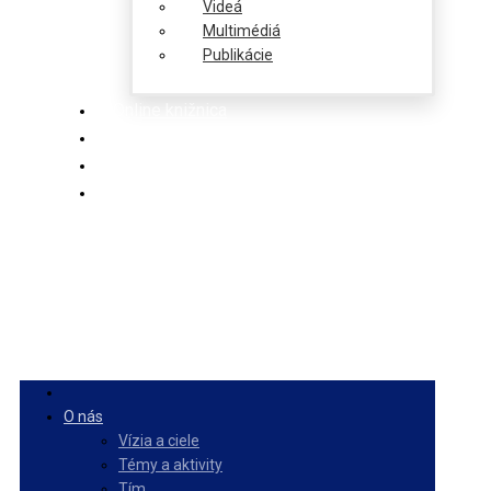
Videá
Multimédiá
Publikácie
Online knižnica
Ponuka
PulseZ
Slovenčina
O nás
Vízia a ciele
Témy a aktivity
Tím