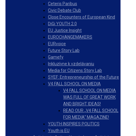
Ceteris Paribus
Civic Debate Club
Close Encounters of European Kind
DiGi YOUTH 2.0
EU Justice Insight
EUROCHANGEMAKERS
EURvoice
Future Story Lab
Gamefy
Inkluzívne k vzdelávaniu
Media for Citizens Story Lab
SYEF: Entrepreneurship of the Future
V4 FALL SCHOOL ON MEDIA
V4 FALL SCHOOL ON MEDIA
WAS FULL OF GREAT WORK
AND BRIGHT IDEAS!
READ OUR „V4 FALL SCHOOL
FOR MEDIA“ MAGAZINE!
YOUTH INSPIRES POLITICS
Youth is EU