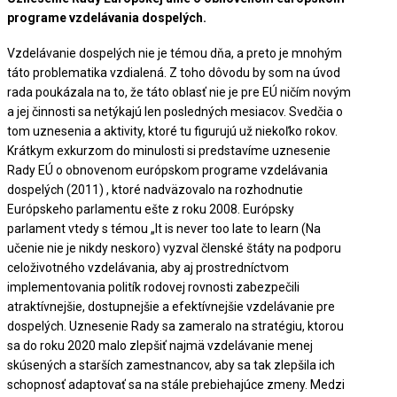
programe vzdelávania dospelých.
Vzdelávanie dospelých nie je témou dňa, a preto je mnohým
táto problematika vzdialená. Z toho dôvodu by som na úvod
rada poukázala na to, že táto oblasť nie je pre EÚ ničím novým
a jej činnosti sa netýkajú len posledných mesiacov. Svedčia o
tom uznesenia a aktivity, ktoré tu figurujú už niekoľko rokov.
Krátkym exkurzom do minulosti si predstavíme uznesenie
Rady EÚ o obnovenom európskom programe vzdelávania
dospelých (2011) , ktoré nadväzovalo na rozhodnutie
Európskeho parlamentu ešte z roku 2008. Európsky
parlament vtedy s témou „It is never too late to learn (Na
učenie nie je nikdy neskoro) vyzval členské štáty na podporu
celoživotného vzdelávania, aby aj prostredníctvom
implementovania politík rodovej rovnosti zabezpečili
atraktívnejšie, dostupnejšie a efektívnejšie vzdelávanie pre
dospelých. Uznesenie Rady sa zameralo na stratégiu, ktorou
sa do roku 2020 malo zlepšiť najmä vzdelávanie menej
skúsených a starších zamestnancov, aby sa tak zlepšila ich
schopnosť adaptovať sa na stále prebiehajúce zmeny. Medzi