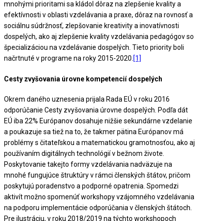
mnohými prioritami sa kládol dôraz na zlepšenie kvality a
efektívnosti v oblasti vzdelávania a praxe, dôraz na rovnosť a
sociálnu súdržnosť, zlepšovanie kreativity a inovatívnosti
dospelých, ako aj zlepšenie kvality vzdelávania pedagógov so
špecializáciou na vzdelávanie dospelých. Tieto priority boli
načrtnuté v programe na roky 2015-2020.
[1]
Cesty zvyšovania úrovne kompetencií dospelých
Okrem daného uznesenia prijala Rada EÚ v roku 2016
odporúčanie Cesty zvyšovania úrovne dospelých. Podľa dát
EÚ iba 22% Európanov dosahuje nižšie sekundárne vzdelanie
a poukazuje sa tiež na to, že takmer pätina Európanov má
problémy s čitateľskou a matematickou gramotnosťou, ako aj
používaním digitálnych technológií v bežnom živote.
Poskytovanie takejto formy vzdelávania nadväzuje na
mnohé fungujúce štruktúry v rámci členských štátov, pričom
poskytujú poradenstvo a podporné opatrenia. Spomedzi
aktivít možno spomenúť workshopy vzájomného vzdelávania
na podporu implementácie odporúčania v členských štátoch.
Pre ilustráciu, v roku 2018/2019 na týchto workshopoch