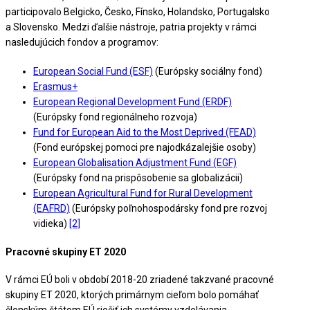
participovalo Belgicko, Česko, Fínsko, Holandsko, Portugalsko
a Slovensko. Medzi ďalšie nástroje, patria projekty v rámci
nasledujúcich fondov a programov:
European Social Fund (ESF)
(Európsky sociálny fond)
Erasmus+
European Regional Development Fund (ERDF)
(Európsky fond regionálneho rozvoja)
Fund for European Aid to the Most Deprived (FEAD)
(Fond európskej pomoci pre najodkázalejšie osoby)
European Globalisation Adjustment Fund (EGF)
(Európsky fond na prispôsobenie sa globalizácii)
European Agricultural Fund for Rural Development
(EAFRD)
(Európsky poľnohospodársky fond pre rozvoj
vidieka)
[2]
Pracovné skupiny ET 2020
V rámci EÚ boli v období 2018-20 zriadené takzvané pracovné
skupiny ET 2020, ktorých primárnym cieľom bolo pomáhať