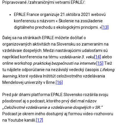
Pripravované /zahraničnými vetvami EPALE/:
EPALE France organizuje 21.októbra 2021 webovú
konferenciu s názvom « Školenie na zosúladenie
digitálneho prechodu s ekologickými princípmi. »
[13]
Ďalej sa na stránkach EPALE môžete dočítať o
organizovaných aktivitách na Slovensku so zameraním na
vzdelávaie dospelých. Medzi nastávajúcimi udalosťami sú
napríklad konferencia na tému
vzdelávanie 3. veku
[14]
alebo
online workshop
praktickej bezpečnosti na internete
.
[15]
Tiež
tu nájdete odporúčanie na nezávislý vedecký časopis
Lifelong
learning
, ktoré vydáva Inštitút celoživotného vzdelávania
Mendelovej univerzity v Brne.
[16]
Pred pár dňami platforma EPALE Slovensko rozšírila svoju
pôsobnosť aj o podcast, ktorého prvý diel mal názov
„Celoživotné vzdelávanie a vzdelávanie dospelých v SR.“
Podcast je okrem iného dostupný aj formou video-rozhovoru
na Youtube kanáli.
[17]