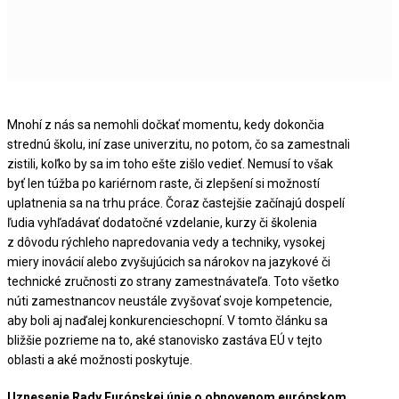
Mnohí z nás sa nemohli dočkať momentu, kedy dokončia
strednú školu, iní zase univerzitu, no potom, čo sa zamestnali
zistili, koľko by sa im toho ešte zišlo vedieť. Nemusí to však
byť len túžba po kariérnom raste, či zlepšení si možností
uplatnenia sa na trhu práce. Čoraz častejšie začínajú dospelí
ľudia vyhľadávať dodatočné vzdelanie, kurzy či školenia
z dôvodu rýchleho napredovania vedy a techniky, vysokej
miery inovácií alebo zvyšujúcich sa nárokov na jazykové či
technické zručnosti zo strany zamestnávateľa. Toto všetko
núti zamestnancov neustále zvyšovať svoje kompetencie,
aby boli aj naďalej konkurencieschopní. V tomto článku sa
bližšie pozrieme na to, aké stanovisko zastáva EÚ v tejto
oblasti a aké možnosti poskytuje.
Uznesenie Rady Európskej únie o obnovenom európskom