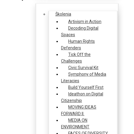
Školenia
Artivism in Action
Decoding Digital
Spaces
Human Rights
Defenders
Tick Off the
Challenges
Civic Survival Kit
Symphony of Media
Literacies
Build Yourself First
Ideathon on Digital
Citizenship
MOVING IDEAS
FORWARD II.
MEDIA ON
ENVIRONMENT
FACES OF DIVERSITY