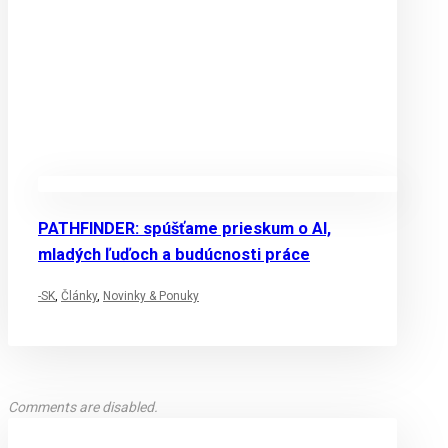
PATHFINDER: spúšťame prieskum o AI,
mladých ľuďoch a budúcnosti práce
-SK
,
Články
,
Novinky & Ponuky
Comments are disabled.