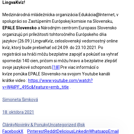
LingvaKvíz!
Medzinárodná mládežnícka organizácia Edukácia@Internet, v
spolupráci so Zastúpením Európskej komisie na Slovensku,
EPALE Slovensko
a Národným centrom Europass Slovensko
organizujú pri príležitosti tohtoročného Európskeho dňa
jazykov (26.09.) LingvaKvíz, celoslovenský vedomostný online
kvíz, ktorý bude prebiehať od 24.09. do 23.10.2021. Po
registrácii sa hráči môžu bezplatne zapojiť a pokúsiť sa vyhrať
spomedzi 140 cien, pričom si môžu hravo a bezplatne zlepšiť
svoje jazykové schopnosti.
[18]
Pre viac informácií o
kvíze ponúka EPALE Slovensko na svojom Youtube kanáli
krátke video :
https://www.youtube.com/watch?
v=W4ilPF_495c&feature=emb_title
.
Simoneta Šimková
18. októbra 2021
Články
Novinky & Ponuky
Uncategorized @sk
Facebook
X
Pinterest
Reddit
Delicious
Linkedin
Whatsapp
Email