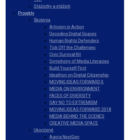
Stážistky a stážisti
Projekty
Školenia
Artivism in Action
Decoding Digital Spaces
Human Rights Defenders
Tick Off the Challenges
Civic Survival Kit
Symphony of Media Literacies
Build Yourself First
Ideathon on Digital Citizenship
MOVING IDEAS FORWARD II.
MEDIA ON ENVIRONMENT
FACES OF DIVERSITY
SAY NO TO EXTREMISM
MOVING IDEAS FORWARD 2018
MEDIA BEHIND THE SCENES
CREATIVE MEDIA SPACE
Ukončené
Agora NextGen