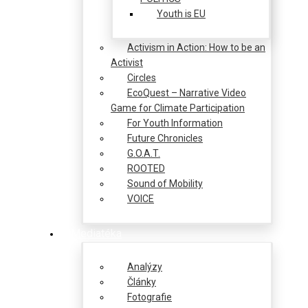
Youth is EU
Activism in Action: How to be an
Activist
Circles
EcoQuest – Narrative Video
Game for Climate Participation
For Youth Information
Future Chronicles
G.O.A.T.
ROOTED
Sound of Mobility
VOICE
Mediatéka
Analýzy
Články
Fotografie