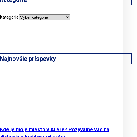
Kategórie
Najnovšie príspevky
Kde je moje miesto v AI ére? Pozývame vás na