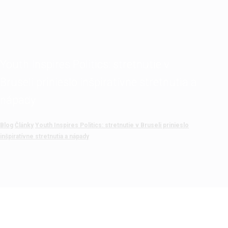
Youth Inspires Politics: stretnutie v
Bruseli prinieslo inšpiratívne stretnutia a
nápady
Blog
Články
Youth Inspires Politics: stretnutie v Bruseli prinieslo
inšpiratívne stretnutia a nápady