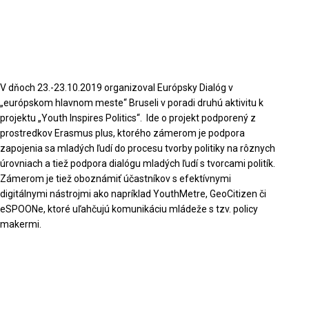
V dňoch 23.-23.10.2019 organizoval Európsky Dialóg v
„európskom hlavnom meste“ Bruseli v poradi druhú aktivitu k
projektu „Youth Inspires Politics“. Ide o projekt podporený z
prostredkov Erasmus plus, ktorého zámerom je podpora
zapojenia sa mladých ľudí do procesu tvorby politiky na rôznych
úrovniach a tiež podpora dialógu mladých ľudí s tvorcami politík.
Zámerom je tiež oboznámiť účastníkov s efektívnymi
digitálnymi nástrojmi ako napríklad YouthMetre, GeoCitizen či
eSPOONe, ktoré uľahčujú komunikáciu mládeže s tzv. policy
makermi.