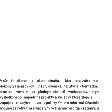
V rámci krátkeho bruselské stretnutia, na ktorom sa zúčastnilo
dokopy 21 účastníkov – 7 zo Slovenska, 7 z Litvy a 7 Nemecka,
sme absolvovali viacero plodných diskusií a workshopov, ktorých
výsledkom boli nápady na projekty a iniciatívy, ktoré zlepšia
zapojenie mladých do tvorby politiky. Okrem toho mali účastníci
možnosť stretnúť sa s viacerými významnými organizáciami, či