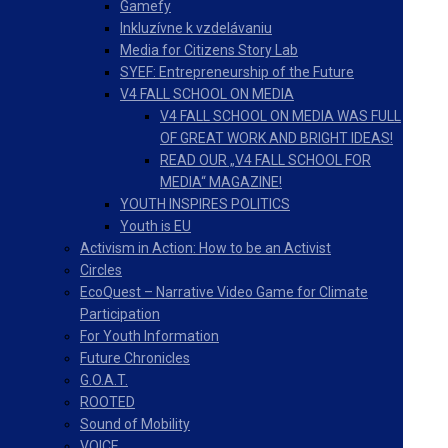
Gamefy
Inkluzívne k vzdelávaniu
Media for Citizens Story Lab
SYEF: Entrepreneurship of the Future
V4 FALL SCHOOL ON MEDIA
V4 FALL SCHOOL ON MEDIA WAS FULL
OF GREAT WORK AND BRIGHT IDEAS!
READ OUR „V4 FALL SCHOOL FOR
MEDIA“ MAGAZINE!
YOUTH INSPIRES POLITICS
Youth is EU
Activism in Action: How to be an Activist
Circles
EcoQuest – Narrative Video Game for Climate
Participation
For Youth Information
Future Chronicles
G.O.A.T.
ROOTED
Sound of Mobility
VOICE