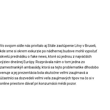
Vo svojom sídle nás privítalo aj Stále zastúpenie Litvy v Bruseli,
kde sme si okrem exkurzie po nádhernej budove mohli vypočuť
skvelú prednášku o fake news, ktoré sú jednou z najväčších
výziev dnešnej Európy. Rozprávala nám o tom jedna zo
zamestnankýň ambasády, ktorá sa tejto problematike dlhodobo
venuje a jej prezentácia bola skutočne veľmi zaujímavá a
účastníci sa dozvedeli veľmi veľa zaujímavých tipov na čo si v
online priestore dávať pri konzumácii médii pozor.