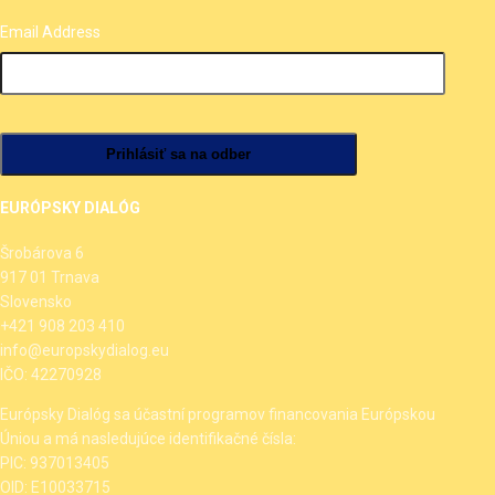
Email Address
EURÓPSKY DIALÓG
Šrobárova 6
917 01 Trnava
Slovensko
+421 908 203 410
info@europskydialog.eu
IČO: 42270928
Európsky Dialóg sa účastní programov financovania Európskou
Úniou a má nasledujúce identifikačné čísla:
PIC: 937013405
OID: E10033715