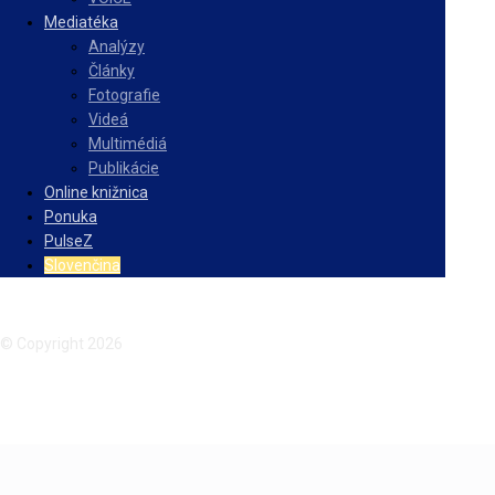
Mediatéka
Analýzy
Články
Fotografie
Videá
Multimédiá
Publikácie
Online knižnica
Ponuka
PulseZ
Slovenčina
Facebook
Instagram
© Copyright 2026