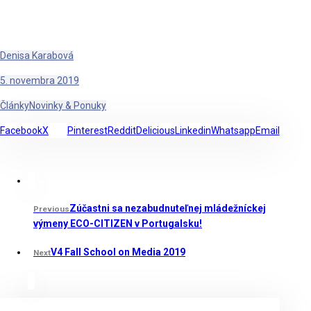
Denisa Karabová
5. novembra 2019
Články
Novinky & Ponuky
Facebook
X
Pinterest
Reddit
Delicious
Linkedin
Whatsapp
Email
Zúčastni sa nezabudnuteľnej mládežníckej
Previous
výmeny ECO-CITIZEN v Portugalsku!
V4 Fall School on Media 2019
Next