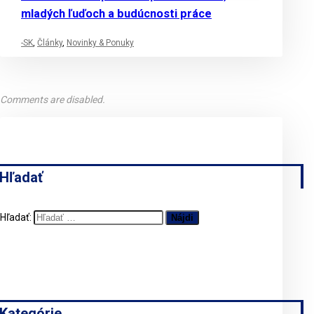
mladých ľuďoch a budúcnosti práce
-SK
,
Články
,
Novinky & Ponuky
Comments are disabled.
Hľadať
Hľadať:
Kategórie