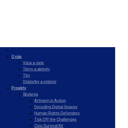
O nás
Vízia a ciele
Témy a aktivity
Tím
Stážistky a stážisti
Projekty
Školenia
Artivism in Action
Decoding Digital Spaces
Human Rights Defenders
Tick Off the Challenges
Civic Survival Kit