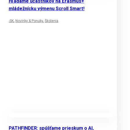
Hľadáme účastníkov na Erasmus+
mládežnícku výmenu Scroll Smart!
-SK
,
Novinky & Ponuky
,
Školenia
PATHFINDER: spúšťame prieskum o AI,