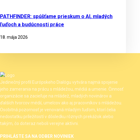
PATHFINDER: spúšťame prieskum o AI, mladých
ľuďoch a budúcnosti práce
18. mája 2026
Jedinečný profil Európskeho Dialógu vytvára najmä spojenie
jeho zamerania na prácu s mládežou, médiá a umenie. Činnosť
organizácie sa zacieľuje na mládež, mladých novinárov a
ďalších tvorcov médií, umelcov ako aj pracovníkov s mládežou.
Osobitná pozornosť je venovaná mladým ľuďom, ktorí čelia
nedostatku príležitostí v dôsledku rôznych prekážok alebo
takým, čo doteraz neboli verejne aktívni.
PRIHLÁSTE SA NA ODBER NOVINIEK