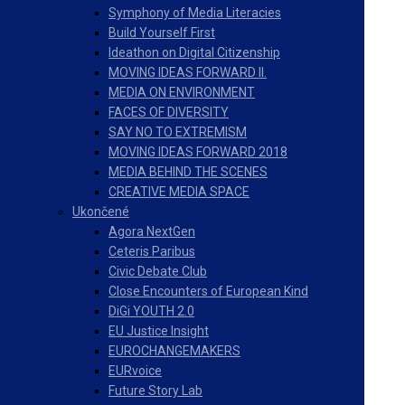
Symphony of Media Literacies
Build Yourself First
Ideathon on Digital Citizenship
MOVING IDEAS FORWARD II.
MEDIA ON ENVIRONMENT
FACES OF DIVERSITY
SAY NO TO EXTREMISM
MOVING IDEAS FORWARD 2018
MEDIA BEHIND THE SCENES
CREATIVE MEDIA SPACE
Ukončené
Agora NextGen
Ceteris Paribus
Civic Debate Club
Close Encounters of European Kind
DiGi YOUTH 2.0
EU Justice Insight
EUROCHANGEMAKERS
EURvoice
Future Story Lab