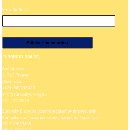
Email Address
EURÓPSKY DIALÓG
Šrobárova 6
917 01 Trnava
Slovensko
+421 908 203 410
info@europskydialog.eu
IČO: 42270928
Európsky Dialóg sa účastní programov financovania
Európskou Úniou a má nasledujúce identifikačné čísla:
PIC: 937013405