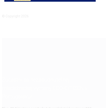
Facebook
Instagram
© Copyright 2026
Zúčastni sa nezabudnuteľnej
mládežníckej výmeny ECO-CITIZEN v
Portugalsku!