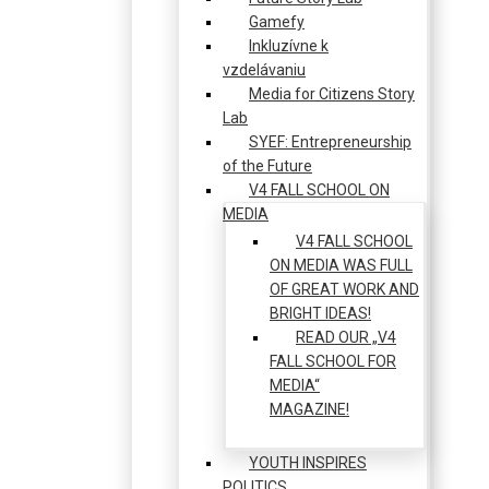
Gamefy
Inkluzívne k
vzdelávaniu
Media for Citizens Story
Lab
SYEF: Entrepreneurship
of the Future
V4 FALL SCHOOL ON
MEDIA
V4 FALL SCHOOL
ON MEDIA WAS FULL
OF GREAT WORK AND
BRIGHT IDEAS!
READ OUR „V4
FALL SCHOOL FOR
MEDIA“
MAGAZINE!
YOUTH INSPIRES
POLITICS