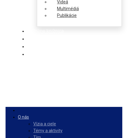
Videá
Multimédiá
Publikácie
Online knižnica
Ponuka
PulseZ
Slovenčina
O nás
Vízia a ciele
Témy a aktivity
Tím