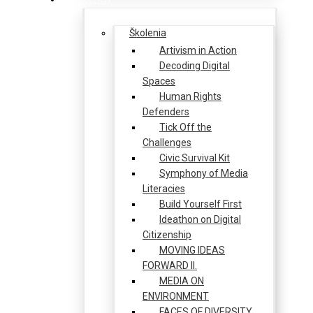
Školenia
Artivism in Action
Decoding Digital
Spaces
Human Rights
Defenders
Tick Off the
Challenges
Civic Survival Kit
Symphony of Media
Literacies
Build Yourself First
Ideathon on Digital
Citizenship
MOVING IDEAS
FORWARD II.
MEDIA ON
ENVIRONMENT
FACES OF DIVERSITY