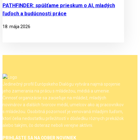
PATHFINDER: spúšťame prieskum o AI, mladých
ľuďoch a budúcnosti práce
18. mája 2026
Jedinečný profil Európskeho Dialógu vytvára najmä spojenie
jeho zamerania na prácu s mládežou, médiá a umenie.
Činnosť organizácie sa zacieľuje na mládež, mladých
novinárov a ďalších tvorcov médií, umelcov ako aj pracovníkov
s mládežou. Osobitná pozornosť je venovaná mladým ľuďom,
ktorí čelia nedostatku príležitostí v dôsledku rôznych prekážok
alebo takým, čo doteraz neboli verejne aktívni.
PRIHLÁSTE SA NA ODBER NOVINIEK