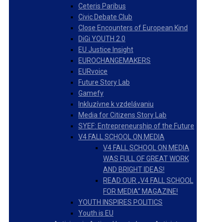
Ceteris Paribus
Civic Debate Club
Close Encounters of European Kind
DiGi YOUTH 2.0
EU Justice Insight
EUROCHANGEMAKERS
EURvoice
Future Story Lab
Gamefy
Inkluzívne k vzdelávaniu
Media for Citizens Story Lab
SYEF: Entrepreneurship of the Future
V4 FALL SCHOOL ON MEDIA
V4 FALL SCHOOL ON MEDIA
WAS FULL OF GREAT WORK
AND BRIGHT IDEAS!
READ OUR „V4 FALL SCHOOL
FOR MEDIA“ MAGAZINE!
YOUTH INSPIRES POLITICS
Youth is EU