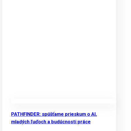
PATHFINDER: spúšťame prieskum o AI,
mladých ľuďoch a budúcnosti práce