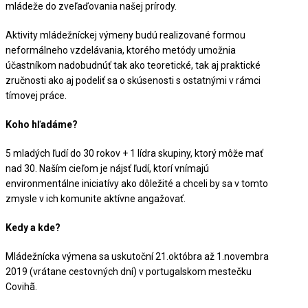
mládeže do zveľaďovania našej prírody.
Aktivity mládežníckej výmeny budú realizované formou
neformálneho vzdelávania, ktorého metódy umožnia
účastníkom nadobudnúť tak ako teoretické, tak aj praktické
zručnosti ako aj podeliť sa o skúsenosti s ostatnými v rámci
tímovej práce.
Koho hľadáme?
5 mladých ľudí do 30 rokov + 1 lídra skupiny, ktorý môže mať
nad 30. Naším cieľom je nájsť ľudí, ktorí vnímajú
environmentálne iniciatívy ako dôležité a chceli by sa v tomto
zmysle v ich komunite aktívne angažovať.
Kedy a kde?
Mládežnícka výmena sa uskutoční 21.októbra až 1.novembra
2019 (vrátane cestovných dní) v portugalskom mestečku
Covihã.