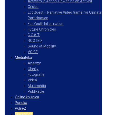
Activism in Action: How to be an Activist
Circles
EcoQuest – Narrative Video Game for Climate
Participation
For Youth Information
Future Chronicles
G.O.A.T.
ROOTED
Sound of Mobility
VOICE
Mediatéka
Analýzy
Články
Fotografie
Videá
Multimédiá
Publikácie
Online knižnica
Ponuka
PulseZ
Slovenčina