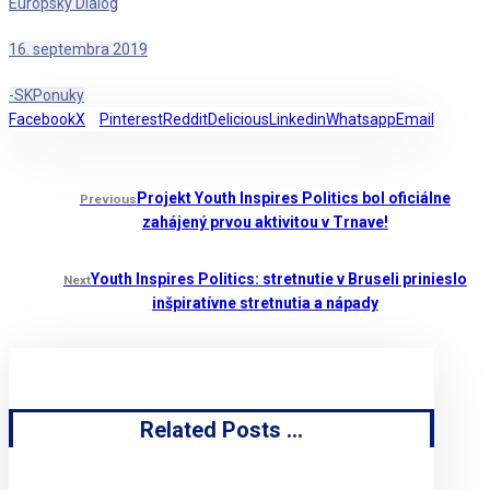
Europsky Dialog
16. septembra 2019
-SK
Ponuky
Facebook
X
Pinterest
Reddit
Delicious
Linkedin
Whatsapp
Email
Projekt Youth Inspires Politics bol oficiálne
Previous
zahájený prvou aktivitou v Trnave!
Youth Inspires Politics: stretnutie v Bruseli prinieslo
Next
inšpiratívne stretnutia a nápady
Related Posts ...