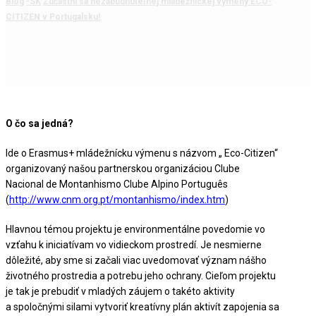
Blog
-SK
Zúčastni sa nezabudnuteľnej mládežníckej výmeny ECO-
CITIZEN v Portugalsku!
O čo sa jedná?
Ide o Erasmus+ mládežnícku výmenu s názvom „ Eco-Citizen“
organizovaný našou partnerskou organizáciou Clube
Nacional de Montanhismo Clube Alpino Português
(
http://www.cnm.org.pt/montanhismo/index.htm
)
Hlavnou témou projektu je environmentálne povedomie vo
vzťahu k iniciatívam vo vidieckom prostredí. Je nesmierne
dôležité, aby sme si začali viac uvedomovať význam nášho
životného prostredia a potrebu jeho ochrany. Cieľom projektu
je tak je prebudiť v mladých záujem o takéto aktivity
a spoločnými silami vytvoriť kreatívny plán aktivít zapojenia sa