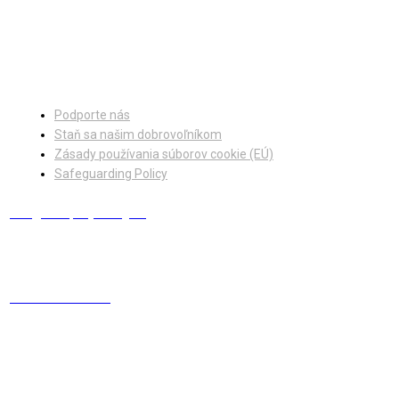
Facebook
Instagram
Podporte nás
Staň sa našim dobrovoľníkom
Zásady používania súborov cookie (EÚ)
Safeguarding Policy
info@europskydialog.eu
+421 908 203 410