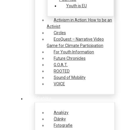
Youth is EU
Activism in Action: How to be an
Activist
Circles
EcoQuest – Narrative Video
Game for Climate Participation
For Youth Information
Future Chronicles
G.O.A.T.
ROOTED
Sound of Mobility
VOICE
Mediatéka
Analýzy
Články
Fotografie