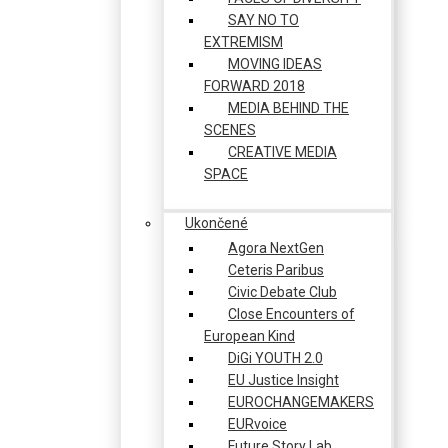
SAY NO TO
EXTREMISM
MOVING IDEAS
FORWARD 2018
MEDIA BEHIND THE
SCENES
CREATIVE MEDIA
SPACE
Ukončené
Agora NextGen
Ceteris Paribus
Civic Debate Club
Close Encounters of
European Kind
DiGi YOUTH 2.0
EU Justice Insight
EUROCHANGEMAKERS
EURvoice
Future Story Lab