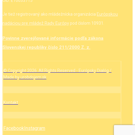
OID: E10033715
Európskou
Je tiež registrovaný ako mládežnícka organizácia
nadáciou pre mládež Rady Európy
pod číslom 10931.
Povinne zverejňované informácie podľa zákona
Slovenskej republiky číslo 211/2000 Z. z.
© Copyright 2026. All Rights Reserved - Európsky Dialóg /
Made by urobdojem.sk
Kontakt
Facebook
Instagram