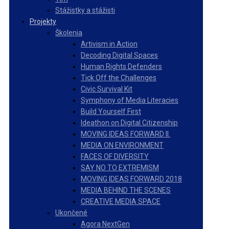
Stážistky a stážisti
Projekty
Školenia
Artivism in Action
Decoding Digital Spaces
Human Rights Defenders
Tick Off the Challenges
Civic Survival Kit
Symphony of Media Literacies
Build Yourself First
Ideathon on Digital Citizenship
MOVING IDEAS FORWARD II.
MEDIA ON ENVIRONMENT
FACES OF DIVERSITY
SAY NO TO EXTREMISM
MOVING IDEAS FORWARD 2018
MEDIA BEHIND THE SCENES
CREATIVE MEDIA SPACE
Ukončené
Agora NextGen