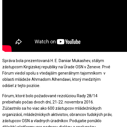
Správa bola prezentovaná H. E. Daniiar Mukashev, stálym
zástupcom Kirgizskej republiky na Úrade OSN v Ženeve. Prvé
Fórum viedol spolu s vtedajším generálnym tajomníkom v
oblasti mládeže Ahmadom Alhendawi, ktorý medzitým
odišiel z tejto pozície.
Fórum, ktoré bolo požadované rezolúciou Rady 28/14
prebiehalo počas dvoch dní, 21-22. novembra 2016.
Zúčastnilo sa ho viac ako 600 zástupcov mládežníckych
organizácií, mládežníckych aktivistov, obrancov ľudských práv,
zástupcov OSN a vladnych úradníkov. Podujatie ponúklo
dôležitú platformu pre podporu dialógu a spoluprácu