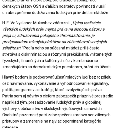
členských štátov OSN a ďalších nositeľov povinností v úsilí
o zabezpečenie dodržiavania ľudských práv detí a mládeže.
H. E. Veľvyslanec Mukashev zdôraznil:
„Úplna realizácia
všetkých ľudských práv, najmä práva na slobodu názoru a
prejavu, združovania pokojného zhromažďovania, je
predpokladom mladých,efektívne sa zúčastňovať verejných
záležitostí.“
Podľa neho sa súčasná mládež príliš často
stretáva s diskrimináciou a rôznymi prekážkami, vrátane tých
fyzických, finančných a kultúrnych, čo v kombinácii so
zmenšujúcim sa demokratickým priestorom, bráni ich účasti.
Hlavný bodom je podporovať účasť mladých ľudí bez rozdielu
cez navrhovanie, vykonávanie a vyhodnocovanie legislatívy,
politík, programov a stratégií, ktoré ovplyvňujú ich práva.
Patria sem aj návrhy s cieľom zabezpečiť priaznivé prostredie
napríklad tým, presadzovanie ľudských práv a globálnej
výchovy k občianstvu v školských výučbových osnovách.
Osobitná pozornosť patrí zabezpečeniu rodovo senzitívnych
prístupov a zameranie na najviac opomínané kategórie
mládeže.