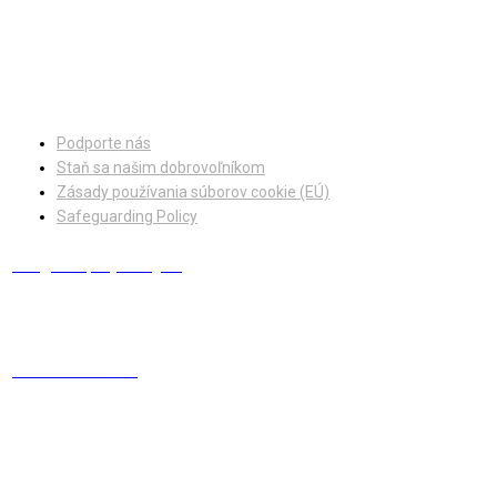
Facebook
Instagram
Podporte nás
Staň sa našim dobrovoľníkom
Zásady používania súborov cookie (EÚ)
Safeguarding Policy
info@europskydialog.eu
+421 908 203 410