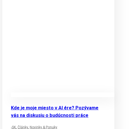
Kde je moje miesto v AI ére? Pozývame
vás na diskusiu o budúcnosti práce
-SK
,
Články
,
Novinky & Ponuky