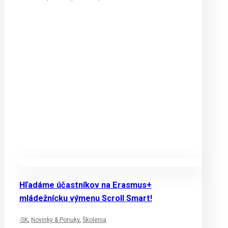
Hľadáme účastníkov na Erasmus+
mládežnícku výmenu Scroll Smart!
-SK
,
Novinky & Ponuky
,
Školenia