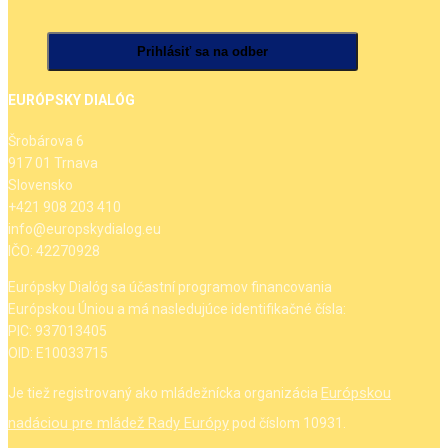
EURÓPSKY DIALÓG
Šrobárova 6
917 01 Trnava
Slovensko
+421 908 203 410
info@europskydialog.eu
IČO: 42270928
Európsky Dialóg sa účastní programov financovania
Európskou Úniou a má nasledujúce identifikačné čísla:
PIC: 937013405
OID: E10033715
Európskou
Je tiež registrovaný ako mládežnícka organizácia
nadáciou pre mládež Rady Európy
pod číslom 10931.