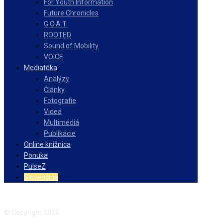
For Youth Information
Future Chronicles
G.O.A.T.
ROOTED
Sound of Mobility
VOICE
Mediatéka
Analýzy
Články
Fotografie
Videá
Multimédiá
Publikácie
Online knižnica
Ponuka
PulseZ
Slovenčina
Facebook
Instagram
© Copyright 2026