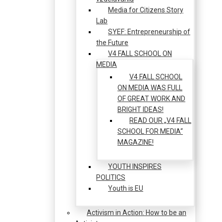
Media for Citizens Story
Lab
SYEF: Entrepreneurship of
the Future
V4 FALL SCHOOL ON
MEDIA
V4 FALL SCHOOL
ON MEDIA WAS FULL
OF GREAT WORK AND
BRIGHT IDEAS!
READ OUR „V4 FALL
SCHOOL FOR MEDIA“
MAGAZINE!
YOUTH INSPIRES
POLITICS
Youth is EU
Activism in Action: How to be an