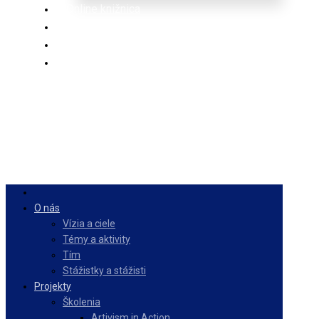
Online knižnica
Ponuka
PulseZ
Slovenčina
O nás
Vízia a ciele
Témy a aktivity
Tím
Stážistky a stážisti
Projekty
Školenia
Artivism in Action