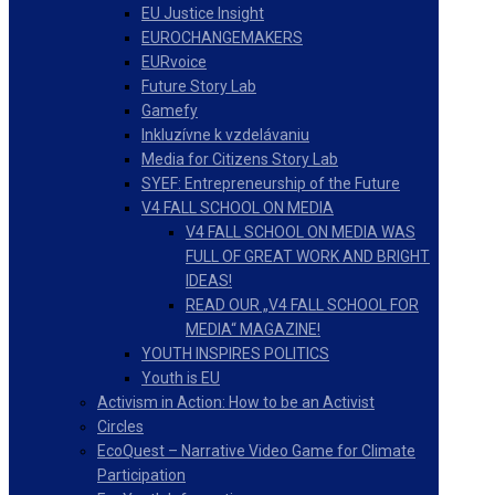
EU Justice Insight
EUROCHANGEMAKERS
EURvoice
Future Story Lab
Gamefy
Inkluzívne k vzdelávaniu
Media for Citizens Story Lab
SYEF: Entrepreneurship of the Future
V4 FALL SCHOOL ON MEDIA
V4 FALL SCHOOL ON MEDIA WAS
FULL OF GREAT WORK AND BRIGHT
IDEAS!
READ OUR „V4 FALL SCHOOL FOR
MEDIA“ MAGAZINE!
YOUTH INSPIRES POLITICS
Youth is EU
Activism in Action: How to be an Activist
Circles
EcoQuest – Narrative Video Game for Climate
Participation