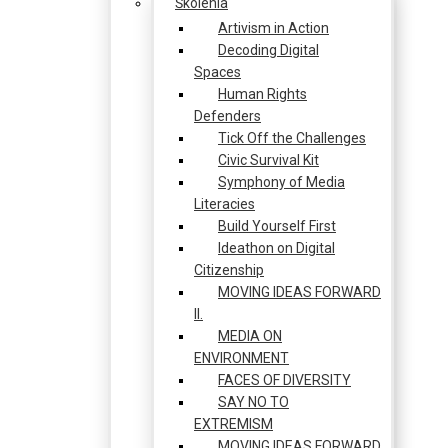
Školenia
Artivism in Action
Decoding Digital
Spaces
Human Rights
Defenders
Tick Off the Challenges
Civic Survival Kit
Symphony of Media
Literacies
Build Yourself First
Ideathon on Digital
Citizenship
MOVING IDEAS FORWARD
II.
MEDIA ON
ENVIRONMENT
FACES OF DIVERSITY
SAY NO TO
EXTREMISM
MOVING IDEAS FORWARD