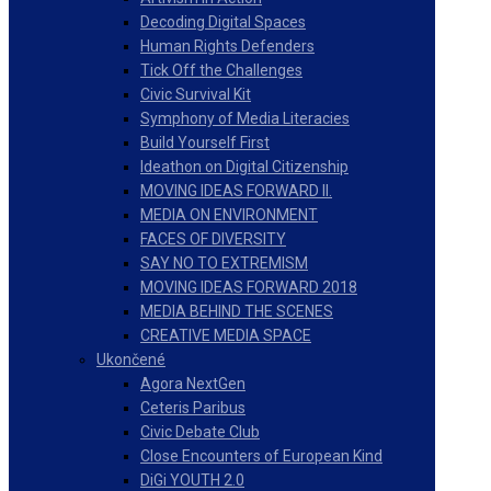
Decoding Digital Spaces
Human Rights Defenders
Tick Off the Challenges
Civic Survival Kit
Symphony of Media Literacies
Build Yourself First
Ideathon on Digital Citizenship
MOVING IDEAS FORWARD II.
MEDIA ON ENVIRONMENT
FACES OF DIVERSITY
SAY NO TO EXTREMISM
MOVING IDEAS FORWARD 2018
MEDIA BEHIND THE SCENES
CREATIVE MEDIA SPACE
Ukončené
Agora NextGen
Ceteris Paribus
Civic Debate Club
Close Encounters of European Kind
DiGi YOUTH 2.0