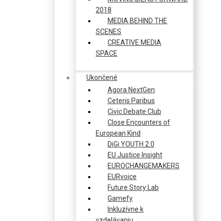
2018
MEDIA BEHIND THE
SCENES
CREATIVE MEDIA
SPACE
Ukončené
Agora NextGen
Ceteris Paribus
Civic Debate Club
Close Encounters of
European Kind
DiGi YOUTH 2.0
EU Justice Insight
EUROCHANGEMAKERS
EURvoice
Future Story Lab
Gamefy
Inkluzívne k
vzdelávaniu