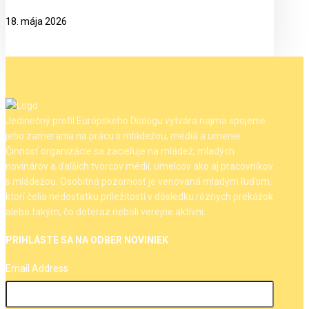
18. mája 2026
Jedinečný profil Európskeho Dialógu vytvára najmä spojenie
jeho zamerania na prácu s mládežou, médiá a umenie.
Činnosť organizácie sa zacieľuje na mládež, mladých
novinárov a ďalších tvorcov médií, umelcov ako aj pracovníkov
s mládežou. Osobitná pozornosť je venovaná mladým ľuďom,
ktorí čelia nedostatku príležitostí v dôsledku rôznych prekážok
alebo takým, čo doteraz neboli verejne aktívni.
PRIHLÁSTE SA NA ODBER NOVINIEK
Email Address