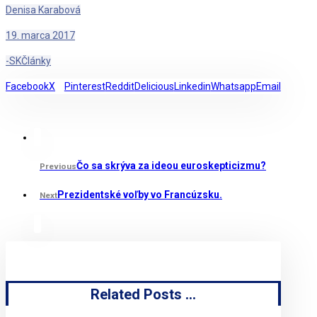
Denisa Karabová
19. marca 2017
-SK
Články
Facebook
X
Pinterest
Reddit
Delicious
Linkedin
Whatsapp
Email
Čo sa skrýva za ideou euroskepticizmu?
Previous
Prezidentské voľby vo Francúzsku.
Next
Related Posts ...