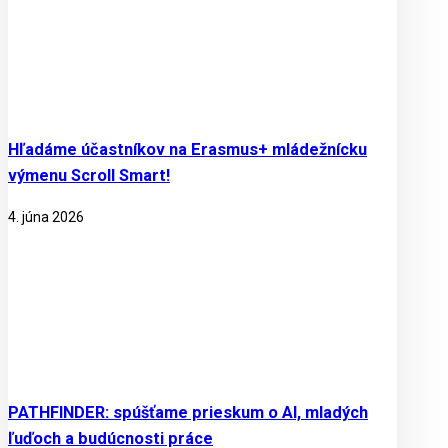
Hľadáme účastníkov na Erasmus+ mládežnícku
výmenu Scroll Smart!
4. júna 2026
PATHFINDER: spúšťame prieskum o AI, mladých
ľuďoch a budúcnosti práce