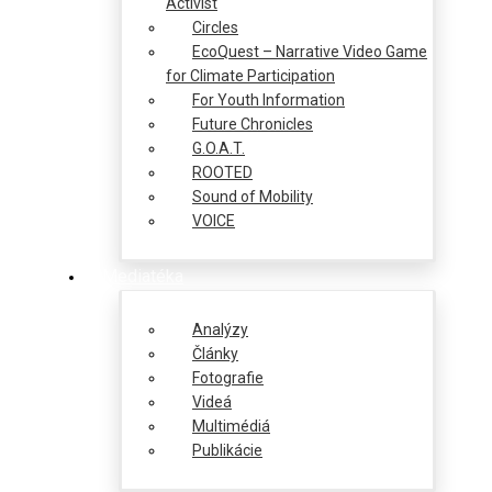
Activist
Circles
EcoQuest – Narrative Video Game
for Climate Participation
For Youth Information
Future Chronicles
G.O.A.T.
ROOTED
Sound of Mobility
VOICE
Mediatéka
Analýzy
Články
Fotografie
Videá
Multimédiá
Publikácie