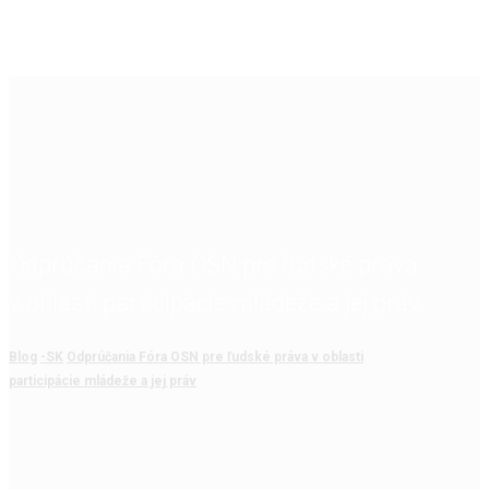
Odprúčania Fóra OSN pre ľudské práva
v oblasti participácie mládeže a jej práv
Blog
-SK
Odprúčania Fóra OSN pre ľudské práva v oblasti
participácie mládeže a jej práv