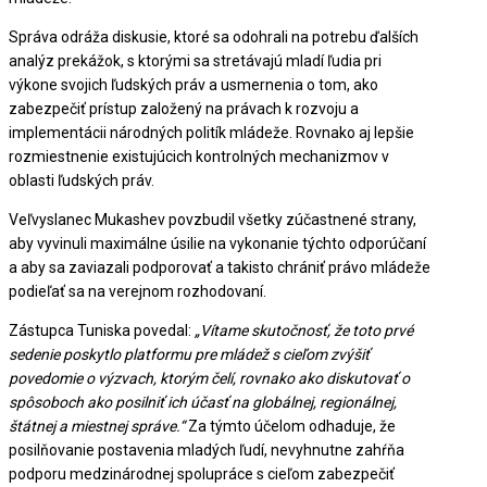
Správa odráža diskusie, ktoré sa odohrali na potrebu ďalších
analýz prekážok, s ktorými sa stretávajú mladí ľudia pri
výkone svojich ľudských práv a usmernenia o tom, ako
zabezpečiť prístup založený na právach k rozvoju a
implementácii národných politík mládeže. Rovnako aj lepšie
rozmiestnenie existujúcich kontrolných mechanizmov v
oblasti ľudských práv.
Veľvyslanec Mukashev povzbudil všetky zúčastnené strany,
aby vyvinuli maximálne úsilie na vykonanie týchto odporúčaní
a aby sa zaviazali podporovať a takisto chrániť právo mládeže
podieľať sa na verejnom rozhodovaní.
Zástupca Tuniska povedal:
„Vítame skutočnosť, že toto prvé
sedenie poskytlo platformu pre mládež s cieľom zvýšiť
povedomie o výzvach, ktorým čelí, rovnako ako diskutovať o
spôsoboch ako posilniť ich účasť na globálnej, regionálnej,
štátnej a miestnej správe.“
Za týmto účelom odhaduje, že
posilňovanie postavenia mladých ľudí, nevyhnutne zahŕňa
podporu medzinárodnej spolupráce s cieľom zabezpečiť