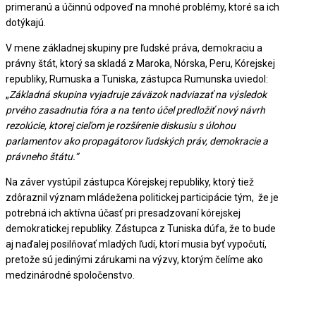
primeranú a účinnú odpoveď na mnohé problémy, ktoré sa ich
dotýkajú.
V mene základnej skupiny pre ľudské práva, demokraciu a
právny štát, ktorý sa skladá z Maroka, Nórska, Peru, Kórejskej
republiky, Rumuska a Tuniska, zástupca Rumunska uviedol:
„
Základná skupina vyjadruje záväzok nadviazať na výsledok
prvého zasadnutia fóra a na tento účel predložiť nový návrh
rezolúcie, ktorej cieľom je rozšírenie diskusiu s úlohou
parlamentov ako propagátorov ľudských práv, demokracie a
právneho štátu.“
Na záver vystúpil zástupca Kórejskej republiky, ktorý tiež
zdôraznil význam mládežena politickej participácie tým, že je
potrebná ich aktívna účasť pri presadzovaní kórejskej
demokratickej republiky. Zástupca z Tuniska dúfa, že to bude
aj naďalej posilňovať mladých ľudí, ktorí musia byť vypočutí,
pretože sú jedinými zárukami na výzvy, ktorým čelíme ako
medzinárodné spoločenstvo.