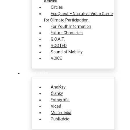
Activist
Circles
EcoQuest – Narrative Video Game
for Climate Participation
For Youth Information
Future Chronicles
G.O.A.T.
ROOTED
Sound of Mobility
VOICE
Mediatéka
Analýzy
Články
Fotografie
Videá
Multimédiá
Publikácie