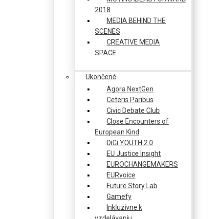
2018
MEDIA BEHIND THE
SCENES
CREATIVE MEDIA
SPACE
Ukončené
Agora NextGen
Ceteris Paribus
Civic Debate Club
Close Encounters of
European Kind
DiGi YOUTH 2.0
EU Justice Insight
EUROCHANGEMAKERS
EURvoice
Future Story Lab
Gamefy
Inkluzívne k
vzdelávaniu