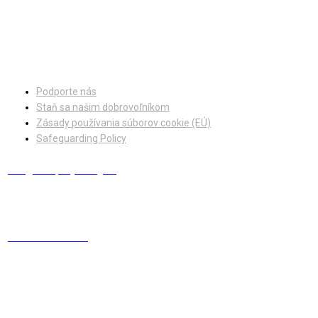
Facebook
Instagram
Podporte nás
Staň sa našim dobrovoľníkom
Zásady používania súborov cookie (EÚ)
Safeguarding Policy
info@europskydialog.eu
+421 908 203 410