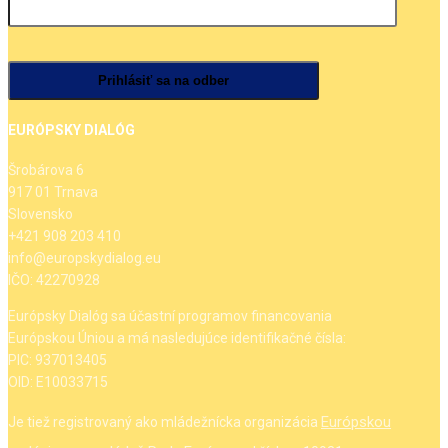
EURÓPSKY DIALÓG
Šrobárova 6
917 01 Trnava
Slovensko
+421 908 203 410
info@europskydialog.eu
IČO: 42270928
Európsky Dialóg sa účastní programov financovania
Európskou Úniou a má nasledujúce identifikačné čísla:
PIC: 937013405
OID: E10033715
Európskou
Je tiež registrovaný ako mládežnícka organizácia