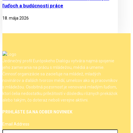
ľuďoch a budúcnosti práce
18. mája 2026
Jedinečný profil Európskeho Dialógu vytvára najmä spojenie
jeho zamerania na prácu s mládežou, médiá a umenie.
Činnosť organizácie sa zacieľuje na mládež, mladých
novinárov a ďalších tvorcov médií, umelcov ako aj pracovníkov
s mládežou. Osobitná pozornosť je venovaná mladým ľuďom,
ktorí čelia nedostatku príležitostí v dôsledku rôznych prekážok
alebo takým, čo doteraz neboli verejne aktívni.
PRIHLÁSTE SA NA ODBER NOVINIEK
Email Address