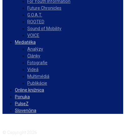
For Youth Information
Future Chronicles
G.O.A.T.
ROOTED
Sound of Mobility
VOICE
Mediatéka
Analýzy
Články
Fotografie
Videá
Multimédiá
Publikácie
Online knižnica
Ponuka
PulseZ
Slovenčina
Facebook
Instagram
© Copyright 2026