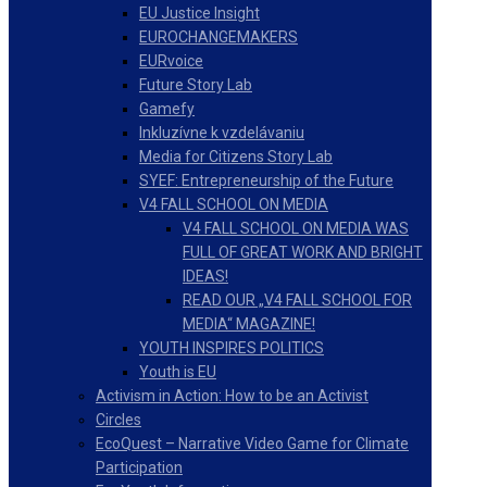
EU Justice Insight
EUROCHANGEMAKERS
EURvoice
Future Story Lab
Gamefy
Inkluzívne k vzdelávaniu
Media for Citizens Story Lab
SYEF: Entrepreneurship of the Future
V4 FALL SCHOOL ON MEDIA
V4 FALL SCHOOL ON MEDIA WAS
FULL OF GREAT WORK AND BRIGHT
IDEAS!
READ OUR „V4 FALL SCHOOL FOR
MEDIA“ MAGAZINE!
YOUTH INSPIRES POLITICS
Youth is EU
Activism in Action: How to be an Activist
Circles
EcoQuest – Narrative Video Game for Climate
Participation