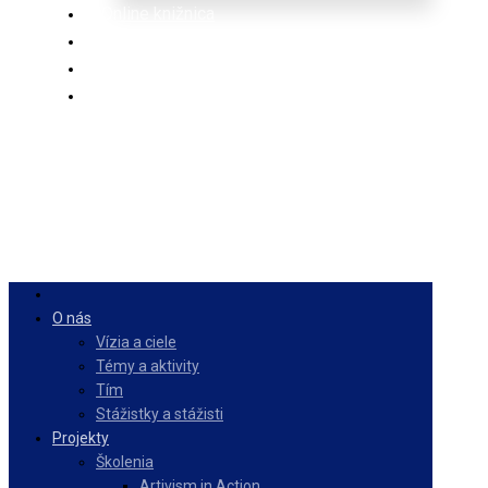
Online knižnica
Ponuka
PulseZ
Slovenčina
O nás
Vízia a ciele
Témy a aktivity
Tím
Stážistky a stážisti
Projekty
Školenia
Artivism in Action