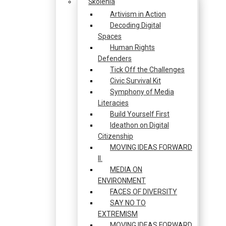
Školenia
Artivism in Action
Decoding Digital
Spaces
Human Rights
Defenders
Tick Off the Challenges
Civic Survival Kit
Symphony of Media
Literacies
Build Yourself First
Ideathon on Digital
Citizenship
MOVING IDEAS FORWARD
II.
MEDIA ON
ENVIRONMENT
FACES OF DIVERSITY
SAY NO TO
EXTREMISM
MOVING IDEAS FORWARD