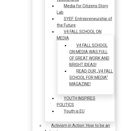
Media for Citizens Story
Lab
SYEF: Entrepreneurship of
the Future
V4 FALL SCHOOL ON
MEDIA
V4 FALL SCHOOL
ON MEDIA WAS FULL
OF GREAT WORK AND
BRIGHT IDEAS!
READ OUR „V4 FALL
SCHOOL FOR MEDIA“
MAGAZINE!
YOUTH INSPIRES
POLITICS
Youth is EU
Activism in Action: How to be an