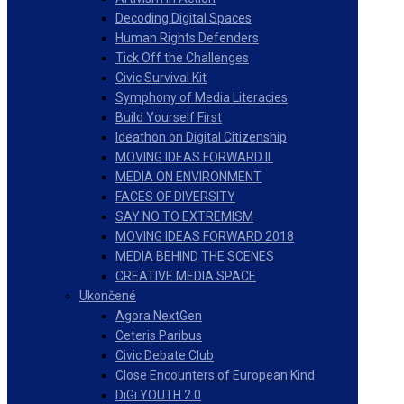
Decoding Digital Spaces
Human Rights Defenders
Tick Off the Challenges
Civic Survival Kit
Symphony of Media Literacies
Build Yourself First
Ideathon on Digital Citizenship
MOVING IDEAS FORWARD II.
MEDIA ON ENVIRONMENT
FACES OF DIVERSITY
SAY NO TO EXTREMISM
MOVING IDEAS FORWARD 2018
MEDIA BEHIND THE SCENES
CREATIVE MEDIA SPACE
Ukončené
Agora NextGen
Ceteris Paribus
Civic Debate Club
Close Encounters of European Kind
DiGi YOUTH 2.0