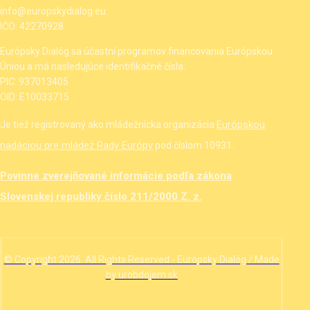
info@europskydialog.eu
IČO: 42270928
Európsky Dialóg sa účastní programov financovania Európskou
Úniou a má nasledujúce identifikačné čísla:
PIC: 937013405
OID: E10033715
Európskou
Je tiež registrovaný ako mládežnícka organizácia
nadáciou pre mládež Rady Európy
pod číslom 10931.
Povinne zverejňované informácie podľa zákona
Slovenskej republiky číslo 211/2000 Z. z.
© Copyright 2026. All Rights Reserved - Európsky Dialóg / Made
by urobdojem.sk