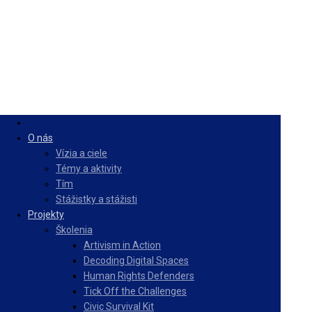
O nás
Vízia a ciele
Témy a aktivity
Tím
Stážistky a stážisti
Projekty
Školenia
Artivism in Action
Decoding Digital Spaces
Human Rights Defenders
Tick Off the Challenges
Civic Survival Kit