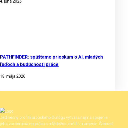
4. júna 2026
PATHFINDER: spúšťame prieskum o AI, mladých
ľuďoch a budúcnosti práce
18. mája 2026
Jedinečný profil Európskeho Dialógu vytvára najmä spojenie
jeho zamerania na prácu s mládežou, médiá a umenie. Činnosť