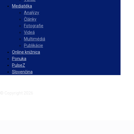
Mediatéka
Analýzy
Články
Fotografie
Videá
Multimédiá
Publikácie
Online knižnica
Ponuka
PulseZ
Slovenčina
Facebook
Instagram
© Copyright 2026