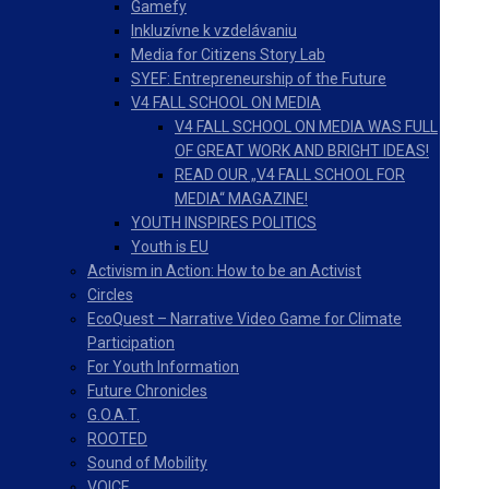
Gamefy
Inkluzívne k vzdelávaniu
Media for Citizens Story Lab
SYEF: Entrepreneurship of the Future
V4 FALL SCHOOL ON MEDIA
V4 FALL SCHOOL ON MEDIA WAS FULL
OF GREAT WORK AND BRIGHT IDEAS!
READ OUR „V4 FALL SCHOOL FOR
MEDIA“ MAGAZINE!
YOUTH INSPIRES POLITICS
Youth is EU
Activism in Action: How to be an Activist
Circles
EcoQuest – Narrative Video Game for Climate
Participation
For Youth Information
Future Chronicles
G.O.A.T.
ROOTED
Sound of Mobility
VOICE