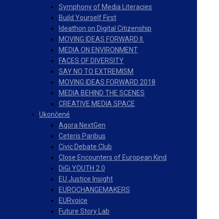
Symphony of Media Literacies
Build Yourself First
Ideathon on Digital Citizenship
MOVING IDEAS FORWARD II.
MEDIA ON ENVIRONMENT
FACES OF DIVERSITY
SAY NO TO EXTREMISM
MOVING IDEAS FORWARD 2018
MEDIA BEHIND THE SCENES
CREATIVE MEDIA SPACE
Ukončené
Agora NextGen
Ceteris Paribus
Civic Debate Club
Close Encounters of European Kind
DiGi YOUTH 2.0
EU Justice Insight
EUROCHANGEMAKERS
EURvoice
Future Story Lab