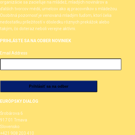
organizácie sa zacieľuje na mládež, mladých novinárov a
ďalších tvorcov médií, umelcov ako aj pracovníkov s mládežou.
Osobitná pozornosť je venovaná mladým ľuďom, ktorí čelia
nedostatku príležitostí v dôsledku rôznych prekážok alebo
takým, čo doteraz neboli verejne aktívni.
PRIHLÁSTE SA NA ODBER NOVINIEK
Email Address
EURÓPSKY DIALÓG
Šrobárova 6
917 01 Trnava
Slovensko
+421 908 203 410