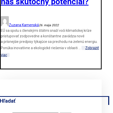
náš skutočný potenciál?
Zuzana Kamenská
26. mája 2022
EÚ sa spolu s členskými štátmi snaží voči klimatickej kríze
pristupovať zodpovedne a konštantne zavádza nové
a prísnejšie predpisy týkajúce sa prechodu na zelenú energiu.
Ponúka inovatívne a ekologické riešenia v oblasti ...
Zobraziť
viac
Hľadať