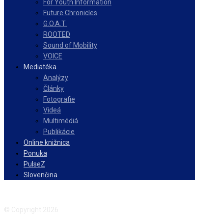
For Youth Information
Future Chronicles
G.O.A.T.
ROOTED
Sound of Mobility
VOICE
Mediatéka
Analýzy
Články
Fotografie
Videá
Multimédiá
Publikácie
Online knižnica
Ponuka
PulseZ
Slovenčina
Facebook
Instagram
© Copyright 2026