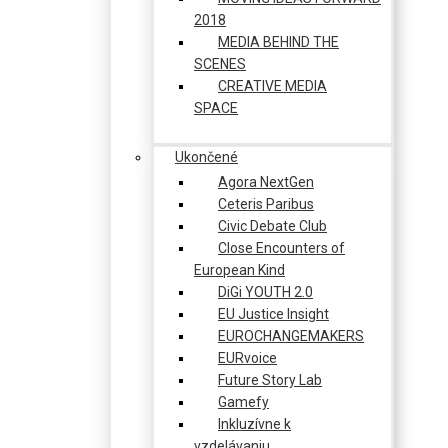
2018
MEDIA BEHIND THE
SCENES
CREATIVE MEDIA
SPACE
Ukončené
Agora NextGen
Ceteris Paribus
Civic Debate Club
Close Encounters of
European Kind
DiGi YOUTH 2.0
EU Justice Insight
EUROCHANGEMAKERS
EURvoice
Future Story Lab
Gamefy
Inkluzívne k
vzdelávaniu