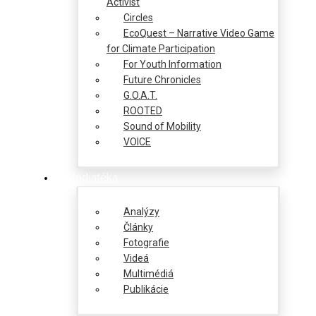
Activist
Circles
EcoQuest – Narrative Video Game
for Climate Participation
For Youth Information
Future Chronicles
G.O.A.T.
ROOTED
Sound of Mobility
VOICE
Mediatéka
Analýzy
Články
Fotografie
Videá
Multimédiá
Publikácie