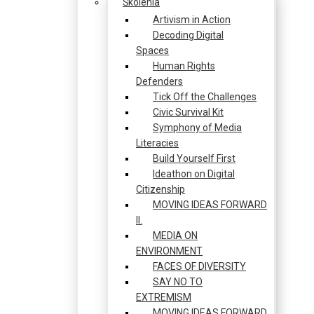
Školenia
Artivism in Action
Decoding Digital
Spaces
Human Rights
Defenders
Tick Off the Challenges
Civic Survival Kit
Symphony of Media
Literacies
Build Yourself First
Ideathon on Digital
Citizenship
MOVING IDEAS FORWARD
II.
MEDIA ON
ENVIRONMENT
FACES OF DIVERSITY
SAY NO TO
EXTREMISM
MOVING IDEAS FORWARD