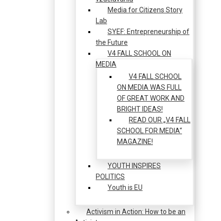
Media for Citizens Story
Lab
SYEF: Entrepreneurship of
the Future
V4 FALL SCHOOL ON
MEDIA
V4 FALL SCHOOL
ON MEDIA WAS FULL
OF GREAT WORK AND
BRIGHT IDEAS!
READ OUR „V4 FALL
SCHOOL FOR MEDIA“
MAGAZINE!
YOUTH INSPIRES
POLITICS
Youth is EU
Activism in Action: How to be an