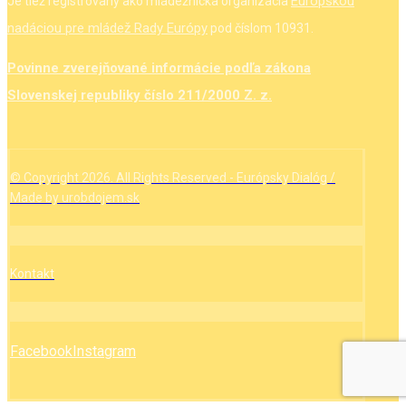
Európskou
Je tiež registrovaný ako mládežnícka organizácia
nadáciou pre mládež Rady Európy
pod číslom 10931.
Povinne zverejňované informácie podľa zákona
Slovenskej republiky číslo 211/2000 Z. z.
© Copyright 2026. All Rights Reserved - Európsky Dialóg /
Made by urobdojem.sk
Kontakt
Facebook
Instagram