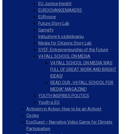
EU Justice Insight
EUROCHANGEMAKERS
EURvoice
Future Story Lab
Gamefy
Inkluzívne k vzdelávaniu
Media for Citizens Story Lab
SYEF: Entrepreneurship of the Future
V4 FALL SCHOOL ON MEDIA
V4 FALL SCHOOL ON MEDIA WAS
FULL OF GREAT WORK AND BRIGHT
IDEAS!
READ OUR „V4 FALL SCHOOL FOR
MEDIA“ MAGAZINE!
YOUTH INSPIRES POLITICS
Youth is EU
Activism in Action: How to be an Activist
Circles
EcoQuest – Narrative Video Game for Climate
Participation