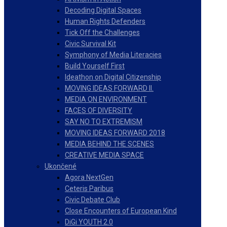
Decoding Digital Spaces
Human Rights Defenders
Tick Off the Challenges
Civic Survival Kit
Symphony of Media Literacies
Build Yourself First
Ideathon on Digital Citizenship
MOVING IDEAS FORWARD II.
MEDIA ON ENVIRONMENT
FACES OF DIVERSITY
SAY NO TO EXTREMISM
MOVING IDEAS FORWARD 2018
MEDIA BEHIND THE SCENES
CREATIVE MEDIA SPACE
Ukončené
Agora NextGen
Ceteris Paribus
Civic Debate Club
Close Encounters of European Kind
DiGi YOUTH 2.0