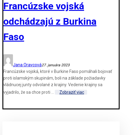
Francúzske vojská
odchádzajú z Burkina
Faso
Jana Oravcová
27. januára 2023
Francúzske vojská, ktoré v Burkine Faso pomáhali bojovať
proti islamským skupinám, boli na základe požiadavky
vládnucej junty odvolané z krajiny. Vedenie krajiny sa
vyjadrilo, že sa chce proti ...
Zobraziť viac