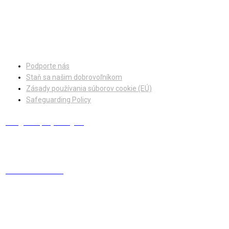
Facebook
Instagram
Podporte nás
Staň sa našim dobrovoľníkom
Zásady používania súborov cookie (EÚ)
Safeguarding Policy
info@europskydialog.eu
+421 908 203 410