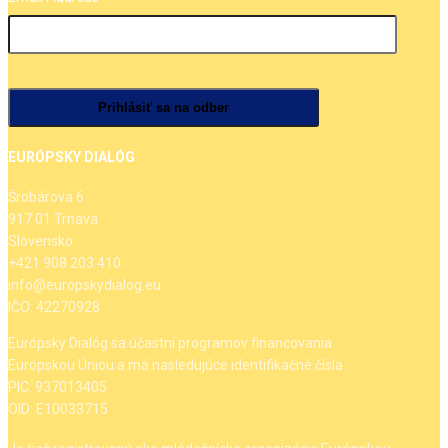
EURÓPSKY DIALÓG
Šrobárova 6
917 01 Trnava
Slovensko
+421 908 203 410
info@europskydialog.eu
IČO: 42270928
Európsky Dialóg sa účastní programov financovania
Európskou Úniou a má nasledujúce identifikačné čísla:
PIC: 937013405
OID: E10033715