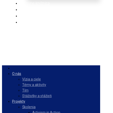
Online knižnica
Ponuka
PulseZ
Slovenčina
O nás
Vízia a ciele
Témy a aktivity
Tím
Stážistky a stážisti
Projekty
Školenia
Artivism in Action