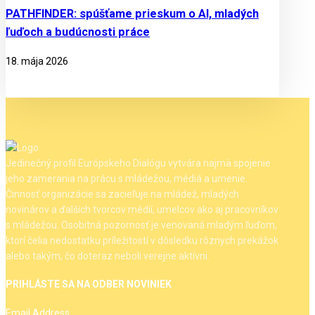
PATHFINDER: spúšťame prieskum o AI, mladých
ľuďoch a budúcnosti práce
18. mája 2026
Jedinečný profil Európskeho Dialógu vytvára najmä spojenie
jeho zamerania na prácu s mládežou, médiá a umenie.
Činnosť organizácie sa zacieľuje na mládež, mladých
novinárov a ďalších tvorcov médií, umelcov ako aj pracovníkov
s mládežou. Osobitná pozornosť je venovaná mladým ľuďom,
ktorí čelia nedostatku príležitostí v dôsledku rôznych prekážok
alebo takým, čo doteraz neboli verejne aktívni.
PRIHLÁSTE SA NA ODBER NOVINIEK
Email Address