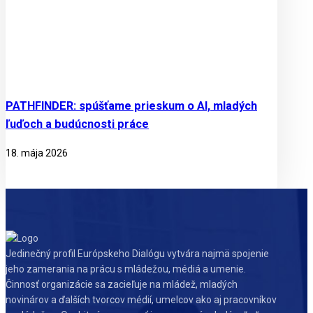
PATHFINDER: spúšťame prieskum o AI, mladých
ľuďoch a budúcnosti práce
18. mája 2026
Jedinečný profil Európskeho Dialógu vytvára najmä spojenie
jeho zamerania na prácu s mládežou, médiá a umenie.
Činnosť organizácie sa zacieľuje na mládež, mladých
novinárov a ďalších tvorcov médií, umelcov ako aj pracovníkov