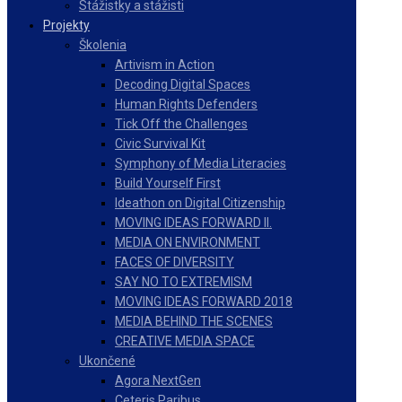
Stážistky a stážisti
Projekty
Školenia
Artivism in Action
Decoding Digital Spaces
Human Rights Defenders
Tick Off the Challenges
Civic Survival Kit
Symphony of Media Literacies
Build Yourself First
Ideathon on Digital Citizenship
MOVING IDEAS FORWARD II.
MEDIA ON ENVIRONMENT
FACES OF DIVERSITY
SAY NO TO EXTREMISM
MOVING IDEAS FORWARD 2018
MEDIA BEHIND THE SCENES
CREATIVE MEDIA SPACE
Ukončené
Agora NextGen
Ceteris Paribus