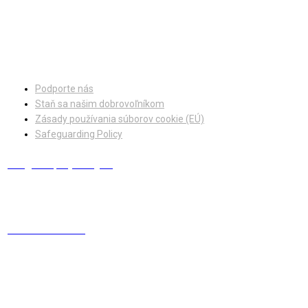
Facebook
Instagram
Podporte nás
Staň sa našim dobrovoľníkom
Zásady používania súborov cookie (EÚ)
Safeguarding Policy
info@europskydialog.eu
+421 908 203 410