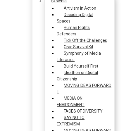
Školenia
Artivism in Action
Decoding Digital
Spaces
Human Rights
Defenders
Tick Off the Challenges
Civic Survival Kit
Symphony of Media
Literacies
Build Yourself First
Ideathon on Digital
Citizenship
MOVING IDEAS FORWARD
II.
MEDIA ON
ENVIRONMENT
FACES OF DIVERSITY
SAY NO TO
EXTREMISM
MOVING IDEAS FORWARD