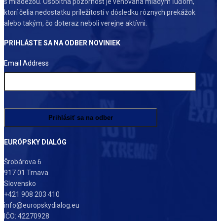
s mládežou. Osobitná pozornosť je venovaná mladým ľuďom,
ktorí čelia nedostatku príležitostí v dôsledku rôznych prekážok
alebo takým, čo doteraz neboli verejne aktívni.
PRIHLÁSTE SA NA ODBER NOVINIEK
Email Address
EURÓPSKY DIALÓG
Šrobárova 6
917 01 Trnava
Slovensko
+421 908 203 410
info@europskydialog.eu
IČO: 42270928