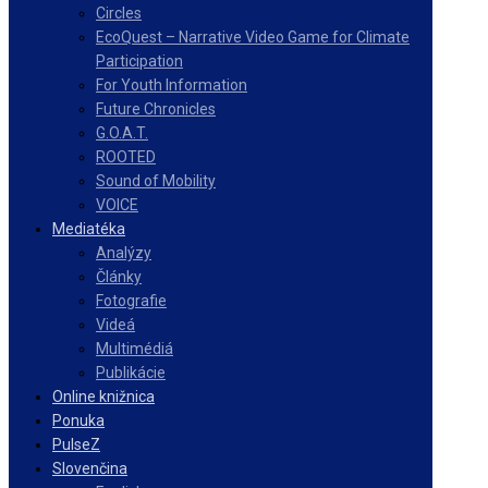
Circles
EcoQuest – Narrative Video Game for Climate
Participation
For Youth Information
Future Chronicles
G.O.A.T.
ROOTED
Sound of Mobility
VOICE
Mediatéka
Analýzy
Články
Fotografie
Videá
Multimédiá
Publikácie
Online knižnica
Ponuka
PulseZ
Slovenčina