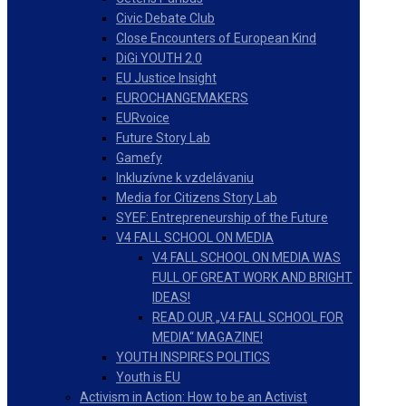
Civic Debate Club
Close Encounters of European Kind
DiGi YOUTH 2.0
EU Justice Insight
EUROCHANGEMAKERS
EURvoice
Future Story Lab
Gamefy
Inkluzívne k vzdelávaniu
Media for Citizens Story Lab
SYEF: Entrepreneurship of the Future
V4 FALL SCHOOL ON MEDIA
V4 FALL SCHOOL ON MEDIA WAS
FULL OF GREAT WORK AND BRIGHT
IDEAS!
READ OUR „V4 FALL SCHOOL FOR
MEDIA“ MAGAZINE!
YOUTH INSPIRES POLITICS
Youth is EU
Activism in Action: How to be an Activist