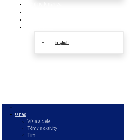
Online knižnica
Ponuka
PulseZ
Slovenčina
English
O nás
Vízia a ciele
Témy a aktivity
Tím