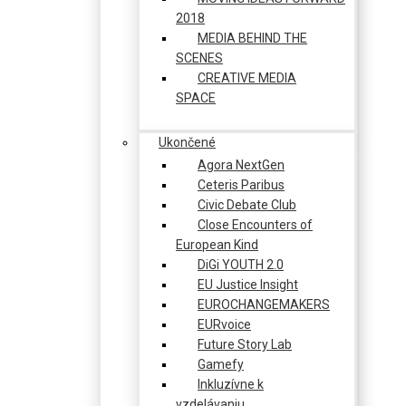
2018
MEDIA BEHIND THE
SCENES
CREATIVE MEDIA
SPACE
Ukončené
Agora NextGen
Ceteris Paribus
Civic Debate Club
Close Encounters of
European Kind
DiGi YOUTH 2.0
EU Justice Insight
EUROCHANGEMAKERS
EURvoice
Future Story Lab
Gamefy
Inkluzívne k
vzdelávaniu