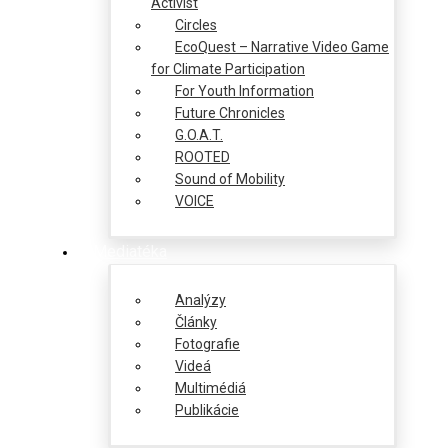
Activist
Circles
EcoQuest – Narrative Video Game
for Climate Participation
For Youth Information
Future Chronicles
G.O.A.T.
ROOTED
Sound of Mobility
VOICE
Mediatéka
Analýzy
Články
Fotografie
Videá
Multimédiá
Publikácie