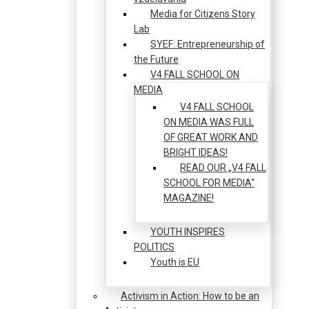
Media for Citizens Story
Lab
SYEF: Entrepreneurship of
the Future
V4 FALL SCHOOL ON
MEDIA
V4 FALL SCHOOL
ON MEDIA WAS FULL
OF GREAT WORK AND
BRIGHT IDEAS!
READ OUR „V4 FALL
SCHOOL FOR MEDIA“
MAGAZINE!
YOUTH INSPIRES
POLITICS
Youth is EU
Activism in Action: How to be an