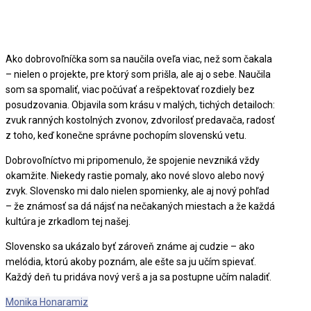
Ako dobrovoľníčka som sa naučila oveľa viac, než som čakala
– nielen o projekte, pre ktorý som prišla, ale aj o sebe. Naučila
som sa spomaliť, viac počúvať a rešpektovať rozdiely bez
posudzovania. Objavila som krásu v malých, tichých detailoch:
zvuk ranných kostolných zvonov, zdvorilosť predavača, radosť
z toho, keď konečne správne pochopím slovenskú vetu.
Dobrovoľníctvo mi pripomenulo, že spojenie nevzniká vždy
okamžite. Niekedy rastie pomaly, ako nové slovo alebo nový
zvyk. Slovensko mi dalo nielen spomienky, ale aj nový pohľad
– že známosť sa dá nájsť na nečakaných miestach a že každá
kultúra je zrkadlom tej našej.
Slovensko sa ukázalo byť zároveň známe aj cudzie – ako
melódia, ktorú akoby poznám, ale ešte sa ju učím spievať.
Každý deň tu pridáva nový verš a ja sa postupne učím naladiť.
Monika Honaramiz