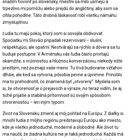
snažím hovoriť po slovensky, miestni sa milo usmejú a
trpezlivo mi pomôžu alebo prejdú do angličtiny, aby som sa
cítila pohodlne. Táto drobná láskavosť robí všetku námahu
zmysluplnou.
Ľudia tu majú pokoj, ktorý som si osvojila obdivovať.
Spočiatku mi Slováci pripadali rezervovaní – slušní,
rešpektujúci, ale opatrní. Neotvárajú sa rýchlo a dôvera sa tu
buduje postupne. V Arménsku vás ľudia často privítajú
okamžite, s vrúcnosťou a hlučnou konverzáciou, niekedy ešte
predtým, než poznajú vaše meno. Tu trvá budovanie vzťahov
dlhšie, ale keď sa vytvoria, pôsobia pevne a úprimne. Prinútilo
ma to prehodnotiť, čo znamená byť „otvorený“. Myslela som
si, že otvorenosť je o prejavoch a výraze, no teraz vidím, že aj
tiché prijatie a stabilná prítomnosť sú svojím spôsobom
otvorenosťou – len iným typom.
Život na Slovensku zmenil aj môj pohľad na Európu. Z diaľky si
mnohí ľudia z môjho regiónu predstavujú Európu ako miesto,
kde je všetko jednoduché, moderné a slobodné. Ale život tu
ma naučil, že žiadna kultúra nie je taká jednoduchá. Každá má