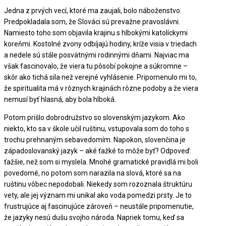
Jedna z prvých vecí, ktoré ma zaujali, bolo náboženstvo.
Predpokladala som, že Slováci sú prevažne pravoslávni.
Namiesto toho som objavila krajinu s hlbokými katolíckymi
koreňmi. Kostolné zvony odbíjajú hodiny, kríže visia v triedach
a nedele sú stále posvätnými rodinnými dňami. Najviac ma
však fascinovalo, že viera tu pôsobí pokojne a súkromne –
skôr ako tichá sila než verejné vyhlásenie. Pripomenulo mi to,
že spiritualita má v rôznych krajinách rôzne podoby a že viera
nemusí byť hlasná, aby bola hlboká.
Potom prišlo dobrodružstvo so slovenským jazykom. Ako
niekto, kto sa v škole učil ruštinu, vstupovala som do toho s
trochu prehnaným sebavedomím. Napokon, slovenčina je
západoslovanský jazyk – aké ťažké to môže byť? Odpoveď:
ťažšie, než som si myslela. Mnohé gramatické pravidlá mi boli
povedomé, no potom som narazila na slová, ktoré sa na
ruštinu vôbec nepodobali. Niekedy som rozoznala štruktúru
vety, ale jej význam mi unikal ako voda pomedzi prsty. Je to
frustrujúce aj fascinujúce zároveň – neustále pripomenutie,
že jazyky nesú dušu svojho národa. Napriek tomu, keď sa