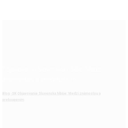
Objavovanie Slovenska hlbšie: Medzi
známosťou a prekvapením
Blog
-SK
Objavovanie Slovenska hlbšie: Medzi známosťou a
prekvapením