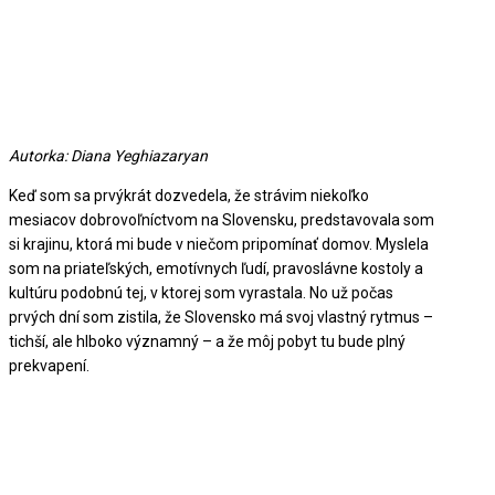
Autorka: Diana Yeghiazaryan
Keď som sa prvýkrát dozvedela, že strávim niekoľko
mesiacov dobrovoľníctvom na Slovensku, predstavovala som
si krajinu, ktorá mi bude v niečom pripomínať domov. Myslela
som na priateľských, emotívnych ľudí, pravoslávne kostoly a
kultúru podobnú tej, v ktorej som vyrastala. No už počas
prvých dní som zistila, že Slovensko má svoj vlastný rytmus –
tichší, ale hlboko významný – a že môj pobyt tu bude plný
prekvapení.