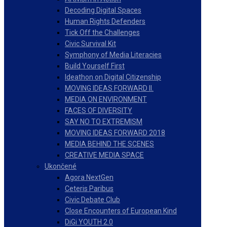
Decoding Digital Spaces
Human Rights Defenders
Tick Off the Challenges
Civic Survival Kit
Symphony of Media Literacies
Build Yourself First
Ideathon on Digital Citizenship
MOVING IDEAS FORWARD II.
MEDIA ON ENVIRONMENT
FACES OF DIVERSITY
SAY NO TO EXTREMISM
MOVING IDEAS FORWARD 2018
MEDIA BEHIND THE SCENES
CREATIVE MEDIA SPACE
Ukončené
Agora NextGen
Ceteris Paribus
Civic Debate Club
Close Encounters of European Kind
DiGi YOUTH 2.0