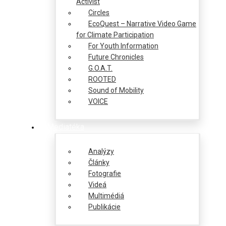
Activist
Circles
EcoQuest – Narrative Video Game
for Climate Participation
For Youth Information
Future Chronicles
G.O.A.T.
ROOTED
Sound of Mobility
VOICE
Mediatéka
Analýzy
Články
Fotografie
Videá
Multimédiá
Publikácie