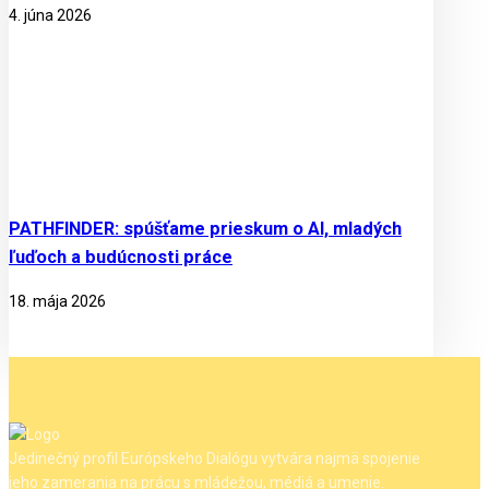
4. júna 2026
PATHFINDER: spúšťame prieskum o AI, mladých
ľuďoch a budúcnosti práce
18. mája 2026
Jedinečný profil Európskeho Dialógu vytvára najmä spojenie
jeho zamerania na prácu s mládežou, médiá a umenie.