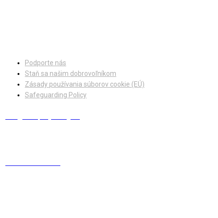
Facebook
Instagram
Podporte nás
Staň sa našim dobrovoľníkom
Zásady používania súborov cookie (EÚ)
Safeguarding Policy
info@europskydialog.eu
+421 908 203 410