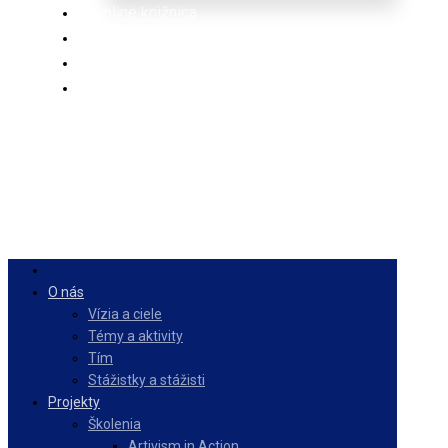
Online knižnica
Ponuka
PulseZ
Slovenčina
O nás
Vízia a ciele
Témy a aktivity
Tím
Stážistky a stážisti
Projekty
Školenia
Artivism in Action