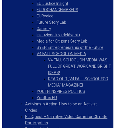
EU Justice Insight
EUROCHANGEMAKERS
EURvoice
Future Story Lab
Gamefy
Inkluzívne k vzdelávaniu
Media for Citizens Story Lab
SYEF: Entrepreneurship of the Future
V4 FALL SCHOOL ON MEDIA
V4 FALL SCHOOL ON MEDIA WAS
FULL OF GREAT WORK AND BRIGHT
IDEAS!
READ OUR „V4 FALL SCHOOL FOR
MEDIA“ MAGAZINE!
YOUTH INSPIRES POLITICS
Youth is EU
Activism in Action: How to be an Activist
Circles
EcoQuest – Narrative Video Game for Climate
Participation