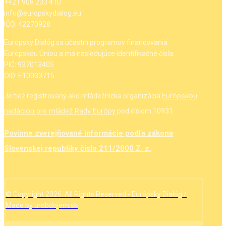
+421 908 203 410
info@europskydialog.eu
IČO: 42270928
Európsky Dialóg sa účastní programov financovania
Európskou Úniou a má nasledujúce identifikačné čísla:
PIC: 937013405
OID: E10033715
Európskou
Je tiež registrovaný ako mládežnícka organizácia
nadáciou pre mládež Rady Európy
pod číslom 10931.
Povinne zverejňované informácie podľa zákona
Slovenskej republiky číslo 211/2000 Z. z.
© Copyright 2026. All Rights Reserved - Európsky Dialóg /
Made by urobdojem.sk