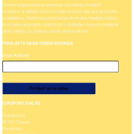
Činnosť organizácie sa zacieľuje na mládež, mladých
novinárov a ďalších tvorcov médií, umelcov ako aj pracovníkov
s mládežou. Osobitná pozornosť je venovaná mladým ľuďom,
ktorí čelia nedostatku príležitostí v dôsledku rôznych prekážok
alebo takým, čo doteraz neboli verejne aktívni.
PRIHLÁSTE SA NA ODBER NOVINIEK
Email Address
EURÓPSKY DIALÓG
Šrobárova 6
917 01 Trnava
Slovensko