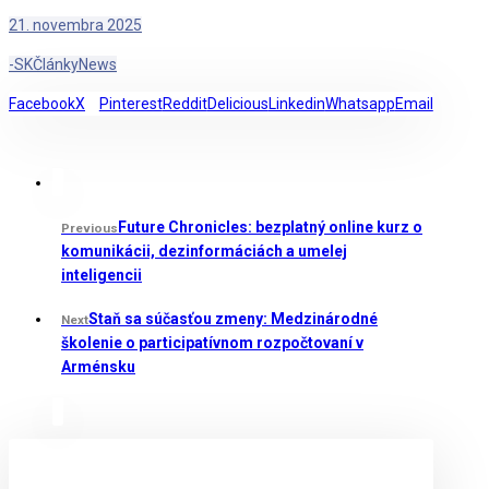
21. novembra 2025
-SK
Články
News
Facebook
X
Pinterest
Reddit
Delicious
Linkedin
Whatsapp
Email
Future Chronicles: bezplatný online kurz o
Previous
komunikácii, dezinformáciách a umelej
inteligencii
Staň sa súčasťou zmeny: Medzinárodné
Next
školenie o participatívnom rozpočtovaní v
Arménsku