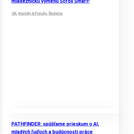
mládežnícku výmenu Scroll Smart!
-SK
,
Novinky & Ponuky
,
Školenia
PATHFINDER: spúšťame prieskum o AI,
mladých ľuďoch a budúcnosti práce