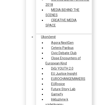
2018
MEDIA BEHIND THE
SCENES
CREATIVE MEDIA
SPACE
Ukončené
Agora NextGen
Ceteris Paribus
Civic Debate Club
Close Encounters of
European Kind
DiGi YOUTH 2.0
EU Justice Insight
EUROCHANGEMAKERS
EURvoice
Future Story Lab
Gamefy
Inkluzívne k
vzdelávaniu