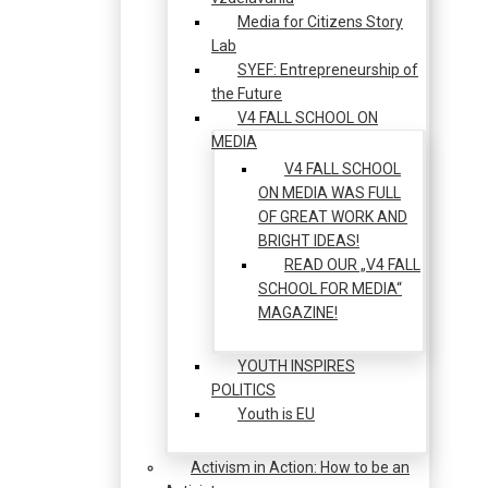
Media for Citizens Story
Lab
SYEF: Entrepreneurship of
the Future
V4 FALL SCHOOL ON
MEDIA
V4 FALL SCHOOL
ON MEDIA WAS FULL
OF GREAT WORK AND
BRIGHT IDEAS!
READ OUR „V4 FALL
SCHOOL FOR MEDIA“
MAGAZINE!
YOUTH INSPIRES
POLITICS
Youth is EU
Activism in Action: How to be an