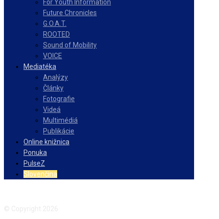
For Youth Information
Future Chronicles
G.O.A.T.
ROOTED
Sound of Mobility
VOICE
Mediatéka
Analýzy
Články
Fotografie
Videá
Multimédiá
Publikácie
Online knižnica
Ponuka
PulseZ
Slovenčina
Facebook
Instagram
© Copyright 2026