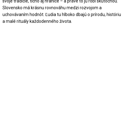
svoje tradície, ticho aj hranice – a práve to ju robí skutočnou.
Slovensko má krásnu rovnováhu medzi rozvojom a
uchovávaním hodnôt. Ľudia tu hlboko dbajú o prírodu, históriu
a malé rituály každodenného života.