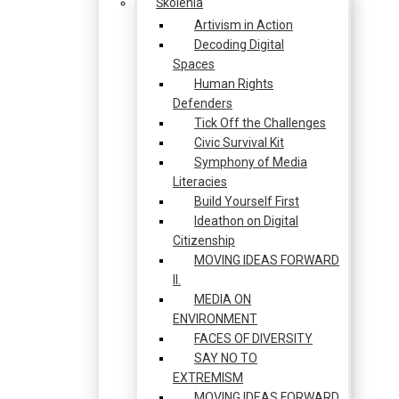
Školenia
Artivism in Action
Decoding Digital
Spaces
Human Rights
Defenders
Tick Off the Challenges
Civic Survival Kit
Symphony of Media
Literacies
Build Yourself First
Ideathon on Digital
Citizenship
MOVING IDEAS FORWARD
II.
MEDIA ON
ENVIRONMENT
FACES OF DIVERSITY
SAY NO TO
EXTREMISM
MOVING IDEAS FORWARD