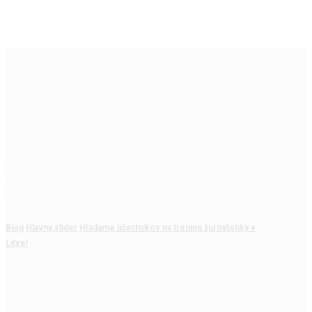
Hľadáme účastníkov na tréning
žurnalistiky v Litve!
Blog
Hlavný slider
Hľadáme účastníkov na tréning žurnalistiky v
Litve!