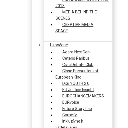
2018
MEDIA BEHIND THE
SCENES
CREATIVE MEDIA
SPACE
Ukončené
Agora NextGen
Ceteris Paribus
Civic Debate Club
Close Encounters of
European Kind
DiGi YOUTH 2.0
EU Justice Insight
EUROCHANGEMAKERS
EURvoice
Future Story Lab
Gamefy
Inkluzívne k
vzdelávaniu