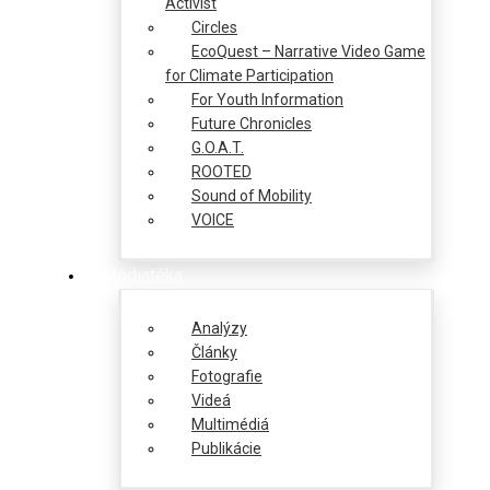
Activist
Circles
EcoQuest – Narrative Video Game
for Climate Participation
For Youth Information
Future Chronicles
G.O.A.T.
ROOTED
Sound of Mobility
VOICE
Mediatéka
Analýzy
Články
Fotografie
Videá
Multimédiá
Publikácie