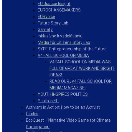
EU Justice Insight
EUROCHANGEMAKERS
EURvoice
Future Story Lab
Gamefy
Inkluzívne k vzdelávaniu
Media for Citizens Story Lab
SYEF: Entrepreneurship of the Future
V4 FALL SCHOOL ON MEDIA
V4 FALL SCHOOL ON MEDIA WAS
FULL OF GREAT WORK AND BRIGHT
IDEAS!
READ OUR „V4 FALL SCHOOL FOR
MEDIA“ MAGAZINE!
YOUTH INSPIRES POLITICS
Youth is EU
Activism in Action: How to be an Activist
Circles
EcoQuest – Narrative Video Game for Climate
Participation