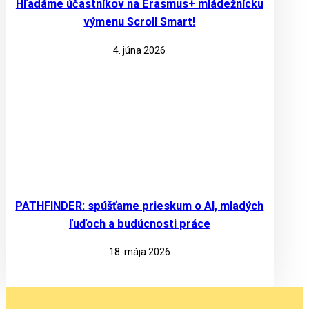
Hľadáme účastníkov na Erasmus+ mládežnícku
výmenu Scroll Smart!
4. júna 2026
PATHFINDER: spúšťame prieskum o AI, mladých
ľuďoch a budúcnosti práce
18. mája 2026