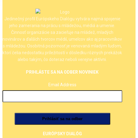
Jedinečný profil Európskeho Dialógu vytvára najmä spojenie
jeho zamerania na prácu s mládežou, médiá a umenie.
Činnosť organizácie sa zacieľuje na mládež, mladých
novinárov a ďalších tvorcov médií, umelcov ako aj pracovníkov
s mládežou. Osobitná pozornosť je venovaná mladým ľuďom,
ktorí čelia nedostatku príležitostí v dôsledku rôznych prekážok
alebo takým, čo doteraz neboli verejne aktívni.
PRIHLÁSTE SA NA ODBER NOVINIEK
Email Address
EURÓPSKY DIALÓG