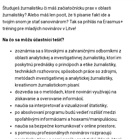
Študuješ žurnalistiku či máš začiatočnícku prax v oblasti
žurnalistiky? Alebo máš len pocit, že ti písanie fakt ide a
tvojím snom je stať sanovinárom? Tak sa prihlás na Erasmus+
tréning pre mladých novinárov v Litve!
Na čo sa môžu účastníci tešiť?
zoznámia sa s litovskými a zahraničnými odborníkmi z
oblasti analytickej a investigatívnej žurnalistiky, ktorí im
poskytnú prednášky o princípoch a etike žurnalistiky,
technikách rozhovorov, spôsoboch práce so zdrojmi,
metódach investigatívnej a analytickej žurnalistiky,
kreatívnom žurnalistickom písaní.
dozvedia sa o metódach, ktoré novinári využívajú na
získavanie a overovanie informácií;
naučia sa interpretovať a vizualizovať štatistiky;
po absolvovaní programu budú vedieť rozlíšiť medzi
spoľahlivými informáciami a hoaxami/manipuláciou;
naučia sa bezpečne komunikovať v online priestore;
s pomocou profesionálnych novinárov rozpracujú