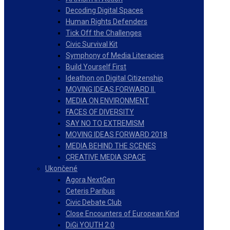
Decoding Digital Spaces
Human Rights Defenders
Tick Off the Challenges
Civic Survival Kit
Symphony of Media Literacies
Build Yourself First
Ideathon on Digital Citizenship
MOVING IDEAS FORWARD II.
MEDIA ON ENVIRONMENT
FACES OF DIVERSITY
SAY NO TO EXTREMISM
MOVING IDEAS FORWARD 2018
MEDIA BEHIND THE SCENES
CREATIVE MEDIA SPACE
Ukončené
Agora NextGen
Ceteris Paribus
Civic Debate Club
Close Encounters of European Kind
DiGi YOUTH 2.0