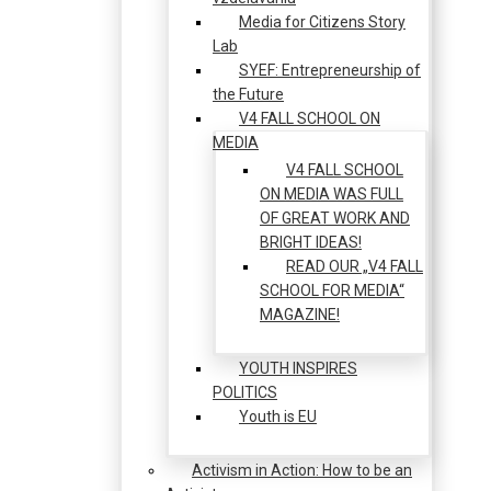
Media for Citizens Story
Lab
SYEF: Entrepreneurship of
the Future
V4 FALL SCHOOL ON
MEDIA
V4 FALL SCHOOL
ON MEDIA WAS FULL
OF GREAT WORK AND
BRIGHT IDEAS!
READ OUR „V4 FALL
SCHOOL FOR MEDIA“
MAGAZINE!
YOUTH INSPIRES
POLITICS
Youth is EU
Activism in Action: How to be an