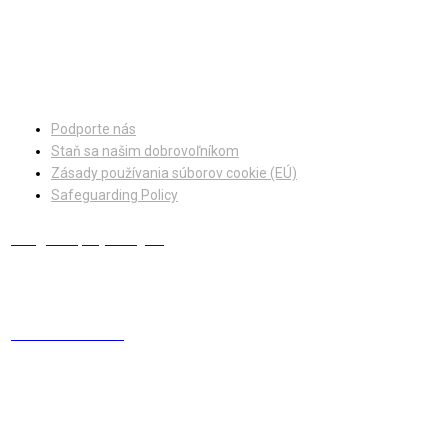
Facebook
Instagram
Podporte nás
Staň sa našim dobrovoľníkom
Zásady používania súborov cookie (EÚ)
Safeguarding Policy
info@europskydialog.eu
+421 908 203 410