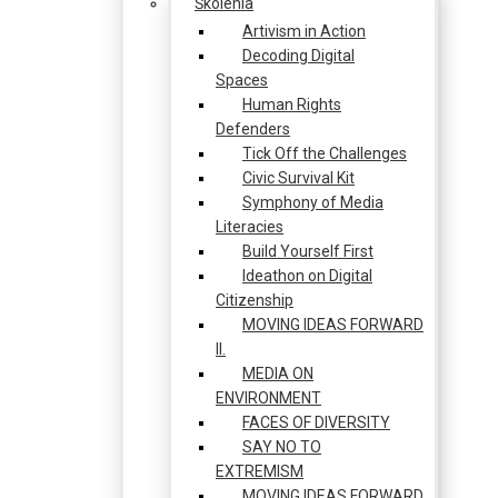
Školenia
Artivism in Action
Decoding Digital
Spaces
Human Rights
Defenders
Tick Off the Challenges
Civic Survival Kit
Symphony of Media
Literacies
Build Yourself First
Ideathon on Digital
Citizenship
MOVING IDEAS FORWARD
II.
MEDIA ON
ENVIRONMENT
FACES OF DIVERSITY
SAY NO TO
EXTREMISM
MOVING IDEAS FORWARD