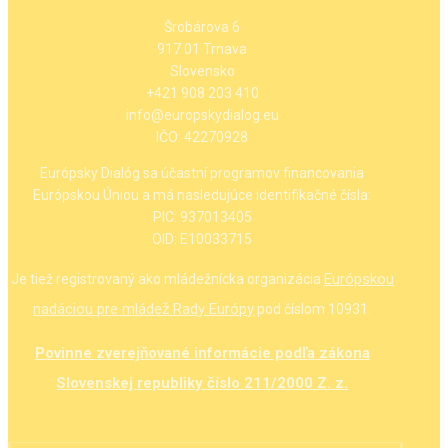
Šrobárova 6
917 01 Trnava
Slovensko
+421 908 203 410
info@europskydialog.eu
IČO: 42270928
Európsky Dialóg sa účastní programov financovania
Európskou Úniou a má nasledujúce identifikačné čísla:
PIC: 937013405
OID: E10033715
Európskou
Je tiež registrovaný ako mládežnícka organizácia
nadáciou pre mládež Rady Európy
pod číslom 10931.
Povinne zverejňované informácie podľa zákona
Slovenskej republiky číslo 211/2000 Z. z.