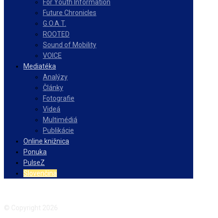
For Youth Information
Future Chronicles
G.O.A.T.
ROOTED
Sound of Mobility
VOICE
Mediatéka
Analýzy
Články
Fotografie
Videá
Multimédiá
Publikácie
Online knižnica
Ponuka
PulseZ
Slovenčina
Facebook
Instagram
© Copyright 2026