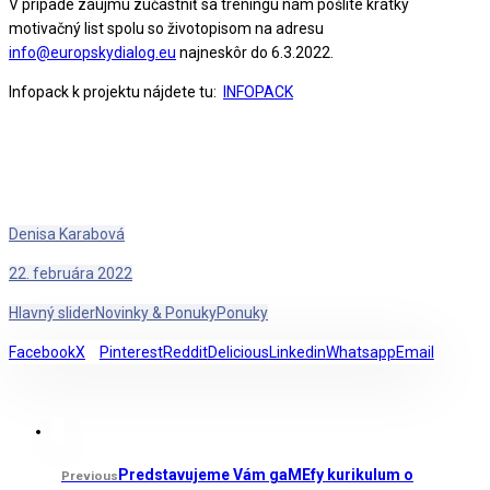
V prípade záujmu zúčastniť sa tréningu nám pošlite krátky
motivačný list spolu so životopisom na adresu
info@europskydialog.eu
najneskôr do 6.3.2022.
Infopack k projektu nájdete tu:
INFOPACK
Denisa Karabová
22. februára 2022
Hlavný slider
Novinky & Ponuky
Ponuky
Facebook
X
Pinterest
Reddit
Delicious
Linkedin
Whatsapp
Email
Predstavujeme Vám gaMEfy kurikulum o
Previous