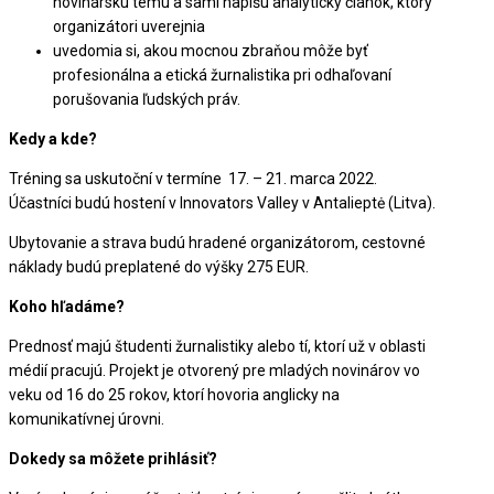
novinársku tému a sami napíšu analytický článok, ktorý
organizátori uverejnia
uvedomia si, akou mocnou zbraňou môže byť
profesionálna a etická žurnalistika pri odhaľovaní
porušovania ľudských práv.
Kedy a kde?
Tréning sa uskutoční v termíne 17. – 21. marca 2022.
Účastníci budú hostení v Innovators Valley v Antalieptė (Litva).
Ubytovanie a strava budú hradené organizátorom, cestovné
náklady budú preplatené do výšky 275 EUR.
Koho hľadáme?
Prednosť majú študenti žurnalistiky alebo tí, ktorí už v oblasti
médií pracujú. Projekt je otvorený pre mladých novinárov vo
veku od 16 do 25 rokov, ktorí hovoria anglicky na
komunikatívnej úrovni.
Dokedy sa môžete prihlásiť?