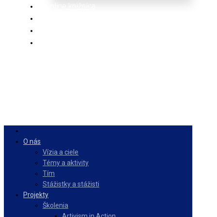
Online knižnica
Ponuka
PulseZ
Slovenčina
O nás
Vízia a ciele
Témy a aktivity
Tím
Stážistky a stážisti
Projekty
Školenia
Artivism in Action