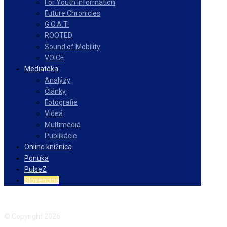
For Youth Information
Future Chronicles
G.O.A.T.
ROOTED
Sound of Mobility
VOICE
Mediatéka
Analýzy
Články
Fotografie
Videá
Multimédiá
Publikácie
Online knižnica
Ponuka
PulseZ
Slovenčina
Facebook
Instagram
© Copyright 2026