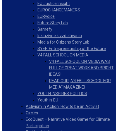
EU Justice Insight
EUROCHANGEMAKERS
EURvoice
Future Story Lab
Gamefy
Inkluzívne k vzdelávaniu
Media for Citizens Story Lab
SYEF: Entrepreneurship of the Future
V4 FALL SCHOOL ON MEDIA
V4 FALL SCHOOL ON MEDIA WAS
FULL OF GREAT WORK AND BRIGHT
IDEAS!
READ OUR „V4 FALL SCHOOL FOR
MEDIA“ MAGAZINE!
YOUTH INSPIRES POLITICS
Youth is EU
Activism in Action: How to be an Activist
Circles
EcoQuest – Narrative Video Game for Climate
Participation