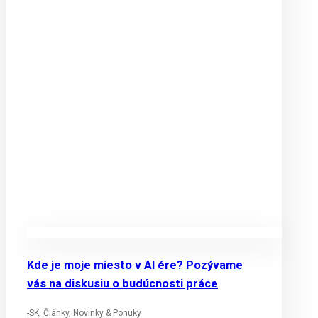
Kde je moje miesto v AI ére? Pozývame
vás na diskusiu o budúcnosti práce
-SK
,
Články
,
Novinky & Ponuky