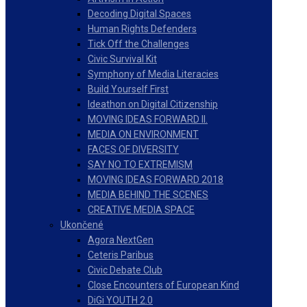
Decoding Digital Spaces
Human Rights Defenders
Tick Off the Challenges
Civic Survival Kit
Symphony of Media Literacies
Build Yourself First
Ideathon on Digital Citizenship
MOVING IDEAS FORWARD II.
MEDIA ON ENVIRONMENT
FACES OF DIVERSITY
SAY NO TO EXTREMISM
MOVING IDEAS FORWARD 2018
MEDIA BEHIND THE SCENES
CREATIVE MEDIA SPACE
Ukončené
Agora NextGen
Ceteris Paribus
Civic Debate Club
Close Encounters of European Kind
DiGi YOUTH 2.0