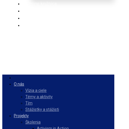
Online knižnica
Ponuka
PulseZ
Slovenčina
O nás
Vízia a ciele
Témy a aktivity
Tím
Stážistky a stážisti
Projekty
Školenia
Artivism in Action