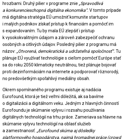
hrozbami. Druhý pilier v programe znie
„Spravodlivá
a konkurencieschopná digitálna ekonomika“.
V tomto prípade
má digitálna stratégia EÚ umožniť komunite startupov
i malých podnikov získať prístup k financiám a pomôcť im
s expandovaním. Tu by mala EÚ zlepšiť i prístup
k vysokokvalitným údajom a zároveň zabezpečiť ochranu
osobných a citlivých údajov. Posledný pilier z programu má
názov:
„Otvorená, demokratická a udržateľná spoločnosť“.
Tu
plánuje EÚ využívať technológie s cieľom pomôcť Európe stať
sa do roku 2050 klimaticky neutrálnou, tiež plánuje bojovať
proti dezinformáciám na internete a podporovať rôznorodý,
no predovšetkým spoľahlivý mediálny obsah.
Okrem spomínaného programu existuje aj nadácia
Eurofound, ktorá je tiež veľmi dôležitá, ak sa bavíme
o digitalizácii a digitálnom veku. Jedným z hlavných činností
Eurofoundu je skúmanie vplyvu i rozsahu používania
digitálnych technológií na trhu práce. Zameriava sa hlavne na
skúmanie vplyvu technológií na oblasť služieb
a zamestnanosť.
„Eurofound skúma aj dôsledky
platformového hospodárstva, najmä hromadnej práce (crowd