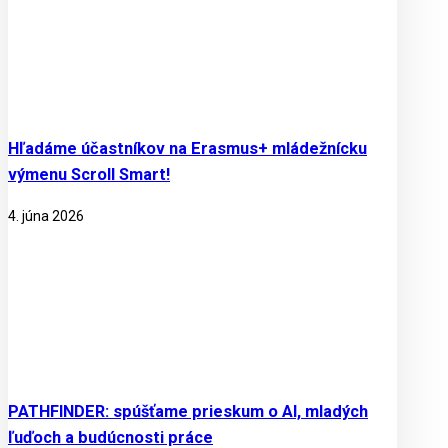
Hľadáme účastníkov na Erasmus+ mládežnícku
výmenu Scroll Smart!
4. júna 2026
PATHFINDER: spúšťame prieskum o AI, mladých
ľuďoch a budúcnosti práce