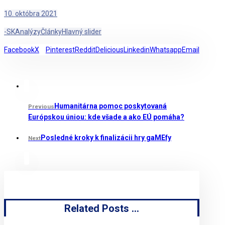
10. októbra 2021
-SK
Analýzy
Články
Hlavný slider
Facebook
X
Pinterest
Reddit
Delicious
Linkedin
Whatsapp
Email
Humanitárna pomoc poskytovaná
Previous
Európskou úniou: kde všade a ako EÚ pomáha?
Posledné kroky k finalizácii hry gaMEfy
Next
Related Posts ...