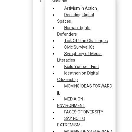
Školenia
Artivism in Action
Decoding Digital
Spaces
Human Rights
Defenders
Tick Off the Challenges
Civic Survival Kit
Symphony of Media
Literacies
Build Yourself First
Ideathon on Digital
Citizenship
MOVING IDEAS FORWARD
II.
MEDIA ON
ENVIRONMENT
FACES OF DIVERSITY
SAY NO TO
EXTREMISM
MOVING IDEAS FORWARD