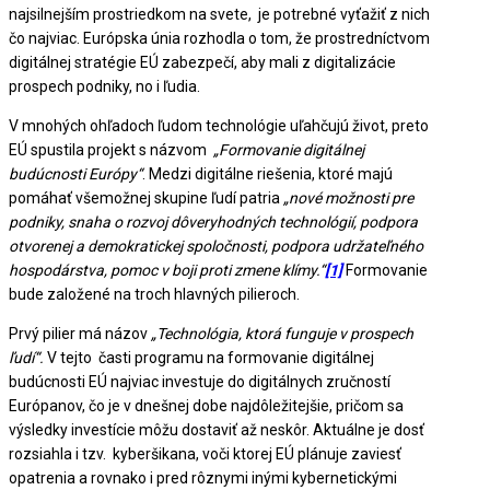
najsilnejším prostriedkom na svete, je potrebné vyťažiť z nich
čo najviac. Európska únia rozhodla o tom, že prostredníctvom
digitálnej stratégie EÚ zabezpečí, aby mali z digitalizácie
prospech podniky, no i ľudia.
V mnohých ohľadoch ľudom technológie uľahčujú život, preto
EÚ spustila projekt s názvom
„Formovanie digitálnej
budúcnosti Európy“
. Medzi digitálne riešenia, ktoré majú
pomáhať všemožnej skupine ľudí patria
„nové možnosti pre
podniky, snaha o rozvoj dôveryhodných technológií, podpora
otvorenej a demokratickej spoločnosti, podpora udržateľného
hospodárstva, pomoc v boji proti zmene klímy.“
[1]
Formovanie
bude založené na troch hlavných pilieroch.
Prvý pilier má názov
„Technológia, ktorá funguje v prospech
ľudí“.
V tejto časti programu na formovanie digitálnej
budúcnosti EÚ najviac investuje do digitálnych zručností
Európanov, čo je v dnešnej dobe najdôležitejšie, pričom sa
výsledky investície môžu dostaviť až neskôr. Aktuálne je dosť
rozsiahla i tzv. kyberšikana, voči ktorej EÚ plánuje zaviesť
opatrenia a rovnako i pred rôznymi inými kybernetickými