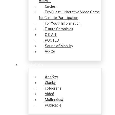
Activist
Circles
EcoQuest – Narrative Video Game
for Climate Participation
For Youth Information
Future Chronicles
G.O.A.T.
ROOTED
Sound of Mobility
VOICE
Mediatéka
Analýzy
Články
Fotografie
Videá
Multimédiá
Publikácie