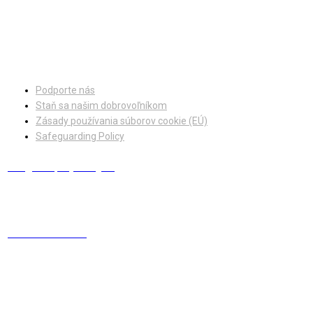
Facebook
Instagram
Podporte nás
Staň sa našim dobrovoľníkom
Zásady používania súborov cookie (EÚ)
Safeguarding Policy
info@europskydialog.eu
+421 908 203 410