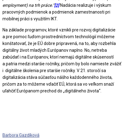
employment) na trh práce.“
[2]
Nadácia realizuje i výskum
pracovných podmienok a podmienok zamestnanosti pri
mobilnej práci s využitím IKT.
Na základe programov, ktoré vznikli pre rozvoj digitalizácie
a pre pomoc ľuďom prostredníctvom technológií môžeme
konštatovať, že je EÚ dobre pripravená, na to, aby rozbehla
digitálny život mladých Európanov naplno. No, netreba
zabúdať i na Európanov, ktorí nemajú digitálne skúseností
a patria medzi staršie ročníky, pričom by bolo namieste zvážiť
i digitálne školenia pre staršie ročníky. V 21. storočí sa
digitalizácia stáva súčasťou nášho každodenného života,
pričom za to môžeme vďačiť EÚ, ktorá sa vo veľkom snaží
uľahčiť Európanom prechod do „digitálneho života“.
Barbora Gazdíková