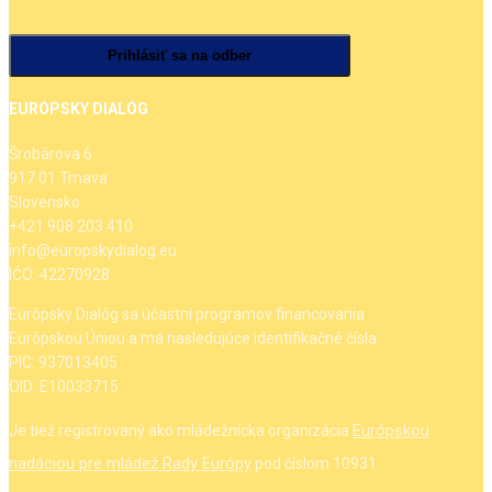
EURÓPSKY DIALÓG
Šrobárova 6
917 01 Trnava
Slovensko
+421 908 203 410
info@europskydialog.eu
IČO: 42270928
Európsky Dialóg sa účastní programov financovania
Európskou Úniou a má nasledujúce identifikačné čísla:
PIC: 937013405
OID: E10033715
Európskou
Je tiež registrovaný ako mládežnícka organizácia
nadáciou pre mládež Rady Európy
pod číslom 10931.