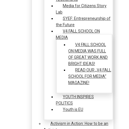
Media for Citizens Story
Lab
SYEF: Entrepreneurship of
the Future
V4 FALL SCHOOL ON
MEDIA
V4 FALL SCHOOL
ON MEDIA WAS FULL
OF GREAT WORK AND
BRIGHT IDEAS!
READ OUR „V4 FALL
SCHOOL FOR MEDIA“
MAGAZINE!
YOUTH INSPIRES
POLITICS
Youth is EU
Activism in Action: How to be an