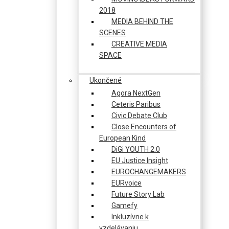
2018
MEDIA BEHIND THE
SCENES
CREATIVE MEDIA
SPACE
Ukončené
Agora NextGen
Ceteris Paribus
Civic Debate Club
Close Encounters of
European Kind
DiGi YOUTH 2.0
EU Justice Insight
EUROCHANGEMAKERS
EURvoice
Future Story Lab
Gamefy
Inkluzívne k
vzdelávaniu