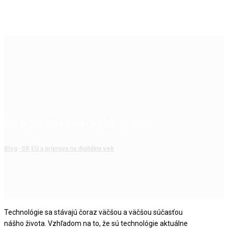
EÚ a príprava na digitálny vek
Blog
-SK
EÚ a príprava na digitálny vek
Technológie sa stávajú čoraz väčšou a väčšou súčasťou
nášho života. Vzhľadom na to, že sú technológie aktuálne