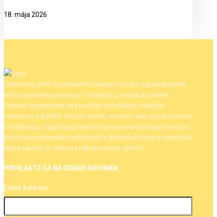
18. mája 2026
Jedinečný profil Európskeho Dialógu vytvára najmä spojenie
jeho zamerania na prácu s mládežou, médiá a umenie.
Činnosť organizácie sa zacieľuje na mládež, mladých
novinárov a ďalších tvorcov médií, umelcov ako aj pracovníkov
s mládežou. Osobitná pozornosť je venovaná mladým ľuďom,
ktorí čelia nedostatku príležitostí v dôsledku rôznych prekážok
alebo takým, čo doteraz neboli verejne aktívni.
PRIHLÁSTE SA NA ODBER NOVINIEK
Email Address